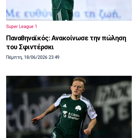
Μουσική
Στήλες
Πολιτισμός
Τραγούδια
Πρόγραμμα TV
Ιωνικός
Κηφισιά
Πανσερραϊκός
Super League 1
Cine Spot
Παναθηναϊκός: Ανακοίνωσε την πώληση
Running
του Σφιντέρσκι
Πέμπτη, 18/06/2026 23:49
Media
Μπαρτσελόνα
Ρεάλ
Ατλέτικο
Μαδρίτης
Μαδρίτης
Παρασκήνιο
Μάντσεστερ
Τσέλσι
Άρσεναλ
Γιουνάιτεντ