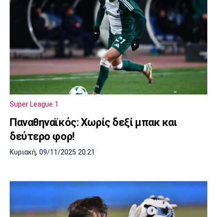
Super League 1
Παναθηναϊκός: Χωρίς δεξί μπακ και
δεύτερο φορ!
Κυριακή, 09/11/2025 20:21