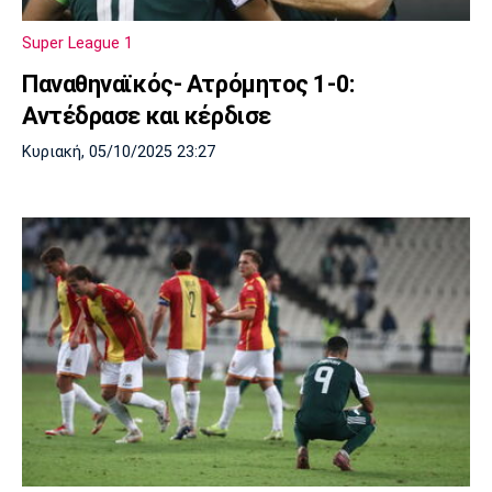
Super League 1
Παναθηναϊκός- Ατρόμητος 1-0:
Αντέδρασε και κέρδισε
Κυριακή, 05/10/2025 23:27