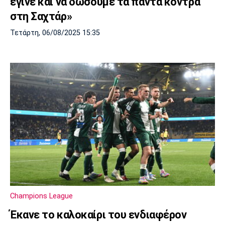
έγινε και να δώσουμε τα πάντα κόντρα
στη Σαχτάρ»
Τετάρτη, 06/08/2025 15:35
Champions League
Έκανε το καλοκαίρι του ενδιαφέρον