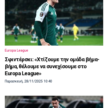
Europa League
Σφιντέρσκι: «Χτίζουμε την ομάδα βήμα-
βήμα, θέλουμε να συνεχίσουμε στο
Europa League»
Παρασκευή, 28/11/2025 10:40