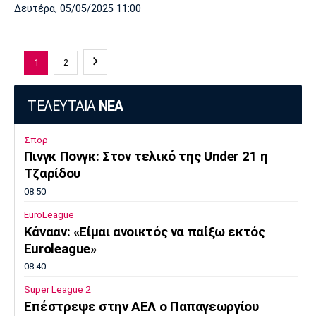
Δευτέρα, 05/05/2025 11:00
1
2
ΤΕΛΕΥΤΑΙΑ
ΝΕΑ
Σπορ
Πινγκ Πονγκ: Στον τελικό της Under 21 η
Τζαρίδου
08:50
EuroLeague
Κάνααν: «Είμαι ανοικτός να παίξω εκτός
Euroleague»
08:40
Super League 2
Επέστρεψε στην ΑΕΛ ο Παπαγεωργίου