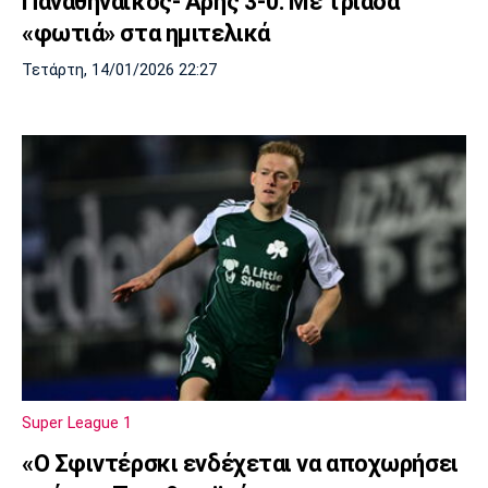
Παναθηναϊκός- Άρης 3-0: Με τριάδα
«φωτιά» στα ημιτελικά
Τετάρτη, 14/01/2026 22:27
Super League 1
«Ο Σφιντέρσκι ενδέχεται να αποχωρήσει