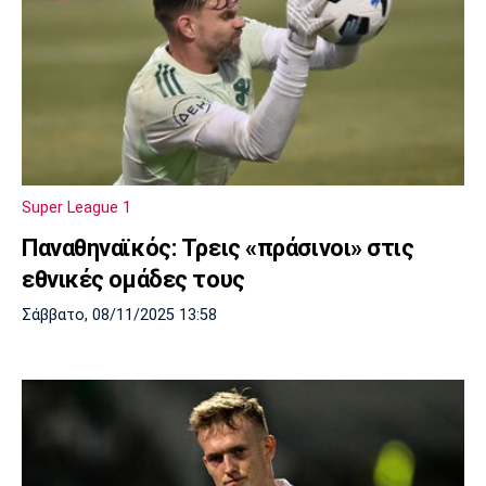
Super League 1
Παναθηναϊκός: Τρεις «πράσινοι» στις
εθνικές ομάδες τους
Σάββατο, 08/11/2025 13:58