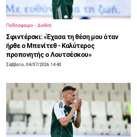
Europa League
Α Γυναικών
Σπορ
Αστέρας
ΠΑΣ Γιάννινα
Λεβαδειακός
Τρίπολης
Ποδόσφαιρο - Διεθνή
Conference League
Champions League
Στίβος
Auto-Moto
Σφιντέρσκι: «Έχασα τη θέση μου όταν
ήρθε ο Μπενίτεθ - Καλύτερος
Διεθνή
Κύπελλο
Γυμναστική
Αυτοκίνητο
Tech
προπονητής ο Λουτσέσκου»
Παναιτωλικός
Λαμία
ΑΕΛ
Euro
EuroCup
Κολύμβηση
Formula 1
Gaming
Plus
Σάββατο, 04/07/2026 14:40
Εθνικές Ομάδες
Basket League
Χάντμπολ
Μοτοσυκλέτα
Gadgets
Θέατρο
Blogs
Κύπελλο
Α2 Μπάσκετ
Smartphones
Σινεμά
Η Εφημερίδα
Απόλλων
Άρης
ΟΦΗ
Σμύρνης
Διαιτησία
FIBA World Cup 2023
Ευ ζην
Πρωτοσέλιδα
Ποδόσφαιρο Γυναικών
Βιβλίο
Έντυπη έκδοση
Παναχαϊκή
Ηρακλής
Βόλος