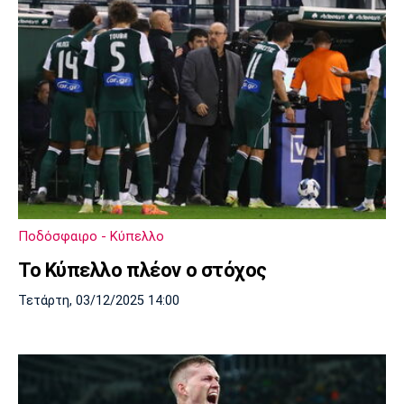
Ποδόσφαιρο - Κύπελλο
Το Κύπελλο πλέον ο στόχος
Τετάρτη, 03/12/2025 14:00