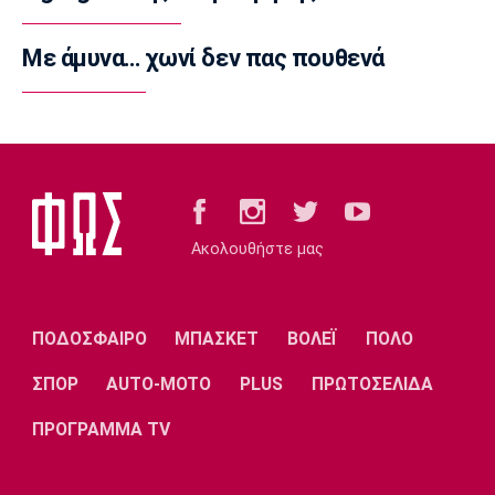
Super League 1
Λεβαδειακός - Παναιτωλικός 1-0: Φιλική νίκη
Με άμυνα… χωνί δεν πας πουθενά
οι Βοιωτοί επί των «καναρινιών»
22:50
Europa League
ΠΑΟΚ-Άντερλεχτ 0-1: Πλήρωσε ακριβά ένα
λάθος (hls)
22:44
Ποδόσφαιρο - Διεθνή
Ακολουθήστε μας
Ρεάλ Μαδρίτης: Ανανέωσε τον Βινίσιους ως
το 2032!
22:35
ΠΟΔΟΣΦΑΙΡΟ
ΜΠΑΣΚΕΤ
ΒΟΛΕΪ
ΠΟΛΟ
Ποδόσφαιρο - Διεθνή
ΣΠΟΡ
AUTO-MOTO
PLUS
ΠΡΩΤΟΣΕΛΙΔΑ
Επίσημα στη Ρεάλ Μαδρίτης ο Ντιομαντέ
22:20
ΠΡΟΓΡΑΜΜΑ TV
Super League 1
Ατρόμητος: Ήττα (2-1) από την ΑΕ Λεμεσού