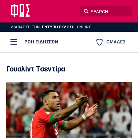
ΔΙΑΒΑΣΤΕ THN
ΕΝΤΥΠΗ ΕΚΔΟΣΗ
ONLINE
ΡΟΗ ΕΙΔΗΣΕΩΝ
ΟΜΑΔΕΣ
Ποδόσφαιρο
ΠΟΔΟΣΦΑΙΡΟ
ΜΠΑΣΚΕΤ
Γουαλίντ Τσεντίρα
Super League 1
Μπάσκετ
ΒΟΛΕΪ
ΠΟΛΟ
ΣΠΟΡ
Ολυμπιακός
ΑΕΚ
ΠΑΟΚ
Super League 2
Ελλάδα
Ολυμπιακοί Αγώνες
AUTO-MOTO
PLUS
Γ Εθνική
Εθνική
Βόλεϊ
Ελλάδα
EuroLeague
Πόλο
Παναθηναϊκός
Ατρόμητος
Πανιώνιος
Champions League
ΝΒΑ
Τένις