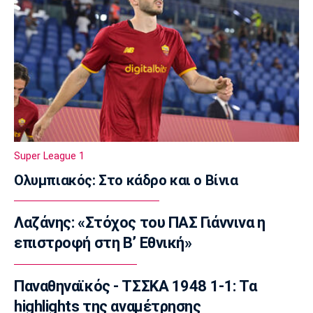
Europa League
Μπρούνο: «Δουλέψαμε καλά στην άμυνα»
23:32
Ποδόσφαιρο - Διεθνή
Κακή εβδομάδα για τη βαθμολογία της UEFA
23:23
Γ Εθνική
Αστέρας Βάρης: Νέες προσθήκες στο
ρόστερ
Super League 1
23:20
Ολυμπιακός: Στο κάδρο και ο Βίνια
Conference League
Conference League: Τρομερό διπλό η Τρόμσο
Λαζάνης: «Στόχος του ΠΑΣ Γιάννινα η
στο Κλουζ
επιστροφή στη Β’ Εθνική»
23:16
Γ Εθνική
«Πακέτο» στον Απόλλωνα Σμύρνης
Παναθηναϊκός - ΤΣΣΚΑ 1948 1-1: Τα
23:05
highlights της αναμέτρησης