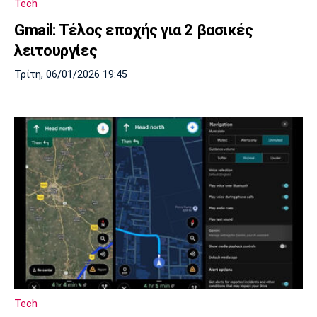
Tech
Λίβερπουλ
Μάντσεστερ
Γιουβέντους
Σίτι
Gmail: Τέλος εποχής για 2 βασικές
λειτουργίες
Τρίτη, 06/01/2026 19:45
Ίντερ
Μίλαν
Μπάγερν
Μπορούσια
Παρί Σεν
Μαρσέιγ
Ντόρτμουντ
Ζερμέν
Μονακό
Ερυθρός
Τότεναμ
Αστέρας
Tech