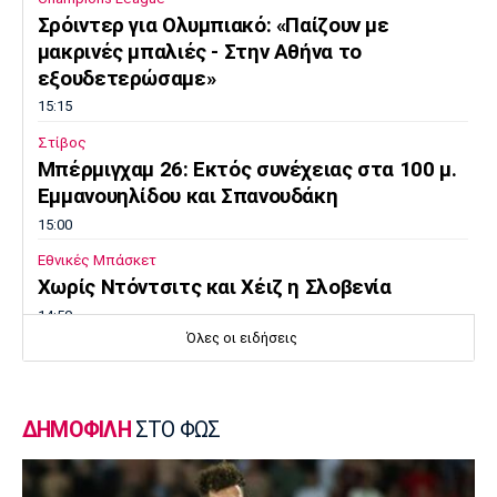
Σρόιντερ για Ολυμπιακό: «Παίζουν με
μακρινές μπαλιές - Στην Αθήνα το
εξουδετερώσαμε»
15:15
Στίβος
Μπέρμιγχαμ 26: Εκτός συνέχειας στα 100 μ.
Εμμανουηλίδου και Σπανουδάκη
15:00
Εθνικές Μπάσκετ
Χωρίς Ντόντσιτς και Χέιζ η Σλοβενία
14:50
Όλες οι ειδήσεις
Μπάσκετ Ελλάδα
ΠΑΟΚ: Κι επίσημα στο πλευρό του Τρινκιέρι
ο Μενέτι
ΔΗΜΟΦΙΛΗ
ΣΤΟ ΦΩΣ
14:40
Στίβος
Μπέρμιγχαμ 26: Προκρίθηκε στον τελικό ο