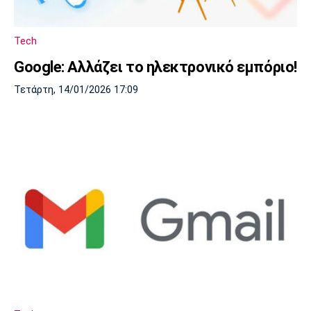
Μουσική
Στήλες
Πολιτισμός
Τραγούδια
Πρόγραμμα TV
Tech
Ιωνικός
Κηφισιά
Πανσερραϊκός
Google: Αλλάζει το ηλεκτρονικό εμπόριο!
Cine Spot
Τετάρτη, 14/01/2026 17:09
Running
Media
Μπαρτσελόνα
Ρεάλ
Ατλέτικο
Μαδρίτης
Μαδρίτης
Παρασκήνιο
Μάντσεστερ
Τσέλσι
Άρσεναλ
Γιουνάιτεντ