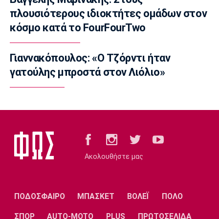
13:50
πλουσιότερους ιδιοκτήτες ομάδων στον
Conference League
κόσμο κατά το FourFourTwo
Παναθηναϊκός: Η αποστολή για το ματς με τη
ΤΣΣΚΑ 1948
13:36
Γιαννακόπουλος: «Ο Τζόρντι ήταν
EuroLeague
γατούλης μπροστά στον Λιόλιο»
Επέστρεψε στη Μακάμπι Τελ Αβίβ ο Σέιν
Χάντερ
13:30
Ποδόσφαιρο - Διεθνή
Αρτέτα για Τζόλη: «Έχω να πω πολύ καλά
πράγματα»
Ακολουθήστε μας
13:20
Μπάσκετ Ελλάδα
Επέστρεψε στο Περιστέρι ο Γκιουζέλης
ΠΟΔΟΣΦΑΙΡΟ
ΜΠΑΣΚΕΤ
ΒΟΛΕΪ
ΠΟΛΟ
13:10
Ποδόσφαιρο - Διεθνή
ΣΠΟΡ
AUTO-MOTO
PLUS
ΠΡΩΤΟΣΕΛΙΔΑ