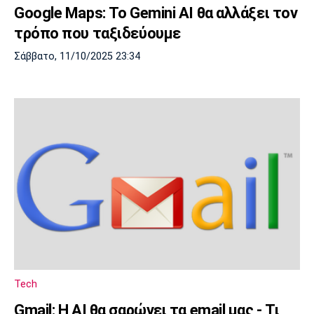
Google Maps: Το Gemini AI θα αλλάξει τον
Πόρτο
Μπενφίκα
τρόπο που ταξιδεύουμε
Σάββατο, 11/10/2025 23:34
Tech
Gmail: Η AI θα σαρώνει τα email μας - Τι