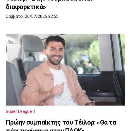
διαφορετικά»
Σάββατο, 26/07/2025 22:55
Super League 1
Πρώην συμπαίκτης του Τέιλορ: «Θα τα
πάει περίφημα στον ΠΑΟΚ»