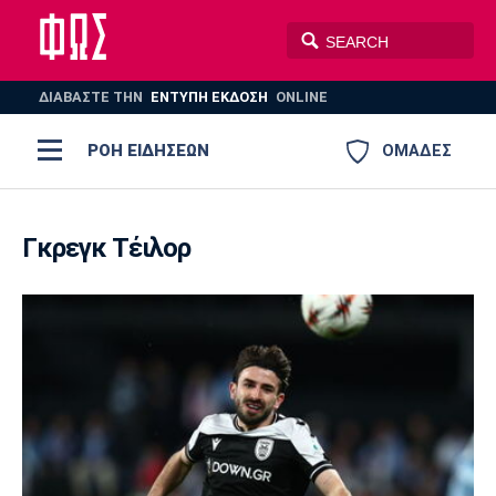
ΔΙΑΒΑΣΤΕ THN
ΕΝΤΥΠΗ ΕΚΔΟΣΗ
ONLINE
ΡΟΗ ΕΙΔΗΣΕΩΝ
ΟΜΑΔΕΣ
Ποδόσφαιρο
ΠΟΔΟΣΦΑΙΡΟ
ΜΠΑΣΚΕΤ
Γκρεγκ Τέιλορ
Super League 1
Μπάσκετ
ΒΟΛΕΪ
ΠΟΛΟ
ΣΠΟΡ
Ολυμπιακός
ΑΕΚ
ΠΑΟΚ
Super League 2
Ελλάδα
Ολυμπιακοί Αγώνες
AUTO-MOTO
PLUS
Γ Εθνική
Εθνική
Βόλεϊ
Ελλάδα
EuroLeague
Πόλο
Παναθηναϊκός
Ατρόμητος
Πανιώνιος
Champions League
ΝΒΑ
Τένις