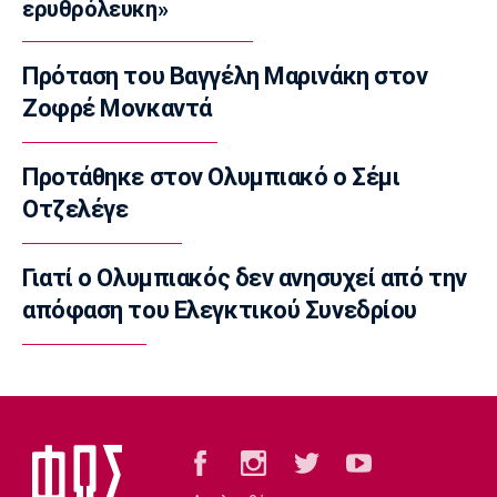
ερυθρόλευκη»
Ενδιαφέρον της Μάλαγα για Μπόλομποϊ
22:52
Πρόταση του Βαγγέλη Μαρινάκη στον
Στίβος
Παγκόσμιο Κ20: Πανελλήνιο ρεκόρ η
Ζοφρέ Μονκαντά
Μπακογιάννη, στον τελικό της σφυροβολίας
η Τσερνόβα
Προτάθηκε στον Ολυμπιακό ο Σέμι
22:49
Οτζελέγε
Super League 1
Αστέρας Τρίπολης: Εύκολη νίκη με 2-0 επί
του Πύργου
Γιατί ο Ολυμπιακός δεν ανησυχεί από την
22:47
απόφαση του Ελεγκτικού Συνεδρίου
Βόλεϊ
Δεύτερη σερί ήττά για την Εθνική Γυναικών
από την Σουηδία
22:45
Ποδόσφαιρο - Διεθνή
Κύπρος: Ποδοσφαιριστές μπορούν να γίνουν