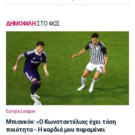
Ποδόσφαιρο - Διεθνή
Συνεχίζει στο MLS ο Σέρχι Ρομπέρτο
ΔΗΜΟΦΙΛΗ
ΣΤΟ ΦΩΣ
23:22
Στίβος
Παγκόσμιο Πρωτάθλημα Κ20: Έκτη θέση για
την Ραφαηλίδου στον τελικό της
σφαιροβολίας
23:11
Super League 2
Διπλή ενίσχυση για την ΑΕΛ
23:00
Ποδόσφαιρο - Διεθνή
Πυραυλική επίθεση της Ρωσίας στο γήπεδο
Europa League
της Τσερνομόρετς
22:58
Μπιανκόν: «Ο Κωνσταντέλιας έχει τόση
ποιότητα - Η καρδιά μου παραμένει
EuroLeague