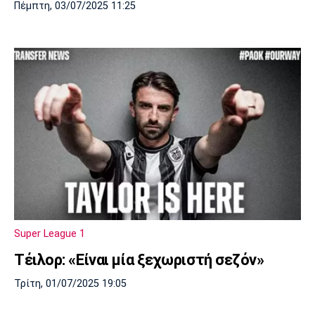
Πέμπτη, 03/07/2025 11:25
Super League 1
Τέιλορ: «Είναι μία ξεχωριστή σεζόν»
Τρίτη, 01/07/2025 19:05