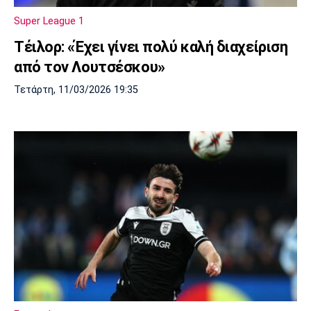
Μουσική
Στήλες
Super League 1
Πολιτισμός
Τραγούδια
Πρόγραμμα TV
Τέιλορ: «Έχει γίνει πολύ καλή διαχείριση
Ιωνικός
Κηφισιά
Πανσερραϊκός
από τον Λουτσέσκου»
Cine Spot
Τετάρτη, 11/03/2026 19:35
Running
Media
Μπαρτσελόνα
Ρεάλ
Ατλέτικο
Μαδρίτης
Μαδρίτης
Παρασκήνιο
Μάντσεστερ
Τσέλσι
Άρσεναλ
Γιουνάιτεντ