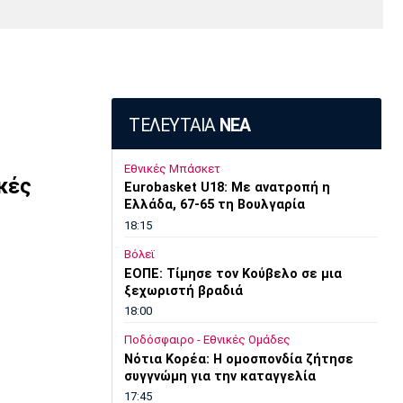
Media
Παρασκήνιο
Μαρσέιγ
Μονακό
Ερυθρός
Τότεναμ
Πρόγραμμα TV
Αστέρας
ΤΕΛΕΥΤΑΙΑ
ΝΕΑ
Εθνικές Μπάσκετ
κές
Eurobasket U18: Με ανατροπή η
Ελλάδα, 67-65 τη Βουλγαρία
18:15
Βόλεϊ
ΕΟΠΕ: Τίμησε τον Κούβελο σε μια
ξεχωριστή βραδιά
18:00
Ποδόσφαιρο - Εθνικές Ομάδες
Νότια Κορέα: Η ομοσπονδία ζήτησε
συγγνώμη για την καταγγελία
17:45