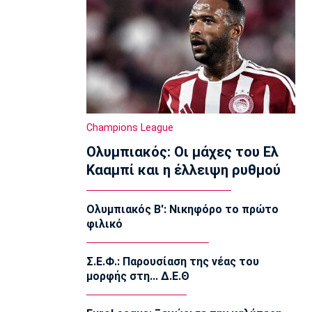
στιγμή με την Άλμπα»
16:30
Μπάσκετ Ελλάδα
Κορογώνας: «Φιλοδοξία της Kalamata
Basket να πρωταγωνιστήσει»
16:15
Ποδόσφαιρο - Διεθνή
Champions League
Απεβίωσε ο πατέρας του Μέσι
16:00
Ολυμπιακός: Οι μάχες του Ελ
Κααμπί και η έλλειψη ρυθμού
Ποδόσφαιρο - Διεθνή
Χαλ: Βασικός ο Τζολάκης
15:45
Ολυμπιακός Β': Νικηφόρο το πρώτο
φιλικό
Ποδόσφαιρο - Διεθνή
Κι επίσημα στην Άρσεναλ ο Μπρούνο
Γκιμαράες
Σ.Ε.Φ.: Παρουσίαση της νέας του
15:30
μορφής στη... Δ.Ε.Θ
Super League 2
Παίκτης της ΑΕΛ ο Ρισβάνης