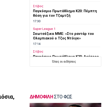
Στίβος
Παγκόσμιο Πρωτάθλημα Κ20: Πέμπτη
θέση για τον Τζαμτζή
17:30
Super League 1
Σκωτσέζικα ΜΜΕ: «Στο ραντάρ του
Ολυμπιακού ο Τζος Ντόιγκ»
17:14
Στίβος
Παγκόσμιο Πρωτάθλημα Κ20: Δεύτερο
πανελλήνιο ρεκόρ για την
Όλες οι ειδήσεις
Μπακογιάννη
17:00
Super League 2
Στον Πανσερραϊκό ο Σμπώκος
16:45
ιόσια,
ΔΗΜΟΦΙΛΗ
ΣΤΟ ΦΩΣ
Μπάσκετ Α1 Γυναικών
Μαρίνη: «Χρόνια στόχος μου το
εξωτερικό, τώρα ήταν η κατάλληλη