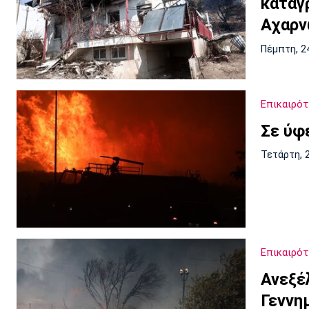
καταγ
Αχαρ
Πέμπτη, 2
Επικαιρό
Σε ύφ
Τετάρτη, 
Επικαιρό
Ανεξέ
Γεννη