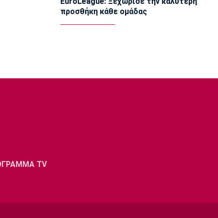
EuroLeague: Ξεχώρισε την καλύτερη
15:15
προσθήκη κάθε ομάδας
Εθνικές Μπάσκετ
Δεύτερη ήττα της Εθνικής Παίδων στο
Ευρωμπάσκετ Κ16
15:05
Επικαιρότητα
Βρέθηκε σορός σε σπηλιά κοντά στο
εκκλησάκι των Αγίων Ισιδώρων
14:50
Super League 1
Πήρε Νανού ο Ηρακλής
14:40
Super League 1
Ολυμπιακός: Οι Αφρικανοί διατηρούν
ΟΓΡΑΜΜΑ TV
στο προσκήνιο τον Σκίρι
14:30
Ποδόσφαιρο - Διεθνή
Ολοκληρώνει τη μεταγραφή του
Ντιομαντέ η Νότιγχαμ