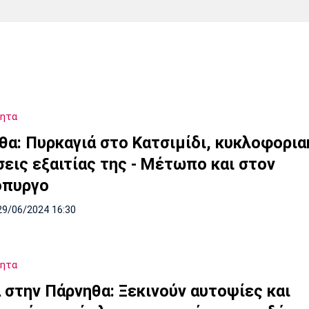
Χάντμπολ
Ηρακλής
Βόλος
Μπορούσια
Παρί Σεν
Ντόρτμουντ
Ζερμέν
τητα
Πόρτο
Μπενφίκα
θα: Πυρκαγιά στο Κατσιμίδι, κυκλοφορια
σεις εξαιτίας της - Μέτωπο και στον
όπυργο
29/06/2024 16:30
τητα
 στην Πάρνηθα: Ξεκινούν αυτοψίες και