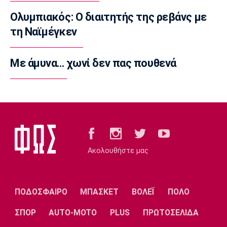
07:20
Ολυμπιακός: Ο διαιτητής της ρεβάνς με
Επικαιρότητα
τη Ναϊμέγκεν
Καιρός: Αίθριος με αραιές νεφώσεις
07:10
Με άμυνα… χωνί δεν πας πουθενά
Επικαιρότητα
Εορτολόγιο: Ποιοι γιορτάζουν σήμερα
Παρασκευή 7 Αυγούστου
07:00
Europa League
Europa League: Παρέλαση της ΤΣΣΚΑ Σόφιας
στο Μπατούμι
Ακολουθήστε μας
00:04
Ποδόσφαιρο - Διεθνή
Σαουδική Αραβία: «Χρυσάφι» για Ντεσάν
ΠΟΔΟΣΦΑΙΡΟ
ΜΠΑΣΚΕΤ
ΒΟΛΕΪ
ΠΟΛΟ
23:59
ΣΠΟΡ
AUTO-MOTO
PLUS
ΠΡΩΤΟΣΕΛΙΔΑ
Europa League