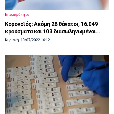
Μουσική
Στήλες
Πολιτισμός
Τραγούδια
Πρόγραμμα TV
Επικαιρότητα
Ιωνικός
Κηφισιά
Πανσερραϊκός
Κορονοϊός: Ακόμη 28 θάνατοι, 16.049
Cine Spot
κρούσματα και 103 διασωληνωμένοι...
Running
Κυριακή, 10/07/2022 16:12
Media
Μπαρτσελόνα
Ρεάλ
Ατλέτικο
Μαδρίτης
Μαδρίτης
Παρασκήνιο
Μάντσεστερ
Τσέλσι
Άρσεναλ
Γιουνάιτεντ