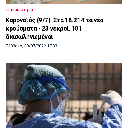
Λίβερπουλ
Μάντσεστερ
Γιουβέντους
Σίτι
Επικαιρότητα
Κορονοϊός (9/7): Στα 18.214 τα νέα
κρούσματα - 23 νεκροί, 101
διασωληνωμένοι
Ίντερ
Μίλαν
Μπάγερν
Σάββατο, 09/07/2022 17:33
Μπορούσια
Παρί Σεν
Μαρσέιγ
Ντόρτμουντ
Ζερμέν
Μονακό
Ερυθρός
Τότεναμ
Αστέρας