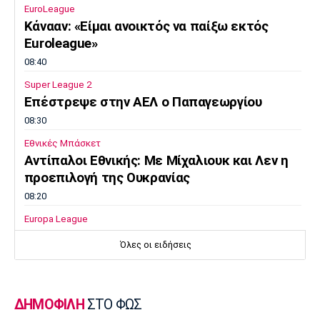
EuroLeague
Κάνααν: «Είμαι ανοικτός να παίξω εκτός
Euroleague»
08:40
Super League 2
Επέστρεψε στην ΑΕΛ ο Παπαγεωργίου
08:30
Εθνικές Μπάσκετ
Αντίπαλοι Εθνικής: Με Μίχαλιουκ και Λεν η
προεπιλογή της Ουκρανίας
08:20
Europa League
Δεν σταματάει να σκοράρει ο Παυλίδης (vid)
Όλες οι ειδήσεις
08:10
EuroLeague
Επιστρέφει στη Ζαλγκίρις ο Κίναν Έβανς
ΔΗΜΟΦΙΛΗ
ΣΤΟ ΦΩΣ
08:00