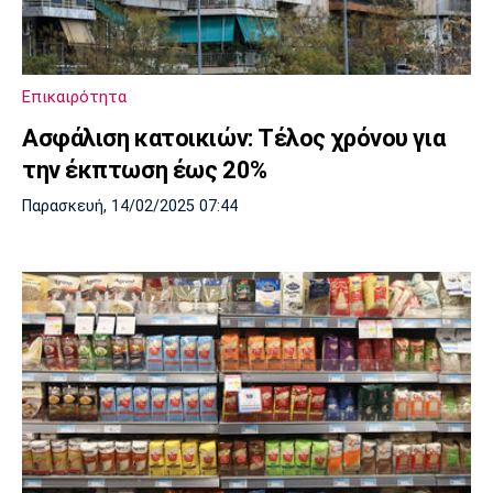
Μουσική
Στήλες
Πολιτισμός
Τραγούδια
Πρόγραμμα TV
Ιωνικός
Κηφισιά
Πανσερραϊκός
Επικαιρότητα
Cine Spot
Ασφάλιση κατοικιών: Τέλος χρόνου για
Running
την έκπτωση έως 20%
Παρασκευή, 14/02/2025 07:44
Media
Μπαρτσελόνα
Ρεάλ
Ατλέτικο
Μαδρίτης
Μαδρίτης
Παρασκήνιο
Μάντσεστερ
Τσέλσι
Άρσεναλ
Γιουνάιτεντ