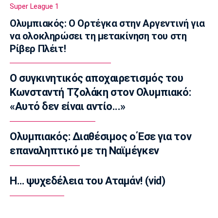
NBA
Super League 1
Ο Γουόκερ επέστρεψε στο ΝΒΑ
Ολυμπιακός: Ο Ορτέγκα στην Αργεντινή για
10:50
να ολοκληρώσει τη μετακίνηση του στη
EuroLeague
Ρίβερ Πλέιτ!
Χάποελ Τελ Αβίβ: Ανακοίνωσε τον
Μπουρντιλόν
Ο συγκινητικός αποχαιρετισμός του
10:35
Κωνσταντή Τζολάκη στον Ολυμπιακό:
EuroLeague
Χεζόνια: Το «αντίο» στη Ρεάλ Μαδρίτης
«Αυτό δεν είναι αντίο...»
10:20
Conference League
Ολυμπιακός: Διαθέσιμος ο Έσε για τον
Με άμυνα… χωνί δεν πας πουθενά
επαναληπτικό με τη Ναϊμέγκεν
10:05
Ευ ζην
Η… ψυχεδέλεια του Αταμάν! (vid)
Υψηλές θερμοκρασίες: Πώς πρέπει να τις
διαχειριστούμε
09:50