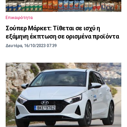
Λίβερπουλ
Μάντσεστερ
Γιουβέντους
Σίτι
Επικαιρότητα
Σούπερ Μάρκετ: Τίθεται σε ισχύ η
εξάμηνη έκπτωση σε ορισμένα προϊόντα
Ίντερ
Μίλαν
Μπάγερν
Δευτέρα, 16/10/2023 07:39
Μπορούσια
Παρί Σεν
Μαρσέιγ
Ντόρτμουντ
Ζερμέν
Μονακό
Ερυθρός
Τότεναμ
Αστέρας