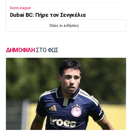
EuroLeague
Dubai BC: Πήρε τον Σενγκέλια
11:35
Όλες οι ειδήσεις
Στίβος
Παγκόσμιο Πρωτάθλημα Κ20: Ο Κανοντζιάν
δέκατος στον τελικό, ρεκόρ και πρόκριση
ΔΗΜΟΦΙΛΗ
ΣΤΟ ΦΩΣ
για τη Σαμολοδά
11:20
Ποδόσφαιρο - Εθνικές Ομάδες
FIFA: Η «συγγνώμη» προς τις 211
ομοσπονδίες και η στήριξη σε Ινφαντίνο
11:11
Παρασκήνιο
Όταν ο Στραβίνσκι διασκέδαζε με τη
μουσική του Τσάρλι Πάρκερ
11:05