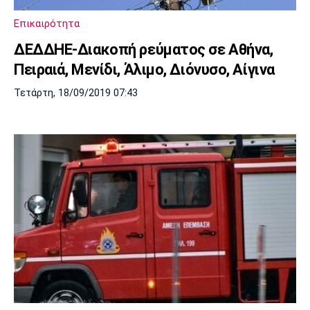
Λίβερπουλ
Μάντσεστερ
Γιουβέντους
Σίτι
Επικαιρότητα
ΔΕΔΔΗΕ-Διακοπή ρεύματος σε Αθήνα,
Πειραιά, Μενίδι, Άλιμο, Διόνυσο, Αίγινα
Ίντερ
Μίλαν
Μπάγερν
Τετάρτη, 18/09/2019 07:43
Μπορούσια
Παρί Σεν
Μαρσέιγ
Ντόρτμουντ
Ζερμέν
Μονακό
Ερυθρός
Τότεναμ
Αστέρας