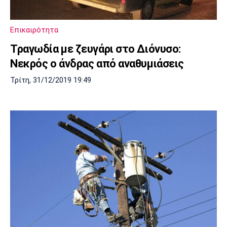
Μουσική
Στήλες
Πολιτισμός
Τραγούδια
Πρόγραμμα TV
Επικαιρότητα
Ιωνικός
Κηφισιά
Πανσερραϊκός
Τραγωδία με ζευγάρι στο Διόνυσο:
Cine Spot
Νεκρός ο άνδρας από αναθυμιάσεις
Running
Τρίτη, 31/12/2019 19:49
Media
Μπαρτσελόνα
Ρεάλ
Ατλέτικο
Μαδρίτης
Μαδρίτης
Παρασκήνιο
Μάντσεστερ
Τσέλσι
Άρσεναλ
Γιουνάιτεντ