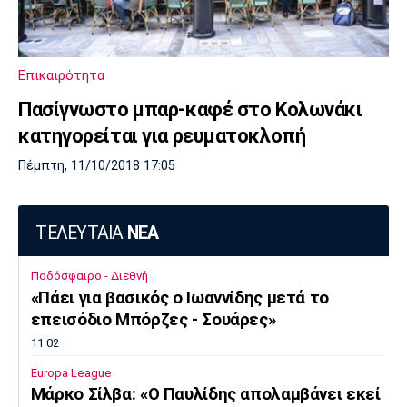
Europa League
Α Γυναικών
Σπορ
Αστέρας
ΠΑΣ Γιάννινα
Λεβαδειακός
Τρίπολης
Επικαιρότητα
Conference League
Champions League
Στίβος
Auto-Moto
Πασίγνωστο μπαρ-καφέ στο Κολωνάκι
κατηγορείται για ρευματοκλοπή
Διεθνή
Κύπελλο
Γυμναστική
Αυτοκίνητο
Tech
Παναιτωλικός
Λαμία
ΑΕΛ
Πέμπτη, 11/10/2018 17:05
Euro
EuroCup
Κολύμβηση
Formula 1
Gaming
Plus
Εθνικές Ομάδες
Basket League
Χάντμπολ
Μοτοσυκλέτα
Gadgets
Θέατρο
Blogs
ΤΕΛΕΥΤΑΙΑ
ΝΕΑ
Κύπελλο
Α2 Μπάσκετ
Smartphones
Σινεμά
Η Εφημερίδα
Απόλλων
Άρης
ΟΦΗ
Ποδόσφαιρο - Διεθνή
Σμύρνης
«Πάει για βασικός ο Ιωαννίδης μετά το
Διαιτησία
FIBA World Cup 2023
Ευ ζην
Πρωτοσέλιδα
επεισόδιο Μπόρζες - Σουάρες»
11:02
Ποδόσφαιρο Γυναικών
Βιβλίο
Έντυπη έκδοση
Europa League
Παναχαϊκή
Ηρακλής
Βόλος
Μάρκο Σίλβα: «Ο Παυλίδης απολαμβάνει εκεί