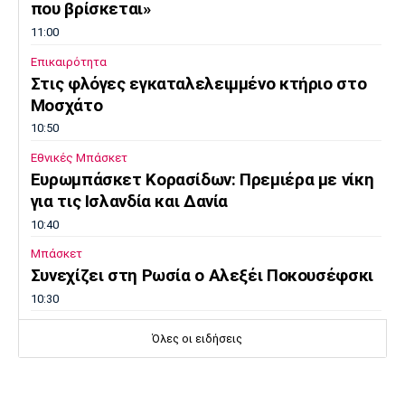
Μουσική
Στήλες
που βρίσκεται»
11:00
Πολιτισμός
Τραγούδια
Πρόγραμμα TV
Επικαιρότητα
Ιωνικός
Κηφισιά
Πανσερραϊκός
Στις φλόγες εγκαταλελειμμένο κτήριο στο
Cine Spot
Μοσχάτο
10:50
Running
Εθνικές Μπάσκετ
Ευρωμπάσκετ Κορασίδων: Πρεμιέρα με νίκη
Media
για τις Ισλανδία και Δανία
Μπαρτσελόνα
Ρεάλ
Ατλέτικο
Μαδρίτης
Μαδρίτης
Παρασκήνιο
10:40
Μπάσκετ
Συνεχίζει στη Ρωσία ο Αλεξέι Ποκουσέφσκι
10:30
Μάντσεστερ
Τσέλσι
Άρσεναλ
Γιουνάιτεντ
Στοίχημα
Όλες οι ειδήσεις
ΦΩΣ στο Στοίχημα: Κίνητρο η Σάντεφιορντ
10:20
EuroLeague