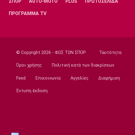
ΣΠΟΡ
AUTO-MOTO
PLUS
ΠΡΩΤΟΣΕΛΙΔΑ
EuroLeague
Κάνααν: «Είμαι ανοικτός να παίξω εκτός
ΠΡΟΓΡΑΜΜΑ TV
Euroleague»
08:40
Super League 2
Επέστρεψε στην ΑΕΛ ο Παπαγεωργίου
08:30
© Copyright 2026 - ΦΩΣ ΤΩΝ ΣΠΟΡ
Ταυτότητα
Εθνικές Μπάσκετ
Όροι χρήσης
Πολιτική κατά των διακρίσεων
Αντίπαλοι Εθνικής: Με Μίχαλιουκ και Λεν η
προεπιλογή της Ουκρανίας
Feed
Επικοινωνία
Αγγελίες
Διαφήμιση
08:20
Έντυπη έκδοση
Europa League
Δεν σταματάει να σκοράρει ο Παυλίδης (vid)
08:10
EuroLeague
Επιστρέφει στη Ζαλγκίρις ο Κίναν Έβανς
08:00