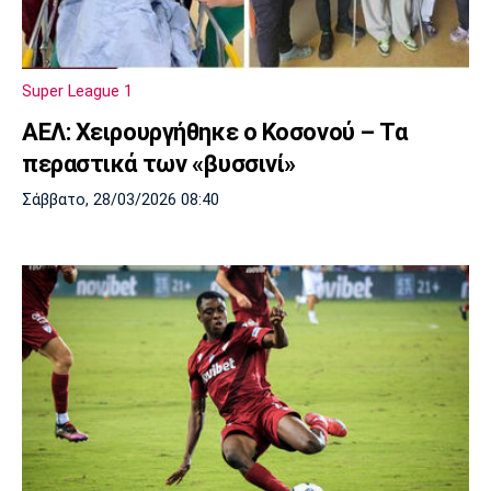
Europa League
Α Γυναικών
Σπορ
Αστέρας
ΠΑΣ Γιάννινα
Λεβαδειακός
Τρίπολης
Super League 1
Conference League
Champions League
Στίβος
Auto-Moto
ΑΕΛ: Χειρουργήθηκε ο Κοσονού – Τα
περαστικά των «βυσσινί»
Διεθνή
Κύπελλο
Γυμναστική
Αυτοκίνητο
Tech
Παναιτωλικός
Λαμία
ΑΕΛ
Σάββατο, 28/03/2026 08:40
Euro
EuroCup
Κολύμβηση
Formula 1
Gaming
Plus
Εθνικές Ομάδες
Basket League
Χάντμπολ
Μοτοσυκλέτα
Gadgets
Θέατρο
Blogs
Κύπελλο
Α2 Μπάσκετ
Smartphones
Σινεμά
Η Εφημερίδα
Απόλλων
Άρης
ΟΦΗ
Σμύρνης
Διαιτησία
FIBA World Cup 2023
Ευ ζην
Πρωτοσέλιδα
Ποδόσφαιρο Γυναικών
Βιβλίο
Έντυπη έκδοση
Παναχαϊκή
Ηρακλής
Βόλος