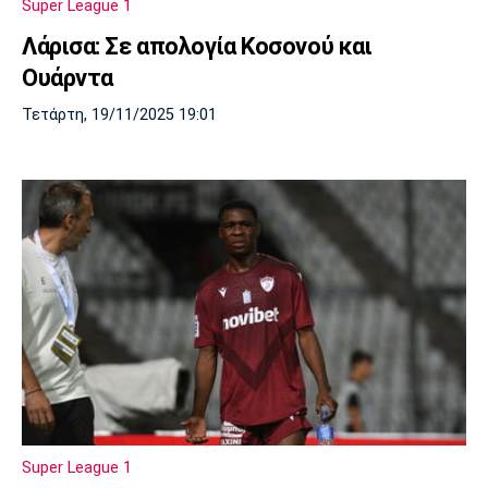
Super League 1
Λίβερπουλ
Μάντσεστερ
Γιουβέντους
Σίτι
Λάρισα: Σε απολογία Κοσονού και
Ουάρντα
Τετάρτη, 19/11/2025 19:01
Ίντερ
Μίλαν
Μπάγερν
Μπορούσια
Παρί Σεν
Μαρσέιγ
Ντόρτμουντ
Ζερμέν
Μονακό
Ερυθρός
Τότεναμ
Αστέρας
Super League 1