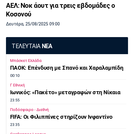
ΑΕΛ: Νοκ άουτ για τρεις εβδομάδες ο
Πόρτο
Μπενφίκα
Κοσονού
Δευτέρα, 25/08/2025 09:00
ΤΕΛΕΥΤΑΙΑ
ΝΕΑ
Μπάσκετ Ελλάδα
ΠΑΟΚ: Επένδυση με Σπανό και Χαραλαμπίδη
00:10
Γ Εθνική
Ιωνικός: «Πακέτο» μεταγραφών στη Νίκαια
23:55
Ποδόσφαιρο - Διεθνή
FIFA: Οι Φιλιππίνες στηρίζουν Ινφαντίνο
23:35