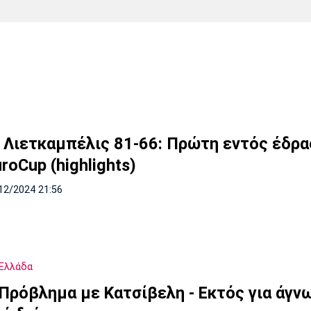
Χάντμπολ
Ηρακλής
Βόλος
Μπορούσια
Παρί Σεν
Ντόρτμουντ
Ζερμέν
Πόρτο
Μπενφίκα
- Λιετκαμπέλις 81-66: Πρώτη εντός έδρα
roCup (highlights)
12/2024 21:56
Ελλάδα
 Πρόβλημα με Κατσίβελη - Εκτός για άγν