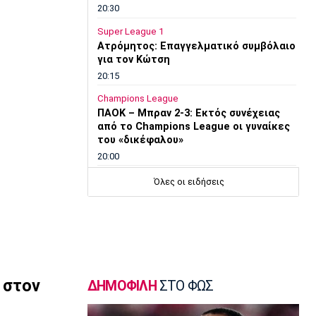
20:30
Super League 1
Ατρόμητος: Επαγγελματικό συμβόλαιο
για τον Κώτση
20:15
Champions League
ΠΑΟΚ – Μπραν 2-3: Εκτός συνέχειας
από το Champions League οι γυναίκες
του «δικέφαλου»
20:00
Super League 1
Όλες οι ειδήσεις
Λεβαδειακός: Και επίσημα δικός του ο
Εντιαγέ
19:45
Ποδόσφαιρο - Διεθνή
«Χρυσή» συμφωνία Τραμπζονσπόρ με
Σαλάχ – Έσοδα 12 εκατ. ευρώ σε τρεις
 στον
ΔΗΜΟΦΙΛΗ
ΣΤΟ ΦΩΣ
ημέρες
19:30