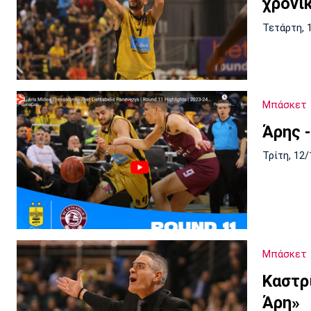
χρονι
Τετάρτη, 
Μπάσκετ
Άρης -
Τρίτη, 12/
Μπάσκετ
Καστρ
Άρη»