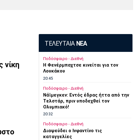
Media
Παρασκήνιο
Μαρσέιγ
Μονακό
Ερυθρός
Τότεναμ
Πρόγραμμα TV
Αστέρας
ΤΕΛΕΥΤΑΙΑ
ΝΕΑ
Ποδόσφαιρο - Διεθνή
ς νίκη
Η Φενέρμπαχτσε κινείται για τον
Λουκάκου
20:45
Ποδόσφαιρο - Διεθνή
Νάϊμεγκεν: Εντός έδρας ήττα από την
Tελστάρ, πριν υποδεχθεί τον
Ολυμπιακό!
20:32
Ποδόσφαιρο - Διεθνή
ωστο
Διαψεύδει ο Ινφαντίνο τις
καταγγελίες