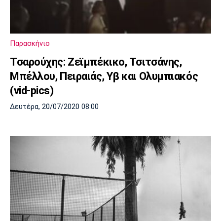
Μουσική
Στήλες
Πολιτισμός
Τραγούδια
Πρόγραμμα TV
Ιωνικός
Κηφισιά
Πανσερραϊκός
Παρασκήνιο
Cine Spot
Τσαρούχης: Ζεϊμπέκικο, Τσιτσάνης,
Running
Μπέλλου, Πειραιάς, Υβ και Ολυμπιακός
(vid-pics)
Media
Δευτέρα, 20/07/2020 08:00
Μπαρτσελόνα
Ρεάλ
Ατλέτικο
Μαδρίτης
Μαδρίτης
Παρασκήνιο
Μάντσεστερ
Τσέλσι
Άρσεναλ
Γιουνάιτεντ