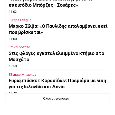
επεισόδιο Μπόρζες - Σουάρες»
Πόρτο
Μπενφίκα
11:02
Europa League
Μάρκο Σίλβα: «Ο Παυλίδης απολαμβάνει εκεί
που βρίσκεται»
11:00
Επικαιρότητα
Στις φλόγες εγκαταλελειμμένο κτήριο στο
Μοσχάτο
10:50
Εθνικές Μπάσκετ
Ευρωμπάσκετ Κορασίδων: Πρεμιέρα με νίκη
για τις Ισλανδία και Δανία
10:40
Όλες οι ειδήσεις
Μπάσκετ
Συνεχίζει στη Ρωσία ο Αλεξέι Ποκουσέφσκι
10:30