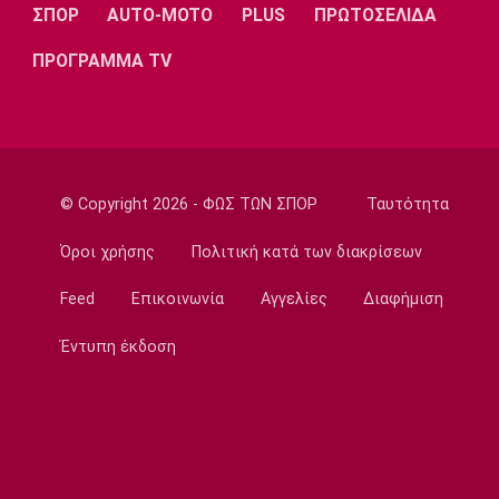
ΣΠΟΡ
AUTO-MOTO
PLUS
ΠΡΩΤΟΣΕΛΙΔΑ
Σπορ
Πινγκ Πονγκ: Στον τελικό της Under 21 η
ΠΡΟΓΡΑΜΜΑ TV
Τζαρίδου
08:50
EuroLeague
Κάνααν: «Είμαι ανοικτός να παίξω εκτός
Euroleague»
© Copyright 2026 - ΦΩΣ ΤΩΝ ΣΠΟΡ
Ταυτότητα
08:40
Όροι χρήσης
Πολιτική κατά των διακρίσεων
Super League 2
Επέστρεψε στην ΑΕΛ ο Παπαγεωργίου
Feed
Επικοινωνία
Αγγελίες
Διαφήμιση
08:30
Έντυπη έκδοση
Εθνικές Μπάσκετ
Αντίπαλοι Εθνικής: Με Μίχαλιουκ και Λεν η
προεπιλογή της Ουκρανίας
08:20
Europa League
Δεν σταματάει να σκοράρει ο Παυλίδης (vid)