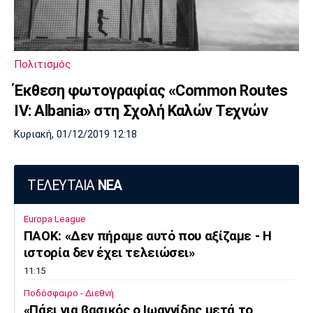
Λίβερπουλ
Μάντσεστερ
Γιουβέντους
Σίτι
Πολιτισμός
Ίντερ
Μίλαν
Μπάγερν
Έκθεση φωτογραφίας «Common Routes
IV: Albania» στη Σχολή Καλών Τεχνών
Κυριακή, 01/12/2019 12:18
Μπορούσια
Παρί Σεν
Μαρσέιγ
Ντόρτμουντ
Ζερμέν
ΤΕΛΕΥΤΑΙΑ
ΝΕΑ
Europa League
ΠΑΟΚ: «Δεν πήραμε αυτό που αξίζαμε - Η
Μονακό
Ερυθρός
Τότεναμ
ιστορία δεν έχει τελειώσει»
Αστέρας
11:15
Ποδόσφαιρο - Διεθνή
«Πάει για βασικός ο Ιωαννίδης μετά το