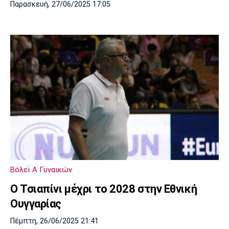
Παρασκευή, 27/06/2025 17:05
Βόλεϊ Α Γυναικών
Ο Τσιαπίνι μέχρι το 2028 στην Εθνική
Ουγγαρίας
Πέμπτη, 26/06/2025 21:41