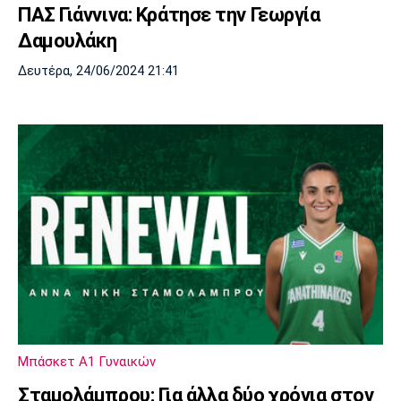
ΠΑΣ Γιάννινα: Κράτησε την Γεωργία
Δαμουλάκη
Δευτέρα, 24/06/2024 21:41
Μπάσκετ Α1 Γυναικών
Σταμολάμπρου: Για άλλα δύο χρόνια στον