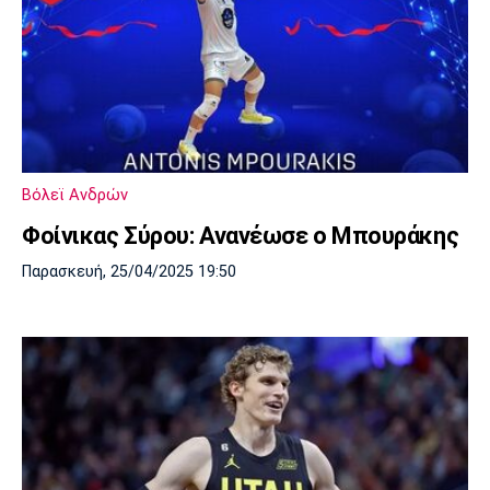
Βόλεϊ Ανδρών
Φοίνικας Σύρου: Ανανέωσε ο Μπουράκης
Παρασκευή, 25/04/2025 19:50