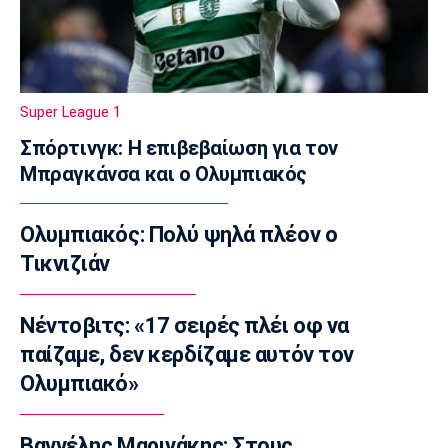
Σπορ
Πινγκ Πονγκ: Οι νέες θέσεις των Ελλήνων
αθλητών στο ranking της ETTU
11:50
Super League 1
Super League 1
Σπόρτινγκ: Η επιβεβαίωση για τον
ΑΕΚ: Το σχόλιο του προπονητή της
Μπραγκάνσα και ο Ολυμπιακός
Ρέιντζερς για τον Πενράις
11:40
Ολυμπιακός: Πολύ ψηλά πλέον ο
NBA
Χίρο: «Έχω το μεγαλύτερο κίνητρο της
Τικνιζιάν
καριέρας μου τώρα στους Μπακς»
11:30
Νέντοβιτς: «17 σειρές πλέι οφ να
Εθνικές Μπάσκετ
παίζαμε, δεν κερδίζαμε αυτόν τον
Γουεμπανιαμά: «Αν μπορούσα, θα έφερνα
Ολυμπιακό»
στους Σπερς τον Φουρνιέ»
11:20
Βαγγέλης Μαρινάκης: Στους
Super League 1