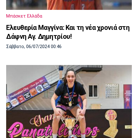
Μπάσκετ Ελλάδα
Ελευθερία Μαγγίνα: Και τη νέα χρονιά στη
Δάφνη Αγ. Δημητρίου!
Σάββατο, 06/07/2024 00:46