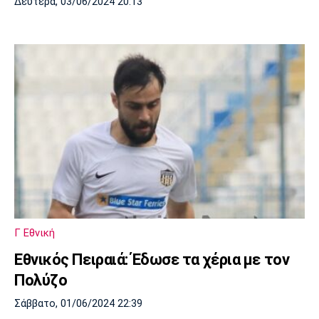
Δευτέρα, 03/06/2024 20:13
Γ Εθνική
Εθνικός Πειραιά: Έδωσε τα χέρια με τον
Πολύζο
Σάββατο, 01/06/2024 22:39