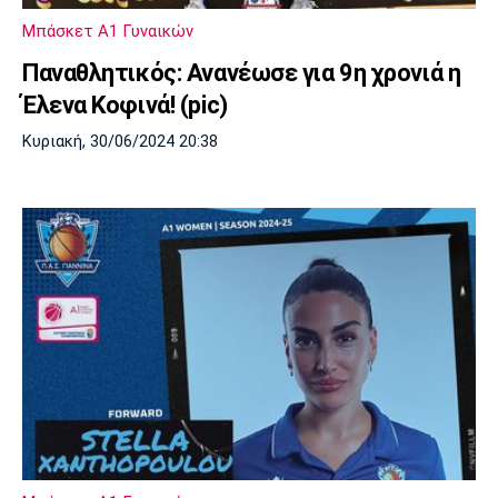
Μπάσκετ Α1 Γυναικών
Παναθλητικός: Ανανέωσε για 9η χρονιά η
Έλενα Κοφινά! (pic)
Κυριακή, 30/06/2024 20:38