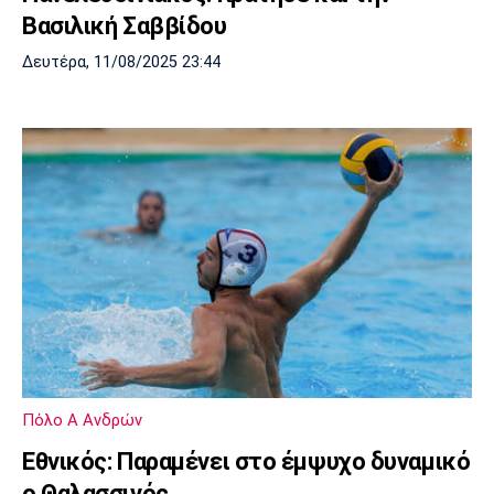
Βασιλική Σαββίδου
Δευτέρα, 11/08/2025 23:44
Πόλο Α Ανδρών
Εθνικός: Παραμένει στο έμψυχο δυναμικό
ο Θαλασσινός