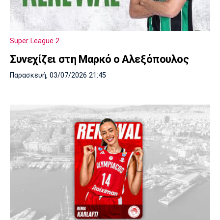
Europa League
Α Γυναικών
Σπορ
Αστέρας
ΠΑΣ Γιάννινα
Λεβαδειακός
Τρίπολης
Super League 2
Conference League
Champions League
Στίβος
Auto-Moto
Συνεχίζει στη Μαρκό ο Αλεξόπουλος
Διεθνή
Κύπελλο
Γυμναστική
Αυτοκίνητο
Tech
Παρασκευή, 03/07/2026 21:45
Παναιτωλικός
Λαμία
ΑΕΛ
Euro
EuroCup
Κολύμβηση
Formula 1
Gaming
Plus
Εθνικές Ομάδες
Basket League
Χάντμπολ
Μοτοσυκλέτα
Gadgets
Θέατρο
Blogs
Κύπελλο
Α2 Μπάσκετ
Smartphones
Σινεμά
Η Εφημερίδα
Απόλλων
Άρης
ΟΦΗ
Σμύρνης
Διαιτησία
FIBA World Cup 2023
Ευ ζην
Πρωτοσέλιδα
Ποδόσφαιρο Γυναικών
Βιβλίο
Έντυπη έκδοση
Παναχαϊκή
Ηρακλής
Βόλος