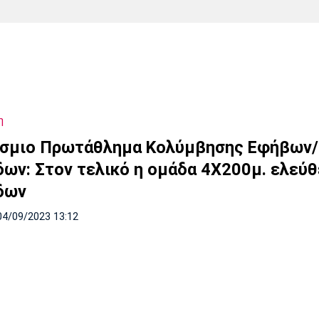
Χάντμπολ
Ηρακλής
Βόλος
Μπορούσια
Παρί Σεν
Ντόρτμουντ
Ζερμέν
η
Πόρτο
Μπενφίκα
σμιο Πρωτάθλημα Κολύμβησης Εφήβων/
δων: Στον τελικό η ομάδα 4Χ200μ. ελεύ
δων
04/09/2023 13:12