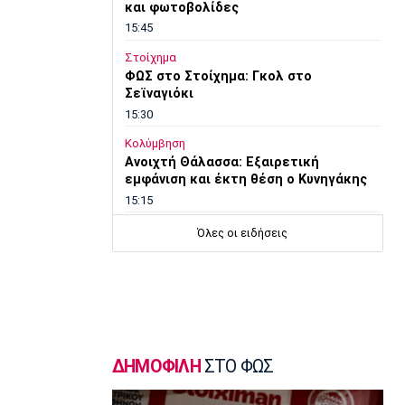
και φωτοβολίδες
15:45
Στοίχημα
ΦΩΣ στο Στοίχημα: Γκολ στο
Σεϊναγιόκι
15:30
Κολύμβηση
Ανοιχτή Θάλασσα: Εξαιρετική
εμφάνιση και έκτη θέση ο Κυνηγάκης
15:15
Μπάσκετ Ελλάδα
Όλες οι ειδήσεις
Γιατί ο Ολυμπιακός δεν ανησυχεί από
την απόφαση του Ελεγκτικού
Συνεδρίου
15:00
Champions League
Ολυμπιακός: Μέχρι τη Δευτέρα
ΔΗΜΟΦΙΛΗ
ΣΤΟ ΦΩΣ
διαθέσιμα τα εισιτήρια με Ναϊμέγκεν
14:50