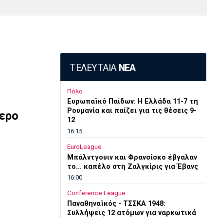
Media
Παρασκήνιο
Μαρσέιγ
Μονακό
Ερυθρός
Τότεναμ
Πρόγραμμα TV
Αστέρας
ΤΕΛΕΥΤΑΙΑ
ΝΕΑ
Πόλο
Ευρωπαϊκό Παίδων: Η Ελλάδα 11-7 τη
Ρουμανία και παίζει για τις θέσεις 9-
θερο
12
16:15
EuroLeague
Μπάλντγουιν και Φρανσίσκο έβγαλαν
το... καπέλο στη Ζαλγκίρις για Έβανς
16:00
Conference League
Παναθηναϊκός - ΤΣΣΚΑ 1948:
Συλλήψεις 12 ατόμων για ναρκωτικά