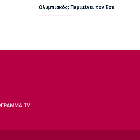
14:00
Ολυμπιακός: Περιμένει τον Έσε
Επικαιρότητα
Συνελήφθη στη Γερμανία 31χρονος με
Ευρωπαϊκό ένταλμα για τρεις
ανθρωποκτονίες στην Ελλάδα
13:50
Super League 1
Στον Παναιτωλικό ο Μάρβελους
Νακάμπα
13:40
Μπάσκετ Ελλάδα
Το Ελεγκτικό Συνέδριο ακύρωσε τον
διαγωνισμό για την ενεργειακή
αναβάθμιση του ΣΕΦ!
13:27
ΟΓΡΑΜΜΑ TV
Ποδόσφαιρο - Διεθνή
Ίντερ: «Δένει» για πάντα τον Ντιμάρκο
13:20
Μπάσκετ