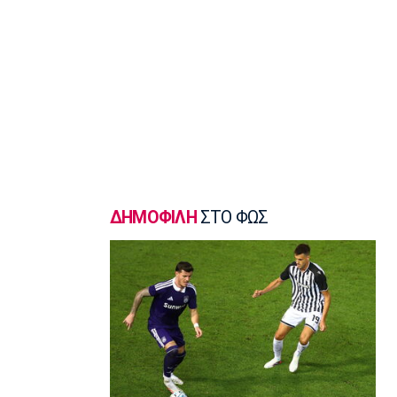
επί του Πύργου
22:47
Βόλεϊ
Δεύτερη σερί ήττά για την Εθνική
Γυναικών από την Σουηδία
22:45
Ποδόσφαιρο - Διεθνή
Κύπρος: Ποδοσφαιριστές μπορούν να
γίνουν και διαιτητές
22:30
ΔΗΜΟΦΙΛΗ
ΣΤΟ ΦΩΣ
Εθνικές Μπάσκετ
Ρήγα: «Τα κορίτσια δείχνουν έτοιμα να
πετύχουν κάτι όμορφο»
22:15
Ποδόσφαιρο - Ελλάδα
Ολυμπιακός Β': Νικηφόρο το πρώτο
φιλικό
22:03
EuroLeague