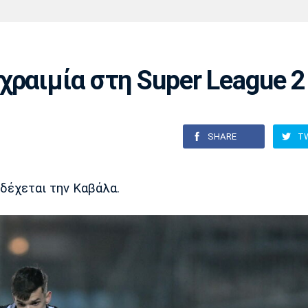
Χάντμπολ
Ηρακλής
Βόλος
Μπορούσια
Παρί Σεν
Ντόρτμουντ
Ζερμέν
χραιμία στη Super League 2
Πόρτο
Μπενφίκα
SHARE
T
οδέχεται την Καβάλα.