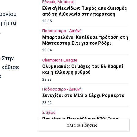
Εθνικές Μπάσκετ
Εθνική Νεανίδων: Πικρός αποκλεισμός
ωργίου
από τη Λιθουανία στην παράταση
23:35
η ήττα
α
Ποδόσφαιρο - Διεθνή
Μπαρτσελόνα: Κατέθεσε πρόταση στη
Μάντσεστερ Σίτι για τον Ρόδρι
23:34
 Στην
Champions League
 κάθισε
Ολυμπιακός: Οι μάχες του Ελ Κααμπί
και η έλλειψη ρυθμού
ο
23:33
Ποδόσφαιρο - Διεθνή
Συνεχίζει στο MLS ο Σέρχι Ρομπέρτο
23:22
Στίβος
Παγκόσμιο Πρωτάθλημα Κ20: Έκτη
θέση για την Ραφαηλίδου στον τελικό
Όλες οι ειδήσεις
της σφαιροβολίας