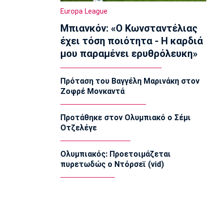
EuroLeague: Ξεχώρισε την καλύτερη
Europa League
προσθήκη κάθε ομάδας
Μπιανκόν: «Ο Κωνσταντέλιας
22:02
έχει τόση ποιότητα - Η καρδιά
Super League 1
μου παραμένει ερυθρόλευκη»
ΠΑΟΚ: Χειρουργήθηκε ο Μεϊτέ
22:00
Πρόταση του Βαγγέλη Μαρινάκη στον
Εθνικές Μπάσκετ
Ζοφρέ Μονκαντά
Εθνική Κορασίδων: Συνέτριψε με 78-36
την Ιρλανδία
21:45
Προτάθηκε στον Ολυμπιακό ο Σέμι
Οτζελέγε
Μπάσκετ Α1 Γυναικών
A1 Γυναικών: To πλήρες πρόγραμμα
του Ολυμπιακού
Ολυμπιακός: Προετοιμάζεται
21:30
πυρετωδώς ο Ντόρσεϊ (vid)
Ποδόσφαιρο - Κύπελλο
Κύπελλο: Το πρόγραμμα του 2ου
προκριματικού
21:15