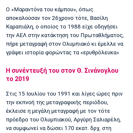
Μουσική
Στήλες
Ο «Μαραντόνα του κάμπου», όπως
Πολιτισμός
Τραγούδια
Πρόγραμμα TV
αποκαλούσαν τον 26χρονο τότε, Βασίλη
Ιωνικός
Κηφισιά
Πανσερραϊκός
Καραπιάλη, ο οποίος το 1988 είχε οδηγήσει
Cine Spot
την ΑΕΛ στην κατάκτηση του Πρωταθλήματος,
πήρε μεταγραφή στον Ολυμπιακό κι έμελλε να
Running
γράψει ιστορία φορώντας τα «ερυθρόλευκα»
Media
Μπαρτσελόνα
Ρεάλ
Ατλέτικο
Η συνέντευξή του στον Θ. Σινάνογλου
Μαδρίτης
Μαδρίτης
Παρασκήνιο
το 2019
Στις 15 Ιουλίου του 1991 και λίγες ώρες πριν
Μάντσεστερ
Τσέλσι
Άρσεναλ
την εκπνοή της μεταγραφικής περιόδου,
Γιουνάιτεντ
έκλεισε η μεγάλη μεταγραφή με τον τότε
πρόεδρο του Ολυμπιακού, Αργύρη Σαλιαρέλη,
να συμφωνεί να δώσει 170 εκατ. δρχ. στη