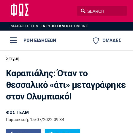
ΔΙΑΒΑΣΤΕ THN
ΕΝΤΥΠΗ ΕΚΔΟΣΗ
ONLINE
ΡΟΗ ΕΙΔΗΣΕΩΝ
ΟΜΑΔΕΣ
Ποδόσφαιρο
Στιγμή
ΠΟΔΟΣΦΑΙΡΟ
ΜΠΑΣΚΕΤ
Καραπιάλης: Όταν το
Super League 1
Μπάσκετ
ΒΟΛΕΪ
ΠΟΛΟ
ΣΠΟΡ
θεσσαλικό «άτι» μεταγράφηκε
Ολυμπιακός
ΑΕΚ
ΠΑΟΚ
Super League 2
Ελλάδα
Ολυμπιακοί Αγώνες
στον Ολυμπιακό!
AUTO-MOTO
PLUS
Γ Εθνική
Εθνική
Βόλεϊ
ΦΩΣ TEAM
Ελλάδα
EuroLeague
Πόλο
Παναθηναϊκός
Ατρόμητος
Πανιώνιος
Παρασκευή, 15/07/2022 09:34
Champions League
ΝΒΑ
Τένις