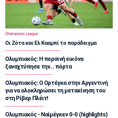
23:22
Europa League
Europa League: Η Φερεντσβάρος νίκησε την
Γκόρνικ
23:18
Champions League
Super League 1
Οι Ζότα και Ελ Κααμπί το παράδειγμα
Άρης: Πλήγμα με Κουαμέ
23:15
Ολυμπιακός: Η περσινή εικόνα
Champions League
ξαναχτύπησε την... πόρτα
Champions League: Προβάδισμα η
Φενέρμπαχτσε
23:02
Ολυμπιακός: Ο Ορτέγκα στην Αργεντινή
για να ολοκληρώσει τη μετακίνηση του
Super League 2
Πήρε Αλμπάνη η ΑΕΛ Novibet
στη Ρίβερ Πλέιτ!
22:55
Super League 1
Ολυμπιακός - Ναίμέγκεν 0-0 (highlights)
Ο Μόουρα όντως είναι ψηλά στη λίστα