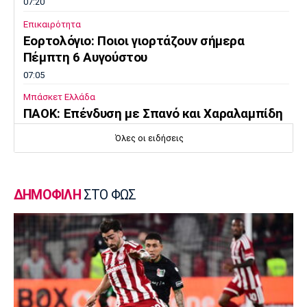
07:20
Επικαιρότητα
Εορτολόγιο: Ποιοι γιορτάζουν σήμερα
Πέμπτη 6 Αυγούστου
07:05
Μπάσκετ Ελλάδα
ΠΑΟΚ: Επένδυση με Σπανό και Χαραλαμπίδη
00:10
Όλες οι ειδήσεις
Γ Εθνική
Ιωνικός: «Πακέτο» μεταγραφών στη Νίκαια
23:55
ΔΗΜΟΦΙΛΗ
ΣΤΟ ΦΩΣ
Ποδόσφαιρο - Διεθνή
FIFA: Οι Φιλιππίνες στηρίζουν Ινφαντίνο
23:35
Conference League
Παναθηναϊκός – ΤΣΣΚΑ 1948 1-1:
Προβληματική εικόνα…