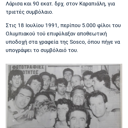
Λίβερπουλ
Μάντσεστερ
Γιουβέντους
Λάρισα και 90 εκατ. δρχ. στον Καραπιάλη, για
Σίτι
τριετές συμβόλαιο.
Στις 18 Ιουλίου 1991, περίπου 5.000 φίλοι του
Ολυμπιακού τού επιφύλαξαν αποθεωτική
Ίντερ
Μίλαν
Μπάγερν
υποδοχή στα γραφεία της Sosco, όπου πήγε να
υπογράψει το συμβόλαιό του.
Μπορούσια
Παρί Σεν
Μαρσέιγ
Ντόρτμουντ
Ζερμέν
Μονακό
Ερυθρός
Τότεναμ
Αστέρας