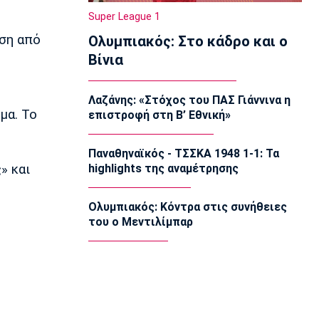
22:20
Super League 1
Super League 1
εση από
Ολυμπιακός: Στο κάδρο και ο
Ατρόμητος: Ήττα (2-1) από την ΑΕ
Λεμεσού στο τελευταίο φιλικό
Βίνια
22:05
Κολύμβηση
Λαζάνης: «Στόχος του ΠΑΣ Γιάννινα η
Κούβελος σε αδελφές Αλεξανδρή:
μα. Το
επιστροφή στη Β’ Εθνική»
«Μας κάνατε υπερήφανους και
ευτυχισμένους»
21:50
Παναθηναϊκός - ΤΣΣΚΑ 1948 1-1: Τα
» και
highlights της αναμέτρησης
Super League 2
Ο Ζορζίνιο στον Πανσερραϊκό
21:35
Ολυμπιακός: Κόντρα στις συνήθειες
του ο Μεντιλίμπαρ
Ποδόσφαιρο - Εθνικές Ομάδες
Ουρουγουάη: Ο Φορλάν νέος
προπονητής της εθνικής
21:20
Ποδόσφαιρο - Διεθνή
PSV Αϊντχόφεν: Επίσημο του Κόστιτς