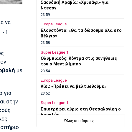
Σαουδική Αραβία: «Χρυσάφι» για
Ντεσάν
23:59
ια να
Europa League
 τη
Ελουστόντο: «Θα τα δώσουμε όλα στο
Βέλγιο»
23:58
Super League 1
υς
Ολυμπιακός: Κόντρα στις συνήθειες
τον
του ο Μεντιλίμπαρ
οβολή
με
23:54
Europa League
Λίσι: «Πρέπει να βελτιωθούμε»
ο για
23:52
αι στην
Super League 1
Επιστρέφει αύριο στη Θεσσαλονίκη ο
κούς
Ηρακλής
λές
Όλες οι ειδήσεις
23:50
ισιτήριο
Μπάσκετ Ελλάδα