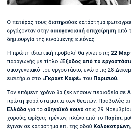
Ο πατέρας τους διατηρούσε κατάστημα φωτογρ
εργάζονταν στην
οικογενειακή
επιχείρηση
από τ
δημιουργία της κινούμενης εικόνας.
Η πρώτη ιδιωτική προβολή θα γίνει στις
22
Μαρ
παραγωγής με τίτλο «
Έξοδος
από
το
εργοστάσι
οικογενειακό του εργοστάσιο, ενώ στις 28 Δεκεμ
εισιτήριο στο «
Γκραντ
Καφέ
» του
Παρισιού
.
Τον επόμενη χρόνο θα ξεκινήσουν περιοδεία σε
Λ
πρώτη φορά στα μάτια των θεατών. Προβολές απ
Ελλάδα
για το
αθηναϊκό
κοινό
στις 29 Νοεμβρίου
χορούς, αφίξεις τρένων, πλάνα από το
Παρίσι
, μ
έγιναν σε κατάστημα επί της οδού
Κολοκοτρώνη