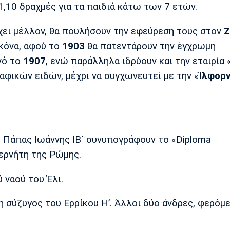
 1,10 δραχμές για τα παιδιά κάτω των 7 ετών.
χει μέλλον, θα πουλήσουν την εφεύρεση τους στον
Ζ
ικόνα, αφού το
1903
θα πατεντάρουν την έγχρωμη
νό το
1907
, ενώ παράλληλα ιδρύουν και την εταιρία 
φικών ειδών, μέχρι να συγχωνευτεί με την «
Ίλφορ
 ο Πάπας Ιωάννης ΙΒ΄ συνυπογράφουν το «Diploma
ερνήτη της Ρώμης.
 ναού του Έλι.
η σύζυγος του Ερρίκου Η’. Άλλοι δύο άνδρες, φερόμ