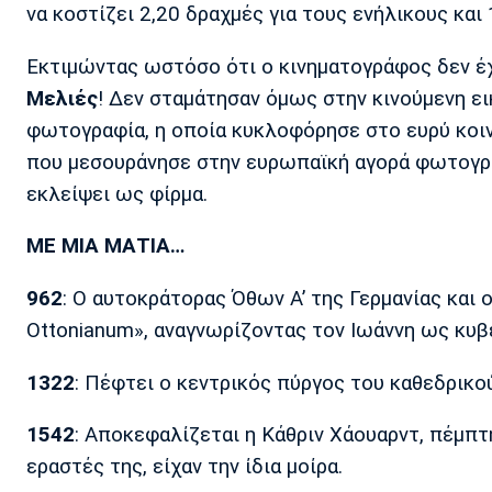
να κοστίζει 2,20 δραχμές για τους ενήλικους και
Εκτιμώντας ωστόσο ότι ο κινηματογράφος δεν έ
Μελιές
! Δεν σταμάτησαν όμως στην κινούμενη ε
φωτογραφία, η οποία κυκλοφόρησε στο ευρύ κοι
που μεσουράνησε στην ευρωπαϊκή αγορά φωτογρα
εκλείψει ως φίρμα.
ΜΕ ΜΙΑ ΜΑΤΙΑ…
962
: Ο αυτοκράτορας Όθων Α’ της Γερμανίας και
Ottonianum», αναγνωρίζοντας τον Ιωάννη ως κυβ
1322
: Πέφτει ο κεντρικός πύργος του καθεδρικού
1542
: Αποκεφαλίζεται η Κάθριν Χάουαρντ, πέμπτ
εραστές της, είχαν την ίδια μοίρα.