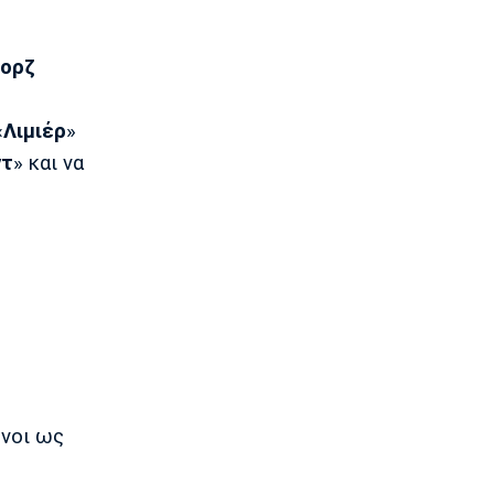
Επίσημα στον Άρη ο Άνταμ Μοκόκα
23:35
ορζ
Europa League
Μπρούνο: «Δουλέψαμε καλά στην
άμυνα»
«
Λιμιέρ
»
23:32
ντ
» και να
Ποδόσφαιρο - Διεθνή
Κακή εβδομάδα για τη βαθμολογία της
UEFA
23:23
Γ Εθνική
Αστέρας Βάρης: Νέες προσθήκες στο
ρόστερ
23:20
Conference League
Conference League: Τρομερό διπλό η
ενοι ως
Τρόμσο στο Κλουζ
23:16