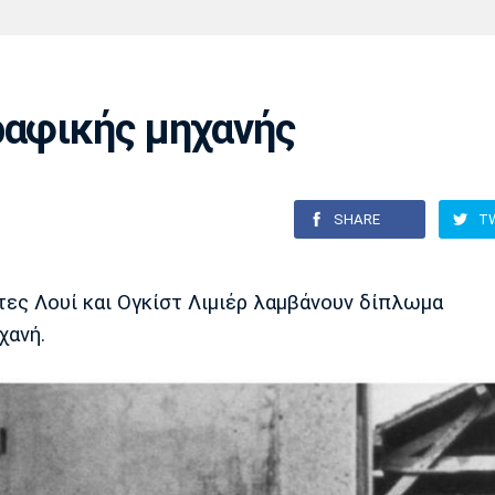
Χάντμπολ
Ηρακλής
Βόλος
Μπορούσια
Παρί Σεν
Ντόρτμουντ
Ζερμέν
ραφικής μηχανής
Πόρτο
Μπενφίκα
SHARE
T
τες Λουί και Ογκίστ Λιμιέρ λαμβάνουν δίπλωμα
χανή.