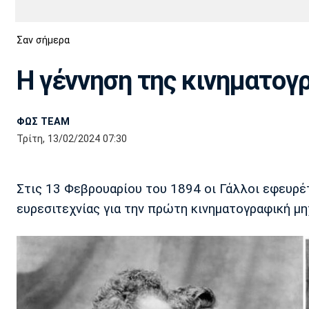
Διεθνή
EuroCup
Σαν σήμερα
Euro
Basket League
Απόλλων
Άρης
ΟΦΗ
Παναχαϊκή
Εθνικές Ομάδες
Α2 Μπάσκετ
Σμύρνης
H γέννηση της κινηματογ
Κύπελλο
FIBA World Cup 2023
Διαιτησία
ΦΩΣ TEAM
Ποδόσφαιρο Γυναικών
Ιωνικός
Κηφισιά
Πανσερραϊκός
Τρίτη, 13/02/2024 07:30
Στις 13 Φεβρουαρίου του 1894 οι Γάλλοι εφευρέ
ευρεσιτεχνίας για την πρώτη κινηματογραφική μη