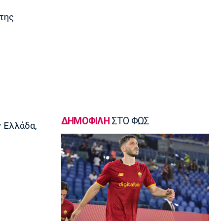
Γ Εθνική
«Πακέτο» στον Απόλλωνα Σμύρνης
 της
23:05
Super League 1
Λεβαδειακός - Παναιτωλικός 1-0:
Φιλική νίκη οι Βοιωτοί επί των
«καναρινιών»
22:50
Europa League
ΠΑΟΚ-Άντερλεχτ 0-1: Πλήρωσε ακριβά
ένα λάθος (hls)
ΔΗΜΟΦΙΛΗ
ΣΤΟ ΦΩΣ
ν Ελλάδα,
22:44
Ποδόσφαιρο - Διεθνή
Ρεάλ Μαδρίτης: Ανανέωσε τον
Βινίσιους ως το 2032!
22:35
Ποδόσφαιρο - Διεθνή
Επίσημα στη Ρεάλ Μαδρίτης ο
Ντιομαντέ