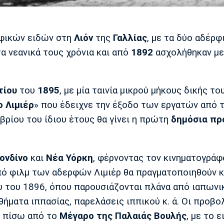
αφικών ειδών στη
Λιόν
της
Γαλλίας
, με τα δύο αδέρφ
α νεανικά τους χρόνια και από
1892
ασχολήθηκαν με
τίου
του
1895
, με μία ταινία μικρού μήκους δικής το
ο
Λιμιέρ
» που έδειχνε την έξοδο των εργατών από 
βρίου του ίδιου έτους θα γίνει η πρώτη
δημόσια
πρ
ονδίνο
και
Νέα
Υόρκη
, φέρνοντας τον κινηματογράφ
ό φιλμ των αδερφών Λιμιέρ θα πραγματοποιηθούν κ
 του 1896, όπου παρουσιάζονται πλάνα από ιαπωνι
αθήματα ιππασίας, παρελάσεις ιππικού κ. ά. Οι προβο
, πίσω από το
Μέγαρο της Παλαιάς Βουλής
, με το ε