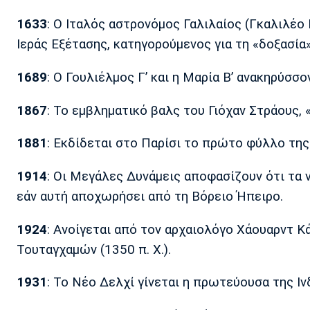
1633
: Ο Ιταλός αστρονόμος Γαλιλαίος (Γκαλιλέο 
Ιεράς Εξέτασης, κατηγορούμενος για τη «δοξασία»
1689
: Ο Γουλιέλμος Γ’ και η Μαρία Β’ ανακηρύσσο
1867
: Το εμβληματικό βαλς του Γιόχαν Στράους, 
1881
: Εκδίδεται στο Παρίσι το πρώτο φύλλο της
1914
: Οι Μεγάλες Δυνάμεις αποφασίζουν ότι τα 
εάν αυτή αποχωρήσει από τη Βόρειο Ήπειρο.
1924
: Ανοίγεται από τον αρχαιολόγο Χάουαρντ Κ
Τουταγχαμών (1350 π. Χ.).
1931
: Το Νέο Δελχί γίνεται η πρωτεύουσα της Ιν