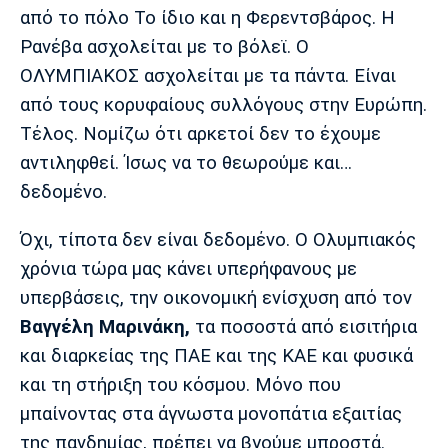
Λίβερπουλ
Μάντσεστερ
Γιουβέντους
από το πόλο Το ίδιο και η Φερεντσβάρος. Η
Σίτι
Ρανέβα ασχολείται με το βόλεϊ. Ο
ΟΛΥΜΠΙΑΚΟΣ ασχολείται με τα πάντα. Είναι
από τους κορυφαίους συλλόγους στην Ευρώπη.
Ίντερ
Μίλαν
Μπάγερν
Τέλος. Νομίζω ότι αρκετοί δεν το έχουμε
αντιληφθεί. Ίσως να το θεωρούμε και…
δεδομένο.
Όχι, τίποτα δεν είναι δεδομένο. Ο Ολυμπιακός
Μπορούσια
Παρί Σεν
Μαρσέιγ
Ντόρτμουντ
Ζερμέν
χρόνια τώρα μας κάνει υπερήφανους με
υπερβάσεις, την οικονομική ενίσχυση από τον
Βαγγέλη Μαρινάκη,
τα ποσοστά από εισιτήρια
και διαρκείας της ΠΑΕ και της ΚΑΕ και φυσικά
Μονακό
Ερυθρός
Τότεναμ
Αστέρας
και τη στήριξη του κόσμου. Μόνο που
μπαίνοντας στα άγνωστα μονοπάτια εξαιτίας
της πανδημίας, πρέπει να βγούμε μπροστά.