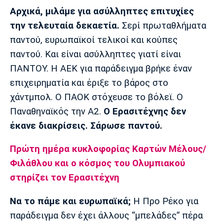
Μουσική
Στήλες
Αρχικά, μιλάμε για ασύλληπτες επιτυχίες
Πολιτισμός
Τραγούδια
Πρόγραμμα TV
την τελευταία δεκαετία.
Σερί πρωταθλήματα
παντού, ευρωπαϊκοί τελικοί και κούπες
Ιωνικός
Κηφισιά
Πανσερραϊκός
Cine Spot
παντού. Και είναι ασύλληπτες γιατί είναι
ΠΑΝΤΟΥ. Η ΑΕΚ για παράδειγμα βρήκε έναν
Running
επιχειρηματία και έριξε το βάρος στο
χάντμπολ. Ο ΠΑΟΚ στόχευσε το βόλεϊ. Ο
Media
Παναθηναϊκός την Α2.
Ο Ερασιτέχνης δεν
Μπαρτσελόνα
Ρεάλ
Ατλέτικο
Μαδρίτης
Μαδρίτης
Παρασκήνιο
έκανε διακρίσεις. Σάρωσε παντού.
Πρώτη ημέρα κυκλοφορίας Καρτών Μέλους/
Φιλάθλου και ο κόσμος του Ολυμπιακού
Μάντσεστερ
Τσέλσι
Άρσεναλ
Γιουνάιτεντ
στηρίζει τον Ερασιτέχνη
Να το πάμε και ευρωπαϊκά;
Η Προ Ρέκο για
παράδειγμα δεν έχει άλλους “μπελάδες” πέρα