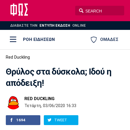
ΔΙΑΒΑΣΤΕ THN
ΕΝΤΥΠΗ ΕΚΔΟΣΗ
ONLINE
ΡΟΗ ΕΙΔΗΣΕΩΝ
ΟΜΑΔΕΣ
Ποδόσφαιρο
Red Duckling
ΠΟΔΟΣΦΑΙΡΟ
ΜΠΑΣΚΕΤ
Θρύλος στα δύσκολα; Ιδού η
Super League 1
Μπάσκετ
ΒΟΛΕΪ
ΠΟΛΟ
ΣΠΟΡ
απόδειξη!
Ολυμπιακός
ΑΕΚ
ΠΑΟΚ
Super League 2
Ελλάδα
Ολυμπιακοί Αγώνες
AUTO-MOTO
PLUS
RED DUCKLING
Γ Εθνική
Εθνική
Βόλεϊ
Τετάρτη, 03/06/2020 16:33
Ελλάδα
EuroLeague
Πόλο
Παναθηναϊκός
Ατρόμητος
Πανιώνιος
1694
TWEET
Champions League
ΝΒΑ
Τένις