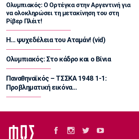
Ολυμπιακός: Ο Ορτέγκα στην Αργεντινή για
18:20
να ολοκληρώσει τη μετακίνηση του στη
Εθνικές Μπάσκετ
Ρίβερ Πλέιτ!
Σπανούλης: «Θα είμαι χαρούμενος με ένα
μετάλλιο»
Η… ψυχεδέλεια του Αταμάν! (vid)
18:05
Super League 1
ΟΦΗ: «Καπνός» 3.000 εισιτήρια για το Super
Ολυμπιακός: Στο κάδρο και ο Βίνια
Cup!
17:50
Παναθηναϊκός – ΤΣΣΚΑ 1948 1-1:
Super League 2
Προβληματική εικόνα…
AEΛ: Δικός της ο Ανδρέας Μακρής
17:35
Ποδόσφαιρο - Διεθνή
Ολυμπιακός: Το deal με Παλέρμο για
Στρεφέτσα
17:19