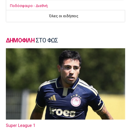
Ποδόσφαιρο - Διεθνή
Επίσημο! Ο Ορτέγκα στη Ρίβερ Πλέιτ
Όλες οι ειδήσεις
19:22
Champions League
Ολυμπιακός: Περιμένει τον Έσε
ΔΗΜΟΦΙΛΗ
ΣΤΟ ΦΩΣ
19:03
Μπάσκετ
Μακάμπι Τελ Αβίβ: Φιλικά προετοιμασίας με
Ολυμπιακό και Άρη
18:50
Εθνικές Μπάσκετ
Κατσικάρης: «Αν συσπειρωθεί αυτή η Εθνική
μπορούμε να καταφέρουμε πολύ όμορφα
πράγματα»
18:35
Super League 1
Super League 1
Ο Βολιάκο στην Κρεμόνεζε