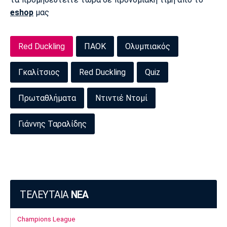
Λίβερπουλ
Μάντσεστερ
Γιουβέντους
eshop
μας
Σίτι
Red Duckling
ΠΑΟΚ
Ολυμπιακός
Ίντερ
Μίλαν
Μπάγερν
Γκαλίτσιος
Red Duckling
Quiz
Πρωταθλήματα
Ντιντιέ Ντομί
Μπορούσια
Παρί Σεν
Μαρσέιγ
Γιάννης Ταραλίδης
Ντόρτμουντ
Ζερμέν
Μονακό
Ερυθρός
Τότεναμ
Αστέρας
ΤΕΛΕΥΤΑΙΑ
ΝΕΑ
Champions League