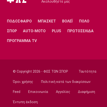
Ακολουθήστε μας
Μπάσκετ
Mε Μιλουτίνοφ και Γιόκιτς οι επιλογές της
Σερβίας για τα προκριματικά του
Παγκοσμίου 2027
ΠΟΔΟΣΦΑΙΡΟ
ΜΠΑΣΚΕΤ
ΒΟΛΕΪ
ΠΟΛΟ
17:04
ΣΠΟΡ
AUTO-MOTO
PLUS
ΠΡΩΤΟΣΕΛΙΔΑ
Super League 2
AEΛ: Ενίσχυση με Μακρή και Παπαγεωργίου
ΠΡΟΓΡΑΜΜΑ TV
16:50
Super League 1
Λιβάι Γκαρσία: «Θα ζήσουμε σπουδαίες
στιγμές»
16:35
© Copyright 2026 - ΦΩΣ ΤΩΝ ΣΠΟΡ
Ταυτότητα
Ποδόσφαιρο - Διεθνή
Όροι χρήσης
Πολιτική κατά των διακρίσεων
Αρτέτα: «Οι παίκτες ήταν έξαλλοι μετά την
ήττα από τη Μπέτις»
Feed
Επικοινωνία
Αγγελίες
Διαφήμιση
16:20
Έντυπη έκδοση
Ποδόσφαιρο - Διεθνή