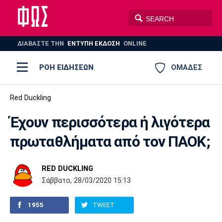
ΔΙΑΒΑΣΤΕ THN
ΕΝΤΥΠΗ ΕΚΔΟΣΗ
ONLINE
ΡΟΗ ΕΙΔΗΣΕΩΝ
ΟΜΑΔΕΣ
Ποδόσφαιρο
Red Duckling
ΠΟΔΟΣΦΑΙΡΟ
ΜΠΑΣΚΕΤ
Έχουν περισσότερα ή λιγότερα
Super League 1
Μπάσκετ
ΒΟΛΕΪ
ΠΟΛΟ
ΣΠΟΡ
πρωταθλήματα από τον ΠΑΟΚ;
Ολυμπιακός
ΑΕΚ
ΠΑΟΚ
Super League 2
Ελλάδα
Ολυμπιακοί Αγώνες
AUTO-MOTO
PLUS
RED DUCKLING
Γ Εθνική
Εθνική
Βόλεϊ
Σάββατο, 28/03/2020 15:13
Ελλάδα
EuroLeague
Πόλο
Παναθηναϊκός
Ατρόμητος
Πανιώνιος
1955
TWEET
Champions League
ΝΒΑ
Τένις