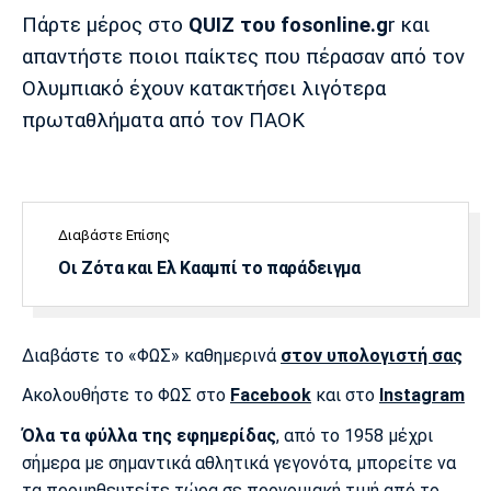
Μουσική
Στήλες
Πάρτε μέρος στο
QUIZ του fosonline.g
r και
Πολιτισμός
Τραγούδια
Πρόγραμμα TV
απαντήστε ποιοι παίκτες που πέρασαν από τον
Ολυμπιακό έχουν κατακτήσει λιγότερα
Ιωνικός
Κηφισιά
Πανσερραϊκός
Cine Spot
πρωταθλήματα από τον ΠΑΟΚ
Running
Media
Διαβάστε Επίσης
Μπαρτσελόνα
Ρεάλ
Ατλέτικο
Μαδρίτης
Μαδρίτης
Οι Ζότα και Ελ Κααμπί το παράδειγμα
Παρασκήνιο
Διαβάστε το «ΦΩΣ» καθημερινά
στον υπολογιστή σας
Μάντσεστερ
Τσέλσι
Άρσεναλ
Γιουνάιτεντ
Ακολουθήστε το ΦΩΣ στο
Facebook
και στο
Instagram
Όλα τα φύλλα της εφημερίδας
, από το 1958 μέχρι
σήμερα με σημαντικά αθλητικά γεγονότα, μπορείτε να
τα προμηθευτείτε τώρα σε προνομιακή τιμή από το