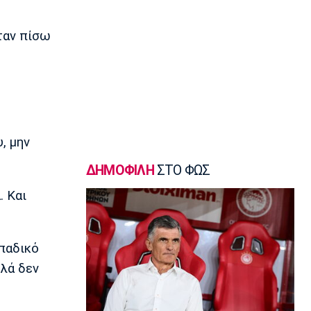
Μπούγκι Έλις
13:10
ταν πίσω
Μπάσκετ Ελλάδα
Επέστρεψε στην Καρδίτσα ο Οκόρο
13:00
Βόλεϊ Ευρώπη
Oι ευχές της ΕΟΕ στις Εθνικές Ομάδες
βόλεϊ
, μην
12:50
Εθνικές Μπάσκετ
ΔΗΜΟΦΙΛΗ
ΣΤΟ ΦΩΣ
Ευρωμπάσκετ U16: Πρεμιέρα με την
Ισπανία
. Και
12:40
Μπάσκετ Ελλάδα
Στη Θεσσαλονίκη ο Μπεν Μουρ -
οπαδικό
«Δημιουργήθηκε ένα πραγματικά πολύ
πλά δεν
δυνατό ρόστερ»
12:30
Ποδόσφαιρο Γυναικών