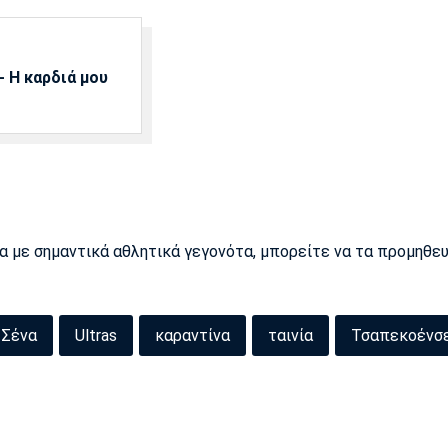
 Η καρδιά μου
ρα με σημαντικά αθλητικά γεγονότα, μπορείτε να τα προμηθε
 Σένα
Ultras
καραντίνα
ταινία
Τσαπεκοένσ