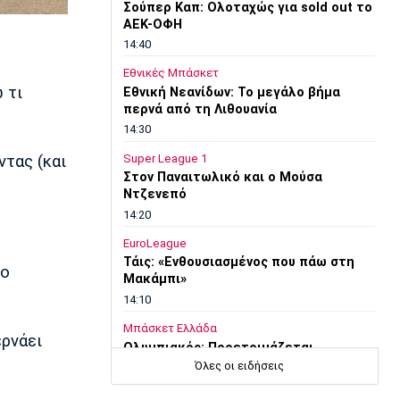
Σούπερ Καπ: Ολοταχώς για sold out το
ΑΕΚ-ΟΦΗ
14:40
Εθνικές Μπάσκετ
 τι
Εθνική Νεανίδων: Το μεγάλο βήμα
περνά από τη Λιθουανία
14:30
Super League 1
ντας (και
Στον Παναιτωλικό και ο Μούσα
Ντζενεπό
14:20
EuroLeague
Τάις: «Ενθουσιασμένος που πάω στη
το
Μακάμπι»
14:10
Μπάσκετ Ελλάδα
ερνάει
Ολυμπιακός: Προετοιμάζεται
πυρετωδώς ο Ντόρσεϊ (vid)
Όλες οι ειδήσεις
14:00