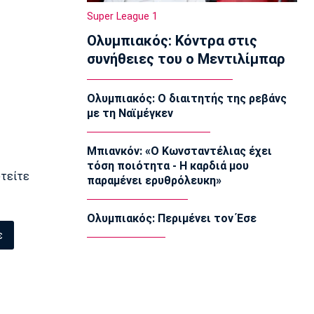
Ολυμπιακός: Η Νάνσυ Ατάκο πρώτη
Super League 1
ξένη στην ιστορία του τμήματος
Ολυμπιακός: Κόντρα στις
ποδοσφαίρου Γυναικών
12:20
συνήθειες του ο Μεντιλίμπαρ
NBA
Μπράουν: «Ευχαριστώ τους οπαδούς
Ολυμπιακός: Ο διαιτητής της ρεβάνς
των Σέλτικς που συνεχίζουν να με
με τη Ναϊμέγκεν
στηρίζουν»
12:10
Μπιανκόν: «Ο Κωνσταντέλιας έχει
Europa League
τόση ποιότητα - Η καρδιά μου
Η «Οδύσσεια» της Ιμπέρια και τα διπλά
υτείτε
παραμένει ερυθρόλευκη»
στάνταρ της ΟΥΕΦΑ
12:00
Ολυμπιακός: Περιμένει τον Έσε
Επικαιρότητα
ε
Χωρίς τις αισθήσεις της ανασύρθηκε
53χρονη από ακάλυπτο στη
Μιχαλακοπούλου
11:50
Εθνικές Μπάσκετ