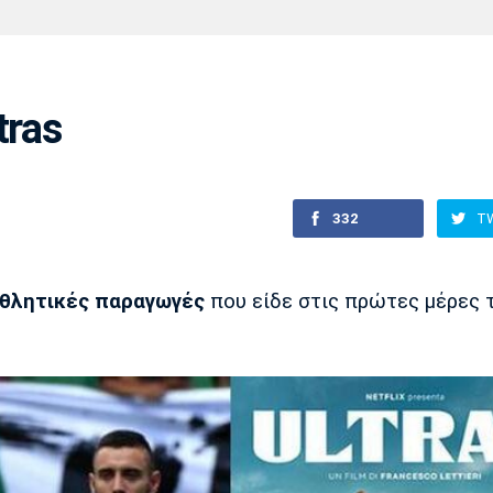
Χάντμπολ
Ηρακλής
Βόλος
Μπορούσια
Παρί Σεν
Ντόρτμουντ
Ζερμέν
tras
Πόρτο
Μπενφίκα
332
T
θλητικές παραγωγές
που είδε στις πρώτες μέρες 