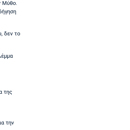
ν Μύθο.
Επικαιρότητα
Συνελήφθη στη Γερμανία 31χρονος με
Οδήγηση
Ευρωπαϊκό ένταλμα για τρεις
ανθρωποκτονίες στην Ελλάδα
13:50
, δεν το
Super League 1
Στον Παναιτωλικό ο Μάρβελους
Νακάμπα
λέμμα
13:40
Μπάσκετ Ελλάδα
Το Ελεγκτικό Συνέδριο ακύρωσε τον
διαγωνισμό για την ενεργειακή
αναβάθμιση του ΣΕΦ!
13:27
α της
Ποδόσφαιρο - Διεθνή
Ίντερ: «Δένει» για πάντα τον Ντιμάρκο
13:20
Μπάσκετ
ια την
Στη Μπανταλόνα για ένα χρόνο ο