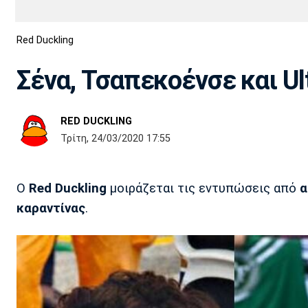
Διεθνή
EuroCup
Red Duckling
Euro
Basket League
Απόλλων
Άρης
ΟΦΗ
Παναχαϊκή
Εθνικές Ομάδες
Α2 Μπάσκετ
Σμύρνης
Σένα, Τσαπεκοένσε και Ul
Κύπελλο
FIBA World Cup 2023
Διαιτησία
RED DUCKLING
Ποδόσφαιρο Γυναικών
Ιωνικός
Κηφισιά
Πανσερραϊκός
Τρίτη, 24/03/2020 17:55
O
Red Duckling
μοιράζεται τις εντυπώσεις από
α
καραντίνας
.