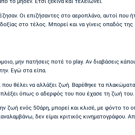
πό το μηδέν. Έτσι ξεκινά και τελειώνει.
έζησαν. Οι επιζήσαντες στο αεροπλάνο, αυτοί που ή
δοξίας στο τέλος. Μπορεί και να γίνεις οπαδός της
όμοιο, μην πατήσεις ποτέ το play. Aν διαβάσεις κάπου
την. Εγώ στα είπα.
, που θέλει να αλλάξει ζωή. Βαρέθηκε τα πλακώματα
 μπλέξει όπως ο αδερφός του που έχασε τη ζωή του.
 την ζωή ενός 50άρη, μπορεί και κλισέ, με φόντο το 
Επαναλαμβάνω, δεν είμαι κριτικός κινηματογράφου. Α