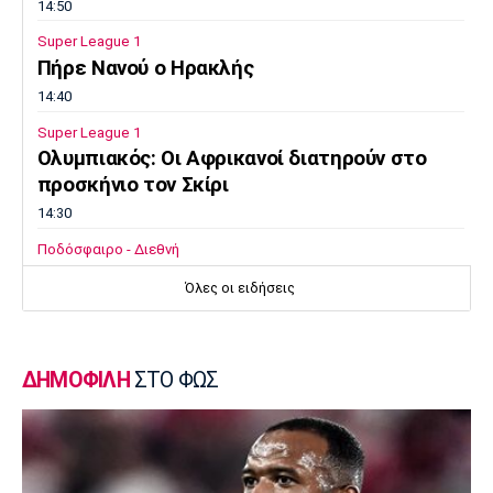
14:50
Super League 1
Πήρε Νανού ο Ηρακλής
14:40
Super League 1
Ολυμπιακός: Οι Αφρικανοί διατηρούν στο
προσκήνιο τον Σκίρι
14:30
Ποδόσφαιρο - Διεθνή
Ολοκληρώνει τη μεταγραφή του Ντιομαντέ
Όλες οι ειδήσεις
η Νότιγχαμ
14:20
Super League 1
ΔΗΜΟΦΙΛΗ
ΣΤΟ ΦΩΣ
Παναθηναϊκός: Σε φουλ ρυθμούς ο Λιβάι
14:10
Super League 1
«Παίρνει Ντίκμαν ο ΟΦΗ»