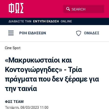
ΔΙΑΒΑΣΤΕ THN
ΕΝΤΥΠΗ ΕΚΔΟΣΗ
ONLINE
ΡΟΗ ΕΙΔΗΣΕΩΝ
ΟΜΑΔΕΣ
Ποδόσφαιρο
Cine Spot
ΠΟΔΟΣΦΑΙΡΟ
ΜΠΑΣΚΕΤ
«Μακρυκωσταίοι και
Super League 1
Μπάσκετ
ΒΟΛΕΪ
ΠΟΛΟ
ΣΠΟΡ
Κοντογιώργηδες» - Τρία
Ολυμπιακός
ΑΕΚ
ΠΑΟΚ
Super League 2
Ελλάδα
Ολυμπιακοί Αγώνες
πράγματα που δεν ξέραμε για
AUTO-MOTO
PLUS
Γ Εθνική
Εθνική
Βόλεϊ
την ταινία
Ελλάδα
EuroLeague
Πόλο
Παναθηναϊκός
Ατρόμητος
Πανιώνιος
ΦΩΣ TEAM
Τετάρτη, 08/03/2023 11:00
Champions League
ΝΒΑ
Τένις