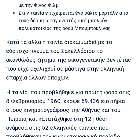
Λίβερπουλ
Μάντσεστερ
Γιουβέντους
με την Φίνος Φιλμ.
Σίτι
Στην ταινία επιχειρείται ένα σάλτο μορτάλε από
τους δύο πρωταγωνιστές από μπαλκόνι
πολυκατοικίας της οδού Μπουμπουλίνας.
Ίντερ
Μίλαν
Μπάγερν
Κατά τα άλλα η ταινία διακωμωδεί με το
εύστοχο πνεύμα του Σακελλάριου το
ακανθώδες ζήτημα της οικογενειακής βεντέτας
που είχε εξελιχθεί σε μάστιγα στην ελληνική
Μπορούσια
Παρί Σεν
Μαρσέιγ
επαρχία άλλων εποχών.
Ντόρτμουντ
Ζερμέν
Η ταινία, που προβλήθηκε για πρώτη φορά στις
8 Φεβρουαρίου 1960, έκοψε 59.436 εισιτήρια
στους κινηματογράφους της Αθήνας και του
Μονακό
Ερυθρός
Τότεναμ
Αστέρας
Πειραιά, και κατατάχθηκε στη 12η θέση
ανάμεσα στις 52 ελληνικές ταινίες που
προβλήθηκαν την κινηματογραφική περίοδο