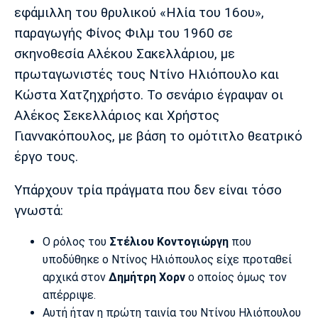
Μουσική
Στήλες
εφάμιλλη του θρυλικού «Ηλία του 16ου»,
παραγωγής Φίνος Φιλμ του 1960 σε
Πολιτισμός
Τραγούδια
Πρόγραμμα TV
σκηνοθεσία Αλέκου Σακελλάριου, με
Ιωνικός
Κηφισιά
Πανσερραϊκός
Cine Spot
πρωταγωνιστές τους Ντίνο Ηλιόπουλο και
Κώστα Χατζηχρήστο. Το σενάριο έγραψαν οι
Running
Αλέκος Σεκελλάριος και Χρήστος
Γιαννακόπουλος, με βάση το ομότιτλο θεατρικό
Media
έργο τους.
Μπαρτσελόνα
Ρεάλ
Ατλέτικο
Μαδρίτης
Μαδρίτης
Παρασκήνιο
Υπάρχουν τρία πράγματα που δεν είναι τόσο
γνωστά:
Ο ρόλος του
Στέλιου Κοντογιώργη
που
Μάντσεστερ
Τσέλσι
Άρσεναλ
Γιουνάιτεντ
υποδύθηκε ο Ντίνος Ηλιόπουλος είχε προταθεί
αρχικά στον
Δημήτρη Χορν
ο οποίος όμως τον
απέρριψε.
Αυτή ήταν η πρώτη ταινία του Ντίνου Ηλιόπουλου