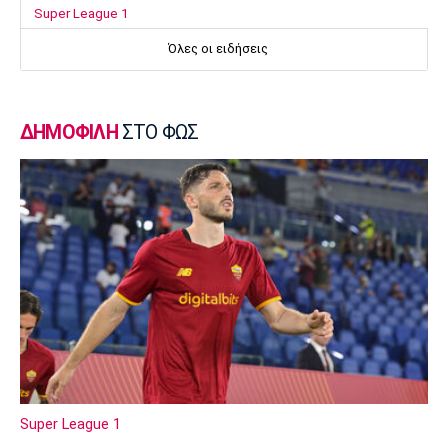
Super League 1
Επιστρέφει αύριο στη Θεσσαλονίκη ο
Όλες οι ειδήσεις
Ηρακλής
23:50
Μπάσκετ Ελλάδα
ΔΗΜΟΦΙΛΗ
ΣΤΟ ΦΩΣ
Επίσημα στον Άρη ο Άνταμ Μοκόκα
23:35
Europa League
Μπρούνο: «Δουλέψαμε καλά στην άμυνα»
23:32
Ποδόσφαιρο - Διεθνή
Κακή εβδομάδα για τη βαθμολογία της UEFA
23:23
Γ Εθνική
Αστέρας Βάρης: Νέες προσθήκες στο
ρόστερ
Super League 1
23:20