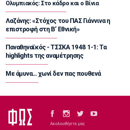
Ολυμπιακός: Στο κάδρο και ο Βίνια
Conference League
Conference League: Τρομερό διπλό η Τρόμσο
Λαζάνης: «Στόχος του ΠΑΣ Γιάννινα η
στο Κλουζ
επιστροφή στη Β’ Εθνική»
23:16
Γ Εθνική
«Πακέτο» στον Απόλλωνα Σμύρνης
Παναθηναϊκός - ΤΣΣΚΑ 1948 1-1: Τα
23:05
highlights της αναμέτρησης
Super League 1
Λεβαδειακός - Παναιτωλικός 1-0: Φιλική νίκη
Με άμυνα… χωνί δεν πας πουθενά
οι Βοιωτοί επί των «καναρινιών»
22:50
Europa League
ΠΑΟΚ-Άντερλεχτ 0-1: Πλήρωσε ακριβά ένα
λάθος (hls)
22:44
Ποδόσφαιρο - Διεθνή
Ακολουθήστε μας