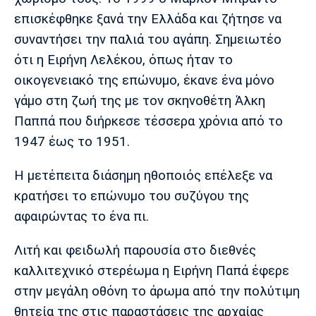
Λίβερπουλ
Μάντσεστερ
Γιουβέντους
επισκέφθηκε ξανά την Ελλάδα και ζήτησε να
Σίτι
συναντήσει την παλιά του αγάπη. Σημειωτέο
ότι η Ειρήνη Λελέκου, όπως ήταν το
οικογενειακό της επώνυμο, έκανε ένα μόνο
Ίντερ
Μίλαν
Μπάγερν
γάμο στη ζωή της με τον σκηνοθέτη Άλκη
Παππά που διήρκεσε τέσσερα χρόνια από το
1947 έως το 1951.
Μπορούσια
Παρί Σεν
Μαρσέιγ
Η μετέπειτα διάσημη ηθοποιός επέλεξε να
Ντόρτμουντ
Ζερμέν
κρατήσει το επώνυμο του συζύγου της
αφαιρώντας το ένα πι.
Λιτή και φειδωλή παρουσία στο διεθνές
Μονακό
Ερυθρός
Τότεναμ
Αστέρας
καλλιτεχνικό στερέωμα η Ειρήνη Παπά έφερε
στην μεγάλη οθόνη το άρωμα από την πολύτιμη
θητεία της στις παραστάσεις της αρχαίας