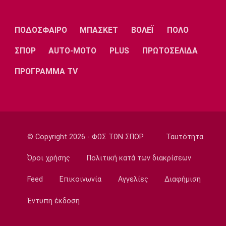
Ρεάλ Μαδρίτης: Ανανέωσε τον Βινίσιους ως
το 2032!
22:35
ΠΟΔΟΣΦΑΙΡΟ
ΜΠΑΣΚΕΤ
ΒΟΛΕΪ
ΠΟΛΟ
Ποδόσφαιρο - Διεθνή
ΣΠΟΡ
AUTO-MOTO
PLUS
ΠΡΩΤΟΣΕΛΙΔΑ
Επίσημα στη Ρεάλ Μαδρίτης ο Ντιομαντέ
22:20
ΠΡΟΓΡΑΜΜΑ TV
Super League 1
Ατρόμητος: Ήττα (2-1) από την ΑΕ Λεμεσού
στο τελευταίο φιλικό
22:05
© Copyright 2026 - ΦΩΣ ΤΩΝ ΣΠΟΡ
Ταυτότητα
Κολύμβηση
Κούβελος σε αδελφές Αλεξανδρή: «Μας
Όροι χρήσης
Πολιτική κατά των διακρίσεων
κάνατε υπερήφανους και ευτυχισμένους»
21:50
Feed
Επικοινωνία
Αγγελίες
Διαφήμιση
Super League 2
Έντυπη έκδοση
Ο Ζορζίνιο στον Πανσερραϊκό
21:35