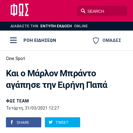
ΔΙΑΒΑΣΤΕ THN
ΕΝΤΥΠΗ ΕΚΔΟΣΗ
ONLINE
ΡΟΗ ΕΙΔΗΣΕΩΝ
ΟΜΑΔΕΣ
Ποδόσφαιρο
Cine Spot
ΠΟΔΟΣΦΑΙΡΟ
ΜΠΑΣΚΕΤ
Και ο Μάρλον Μπράντο
Super League 1
Μπάσκετ
ΒΟΛΕΪ
ΠΟΛΟ
ΣΠΟΡ
αγάπησε την Ειρήνη Παπά
Ολυμπιακός
ΑΕΚ
ΠΑΟΚ
Super League 2
Ελλάδα
Ολυμπιακοί Αγώνες
AUTO-MOTO
PLUS
ΦΩΣ TEAM
Γ Εθνική
Εθνική
Βόλεϊ
Τετάρτη, 31/03/2021 12:27
Ελλάδα
EuroLeague
Πόλο
Παναθηναϊκός
Ατρόμητος
Πανιώνιος
SHARE
TWEET
Champions League
ΝΒΑ
Τένις