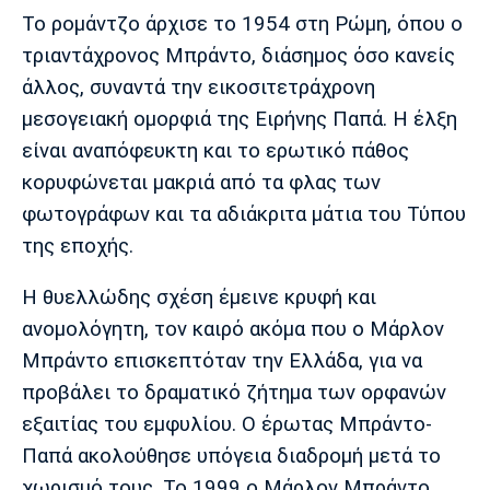
Μουσική
Στήλες
Το ρομάντζο άρχισε το 1954 στη Ρώμη, όπου ο
τριαντάχρονος Μπράντο, διάσημος όσο κανείς
Πολιτισμός
Τραγούδια
Πρόγραμμα TV
άλλος, συναντά την εικοσιτετράχρονη
Ιωνικός
Κηφισιά
Πανσερραϊκός
Cine Spot
μεσογειακή ομορφιά της Ειρήνης Παπά. Η έλξη
είναι αναπόφευκτη και το ερωτικό πάθος
Running
κορυφώνεται μακριά από τα φλας των
φωτογράφων και τα αδιάκριτα μάτια του Τύπου
Media
της εποχής.
Μπαρτσελόνα
Ρεάλ
Ατλέτικο
Μαδρίτης
Μαδρίτης
Παρασκήνιο
Η θυελλώδης σχέση έμεινε κρυφή και
ανομολόγητη, τον καιρό ακόμα που ο Μάρλον
Μπράντο επισκεπτόταν την Ελλάδα, για να
Μάντσεστερ
Τσέλσι
Άρσεναλ
Γιουνάιτεντ
προβάλει το δραματικό ζήτημα των ορφανών
εξαιτίας του εμφυλίου. Ο έρωτας Μπράντο-
Παπά ακολούθησε υπόγεια διαδρομή μετά το
χωρισμό τους. Το 1999 ο Μάρλον Μπράντο