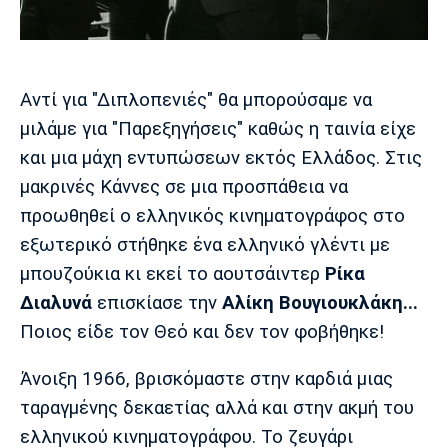
Μουσική
Στήλες
Πολιτισμός
Τραγούδια
Πρόγραμμα TV
Ιωνικός
Κηφισιά
Πανσερραϊκός
Αντί για "Διπλοπενιές" θα μπορούσαμε να
Cine Spot
μιλάμε για "Παρεξηγήσεις" καθώς η ταινία είχε
Running
και μια μάχη εντυπώσεων εκτός Ελλάδος. Στις
μακρινές Κάννες σε μια προσπάθεια να
Media
προωθηθεί ο ελληνικός κινηματογράφος στο
Μπαρτσελόνα
Ρεάλ
Ατλέτικο
Μαδρίτης
Μαδρίτης
εξωτερικό στήθηκε ένα ελληνικό γλέντι με
Παρασκήνιο
μπουζούκια κι εκεί το αουτσάιντερ
Ρίκα
Διαλυνά
επισκίασε την
Αλίκη Βουγιουκλάκη...
Ποιος είδε τον Θεό και δεν τον φοβήθηκε!
Μάντσεστερ
Τσέλσι
Άρσεναλ
Γιουνάιτεντ
Άνοιξη 1966, βρισκόμαστε στην καρδιά μιας
ταραγμένης δεκαετίας αλλά και στην ακμή του
ελληνικού κινηματογράφου. Το ζευγάρι