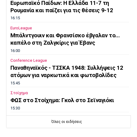
Ευρωπαϊκό Παίδων: Η Ελλάδα 11-7 τη
Ρουμανία και παίζει για τις θέσεις 9-12
16:15
EuroLeague
Μπάλντγουιν και Φρανσίσκο έβγαλαν το...
καπέλο στη Ζαλγκίρις για Έβανς
16:00
Conference League
Παναθηναϊκός - ΤΣΣΚΑ 1948: Συλλήψεις 12
ατόμων για ναρκωτικά και φωτοβολίδες
15:45
Στοίχημα
ΦΩΣ στο Στοίχημα: Γκολ στο Σεϊναγιόκι
15:30
Κολύμβηση
Όλες οι ειδήσεις
Ανοιχτή Θάλασσα: Εξαιρετική εμφάνιση και
έκτη θέση ο Κυνηγάκης