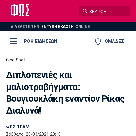
ΔΙΑΒΑΣΤΕ THN
ΕΝΤΥΠΗ ΕΚΔΟΣΗ
ONLINE
ΡΟΗ ΕΙΔΗΣΕΩΝ
ΟΜΑΔΕΣ
Ποδόσφαιρο
Cine Spot
ΠΟΔΟΣΦΑΙΡΟ
ΜΠΑΣΚΕΤ
Διπλοπενιές και
Super League 1
Μπάσκετ
ΒΟΛΕΪ
ΠΟΛΟ
ΣΠΟΡ
μαλιοτραβήγματα:
Ολυμπιακός
ΑΕΚ
ΠΑΟΚ
Super League 2
Ελλάδα
Ολυμπιακοί Αγώνες
Βουγιουκλάκη εναντίον Ρίκας
AUTO-MOTO
PLUS
Γ Εθνική
Εθνική
Βόλεϊ
Διαλυνά!
Ελλάδα
EuroLeague
Πόλο
Παναθηναϊκός
Ατρόμητος
Πανιώνιος
ΦΩΣ TEAM
Σάββατο, 20/03/2021 20:10
Champions League
ΝΒΑ
Τένις