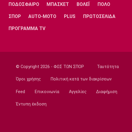
ΠΟΔΟΣΦΑΙΡΟ
ΜΠΑΣΚΕΤ
ΒΟΛΕΪ
ΠΟΛΟ
Στον Παναιτωλικό ο Μάρβελους Νακάμπα
13:40
ΣΠΟΡ
AUTO-MOTO
PLUS
ΠΡΩΤΟΣΕΛΙΔΑ
Μπάσκετ Ελλάδα
ΠΡΟΓΡΑΜΜΑ TV
Το Ελεγκτικό Συνέδριο ακύρωσε τον
διαγωνισμό για την ενεργειακή αναβάθμιση
του ΣΕΦ!
13:27
Ποδόσφαιρο - Διεθνή
© Copyright 2026 - ΦΩΣ ΤΩΝ ΣΠΟΡ
Ταυτότητα
Ίντερ: «Δένει» για πάντα τον Ντιμάρκο
13:20
Όροι χρήσης
Πολιτική κατά των διακρίσεων
Μπάσκετ
Feed
Επικοινωνία
Αγγελίες
Διαφήμιση
Στη Μπανταλόνα για ένα χρόνο ο Μπούγκι
Έλις
Έντυπη έκδοση
13:10
Μπάσκετ Ελλάδα
Επέστρεψε στην Καρδίτσα ο Οκόρο
13:00