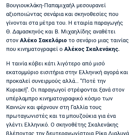
Λίβερπουλ
Μάντσεστερ
Γιουβέντους
Βουγιουκλάκη-Παπαμιχαήλ μεσουρανεί
Σίτι
αξιοποιώντας σενάρια και σκηνοθεσίες που
γίνονται στα μέτρα του. Η εταιρία παραγωγής
Θ. Δαμασκηνός και Β. Μιχαηλίδης αναθέτει
Ίντερ
Μίλαν
Μπάγερν
στον
Αλέκο Σακελάριο
το σενάριο μιας ταινίας
που κινηματογραφεί ο
Αλέκος Σκαλενάκης.
Η ταινία κόβει κάτι λιγότερο από μισό
εκατομμύριο εισιτήρια στην Ελληνική αγορά και
Μπορούσια
Παρί Σεν
Μαρσέιγ
Ντόρτμουντ
Ζερμέν
προκαλεί συνειρμούς αλλά... "Ποτέ την
Κυριακή". Οι παραγωγοί στρέφονται ξανά στον
υπέρλαμπρο κινηματογραφικό κόσμο των
Καννών και φέρνουν στη Γαλλία τους
Μονακό
Ερυθρός
Τότεναμ
Αστέρας
πρωταγωνιστές και τα μπουζούκια για ένα
γλέντι Ελληνικό. Ο σκηνοθέτης Σκαλενάκης
βλέποντας την δευτεραγωνίστρια Ρίκα Διαλυνά