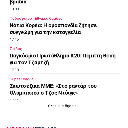
βραδιά
18:00
Ποδόσφαιρο - Εθνικές Ομάδες
Νότια Κορέα: Η ομοσπονδία ζήτησε
συγγνώμη για την καταγγελία
17:45
Στίβος
Παγκόσμιο Πρωτάθλημα Κ20: Πέμπτη θέση
για τον Τζαμτζή
17:30
Super League 1
Σκωτσέζικα ΜΜΕ: «Στο ραντάρ του
Ολυμπιακού ο Τζος Ντόιγκ»
17:14
Όλες οι ειδήσεις
Στίβος
Παγκόσμιο Πρωτάθλημα Κ20: Δεύτερο
πανελλήνιο ρεκόρ για την Μπακογιάννη