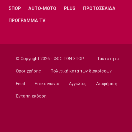
ΣΠΟΡ
AUTO-MOTO
PLUS
ΠΡΩΤΟΣΕΛΙΔΑ
Super League 1
Πήρε Νανού ο Ηρακλής
ΠΡΟΓΡΑΜΜΑ TV
14:40
Super League 1
Ολυμπιακός: Οι Αφρικανοί διατηρούν στο
προσκήνιο τον Σκίρι
14:30
© Copyright 2026 - ΦΩΣ ΤΩΝ ΣΠΟΡ
Ταυτότητα
Ποδόσφαιρο - Διεθνή
Ολοκληρώνει τη μεταγραφή του Ντιομαντέ
Όροι χρήσης
Πολιτική κατά των διακρίσεων
η Νότιγχαμ
Feed
Επικοινωνία
Αγγελίες
Διαφήμιση
14:20
Super League 1
Έντυπη έκδοση
Παναθηναϊκός: Σε φουλ ρυθμούς ο Λιβάι
14:10
Super League 1
«Παίρνει Ντίκμαν ο ΟΦΗ»