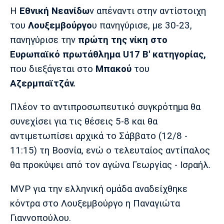
Μουσική
Στήλες
Η
Εθνική Νεανίδω
ν απέναντι στην αντίστοιχη
του
Λουξεμβούργο
υ πανηγύρισε, με 30-23,
Πολιτισμός
Τραγούδια
Πρόγραμμα TV
πανηγύρισε την
πρώτη της νίκη στο
Ιωνικός
Κηφισιά
Πανσερραϊκός
Cine Spot
Ευρωπαϊκό πρωτάθλημα U17 Β' κατηγορίας,
που διεξάγεται στο
Μπακού
του
Running
Αζερμπαϊτζάν.
Media
Πλέον το αντιπροσωπευτικό συγκρότημα θα
Μπαρτσελόνα
Ρεάλ
Ατλέτικο
Μαδρίτης
Μαδρίτης
συνεχίσει για τις θέσεις 5-8 και θα
Παρασκήνιο
αντιμετωπίσει αρχικά το Σάββατο (12/8 -
11:15) τη Βοσνία, ενώ ο τελευταίος αντίπαλος
θα προκύψει από τον αγώνα Γεωργίας - Ισραήλ.
Μάντσεστερ
Τσέλσι
Άρσεναλ
Γιουνάιτεντ
MVP για την ελληνική ομάδα αναδείχθηκε
κόντρα στο Λουξεμβούργο η Παναγιώτα
Γιαννοπούλου.