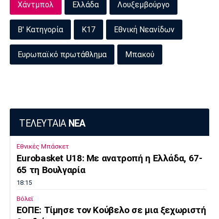
Χάντμπολ
Ελλάδα
Λουξεμβούργο
B' Κατηγορία
K17
Εθνική Νεανίδων
Ευρωπαϊκό πρωτάθλημα
Μπακού
ΤΕΛΕΥΤΑΙΑ
ΝΕΑ
Εθνικές Μπάσκετ
Eurobasket U18: Με ανατροπή η Ελλάδα, 67-
65 τη Βουλγαρία
18:15
Βόλεϊ
ΕΟΠΕ: Τίμησε τον Κούβελο σε μια ξεχωριστή