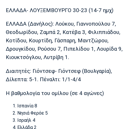
Λίβερπουλ
Μάντσεστερ
Γιουβέντους
Σίτι
ΕΛΛΑΔΑ- ΛΟΥΞΕΜΒΟΥΡΓΟ 30-23 (14-7 ημχ)
ΕΛΛΑΔΑ (Δανήλος): Λούκου, Γιαννοπούλου 7,
Θεοδωρίδου, Ζαμπά 2, Κατέβα 3, Φιλιππιάδου,
Ίντερ
Μίλαν
Μπάγερν
Κοτίδου, Κουρτίδη, Γάσπαρη, Μαντζώρου,
Δρουγκίδου, Ρούσου 7, Πιπελίδου 1, Λουρίδα 9,
Κιουκτσόγλου, Λυτρίβη 1.
Μπορούσια
Παρί Σεν
Μαρσέιγ
Διαιτητές: Γιόντσεφ- Γιόντσεφ (Βουλγαρία),
Ντόρτμουντ
Ζερμέν
Δίλεπτα: 5-1. Πέναλτι: 1/1-4/4
Η βαθμολογία του ομίλου (σε 4 αγώνες)
Μονακό
Ερυθρός
Τότεναμ
Ισπανία 8
Αστέρας
Νησιά Φερόε 5
Ισραήλ 4
Ελλάδα 2