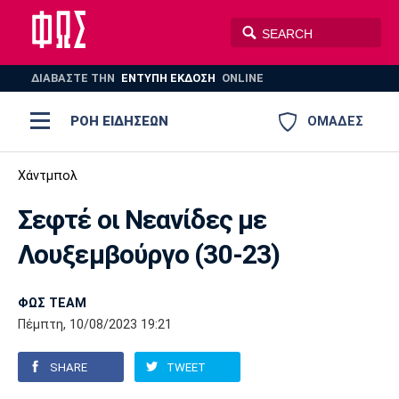
ΔΙΑΒΑΣΤΕ THN
ΕΝΤΥΠΗ ΕΚΔΟΣΗ
ONLINE
ΡΟΗ ΕΙΔΗΣΕΩΝ
ΟΜΑΔΕΣ
Ποδόσφαιρο
Χάντμπολ
ΠΟΔΟΣΦΑΙΡΟ
ΜΠΑΣΚΕΤ
Σεφτέ οι Νεανίδες με
Super League 1
Μπάσκετ
ΒΟΛΕΪ
ΠΟΛΟ
ΣΠΟΡ
Λουξεμβούργο (30-23)
Ολυμπιακός
ΑΕΚ
ΠΑΟΚ
Super League 2
Ελλάδα
Ολυμπιακοί Αγώνες
AUTO-MOTO
PLUS
ΦΩΣ TEAM
Γ Εθνική
Εθνική
Βόλεϊ
Πέμπτη, 10/08/2023 19:21
Ελλάδα
EuroLeague
Πόλο
Παναθηναϊκός
Ατρόμητος
Πανιώνιος
SHARE
TWEET
Champions League
ΝΒΑ
Τένις