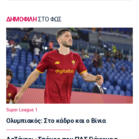
23:50
Μπάσκετ Ελλάδα
ΔΗΜΟΦΙΛΗ
ΣΤΟ ΦΩΣ
Επίσημα στον Άρη ο Άνταμ Μοκόκα
23:35
Europa League
Μπρούνο: «Δουλέψαμε καλά στην άμυνα»
23:32
Ποδόσφαιρο - Διεθνή
Κακή εβδομάδα για τη βαθμολογία της UEFA
23:23
Γ Εθνική
Αστέρας Βάρης: Νέες προσθήκες στο
ρόστερ
Super League 1
23:20
Ολυμπιακός: Στο κάδρο και ο Βίνια
Conference League
Conference League: Τρομερό διπλό η Τρόμσο