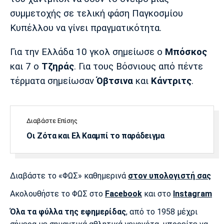
Λίβερπουλ
Μάντσεστερ
Γιουβέντους
συμμετοχής σε τελική φάση Παγκοσμίου
Σίτι
Κυπέλλου να γίνει πραγματικότητα.
Για την Ελλάδα 10 γκολ σημείωσε ο
Μπόσκος
Ίντερ
Μίλαν
Μπάγερν
και 7 ο
Τζηράς
. Για τους Βόσνιους από πέντε
τέρματα σημείωσαν
Όβτσινα
και
Κάντριτς
.
Μπορούσια
Παρί Σεν
Μαρσέιγ
Διαβάστε Επίσης
Ντόρτμουντ
Ζερμέν
Οι Ζότα και Ελ Κααμπί το παράδειγμα
Διαβάστε το «ΦΩΣ» καθημερινά
στον υπολογιστή σας
Μονακό
Ερυθρός
Τότεναμ
Αστέρας
Ακολουθήστε το ΦΩΣ στο
Facebook
και στο
Instagram
Όλα τα φύλλα της εφημερίδας
, από το 1958 μέχρι