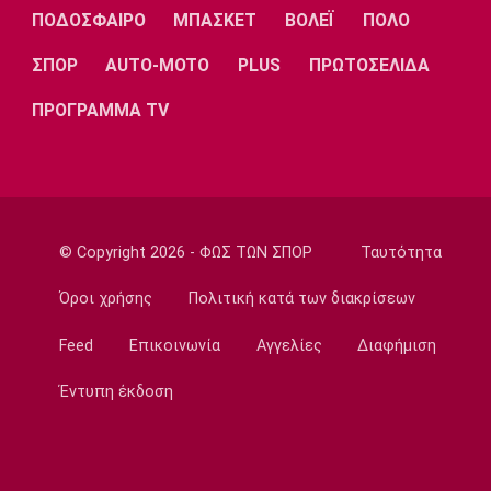
Ποδόσφαιρο - Διεθνή
ΠΟΔΟΣΦΑΙΡΟ
ΜΠΑΣΚΕΤ
ΒΟΛΕΪ
ΠΟΛΟ
Επίσημα στη Ρεάλ Μαδρίτης ο Ντιομαντέ
ΣΠΟΡ
AUTO-MOTO
PLUS
ΠΡΩΤΟΣΕΛΙΔΑ
22:20
Super League 1
ΠΡΟΓΡΑΜΜΑ TV
Ατρόμητος: Ήττα (2-1) από την ΑΕ Λεμεσού
στο τελευταίο φιλικό
22:05
Κολύμβηση
Κούβελος σε αδελφές Αλεξανδρή: «Μας
© Copyright 2026 - ΦΩΣ ΤΩΝ ΣΠΟΡ
Ταυτότητα
κάνατε υπερήφανους και ευτυχισμένους»
Όροι χρήσης
Πολιτική κατά των διακρίσεων
21:50
Super League 2
Feed
Επικοινωνία
Αγγελίες
Διαφήμιση
Ο Ζορζίνιο στον Πανσερραϊκό
Έντυπη έκδοση
21:35
Ποδόσφαιρο - Εθνικές Ομάδες
Ουρουγουάη: Ο Φορλάν νέος προπονητής της
εθνικής