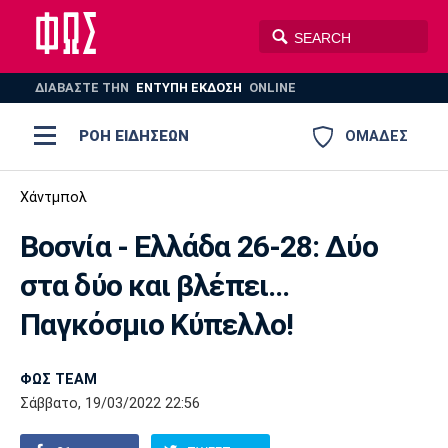
ΔΙΑΒΑΣΤΕ THN
ΕΝΤΥΠΗ ΕΚΔΟΣΗ
ONLINE
ΡΟΗ ΕΙΔΗΣΕΩΝ
ΟΜΑΔΕΣ
Ποδόσφαιρο
Χάντμπολ
ΠΟΔΟΣΦΑΙΡΟ
ΜΠΑΣΚΕΤ
Βοσνία - Ελλάδα 26-28: Δύο
Super League 1
Μπάσκετ
ΒΟΛΕΪ
ΠΟΛΟ
ΣΠΟΡ
στα δύο και βλέπει...
Ολυμπιακός
ΑΕΚ
ΠΑΟΚ
Super League 2
Ελλάδα
Ολυμπιακοί Αγώνες
Παγκόσμιο Κύπελλο!
AUTO-MOTO
PLUS
Γ Εθνική
Εθνική
Βόλεϊ
ΦΩΣ TEAM
Ελλάδα
EuroLeague
Πόλο
Παναθηναϊκός
Ατρόμητος
Πανιώνιος
Σάββατο, 19/03/2022 22:56
Champions League
ΝΒΑ
Τένις