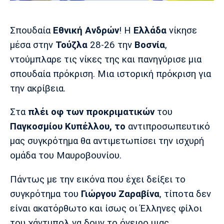
Μουσική
Στήλες
Πολιτισμός
Τραγούδια
Πρόγραμμα TV
Σπουδαία
Εθνική Ανδρών
! Η
Ελλάδα
νίκησε
Ιωνικός
Κηφισιά
Πανσερραϊκός
μέσα στην
Τούζλα
28-26 την
Βοσνία
,
Cine Spot
ντούμπλαρε τις νίκες της και πανηγύρισε μια
σπουδαία πρόκριση. Μια ιστορική πρόκριση για
Running
την ακρίβεια.
Media
Στα
πλέι οφ των προκριματικών
του
Μπαρτσελόνα
Ρεάλ
Ατλέτικο
Μαδρίτης
Μαδρίτης
Παρασκήνιο
Παγκοσμίου Κυπέλλου, το
αντιπροσωπευτικό
μας συγκρότημα θα αντιμετωπίσει την ισχυρή
ομάδα του Μαυροβουνίου.
Μάντσεστερ
Τσέλσι
Άρσεναλ
Γιουνάιτεντ
Πάντως με την εικόνα που έχει δείξει το
συγκρότημα του
Γιώργου Ζαραβίνα
, τίποτα δεν
είναι ακατόρθωτο και ίσως οι Έλληνες φίλοι
του χάντμπολ να δουν το όνειρο μιας