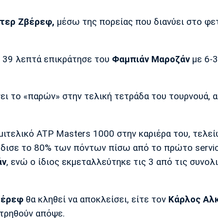
τερ Ζβέρεφ,
μέσω της πορείας που διανύει στο φε
ι 39 λεπτά επικράτησε του
Φαμπιάν Μαροζάν
με 6-3
ι το «παρών» στην τελική τετράδα του τουρνουά, 
μιτελικό ATP Masters 1000 στην καριέρα του, τελε
έρδισε το 80% των πόντων πίσω από το πρώτο servi
άν
, ενώ ο ίδιος εκμεταλλεύτηκε τις 3 από τις συνολ
βέρεφ
θα κληθεί να αποκλείσει, είτε τον
Κάρλος Αλ
ετρηθούν απόψε.