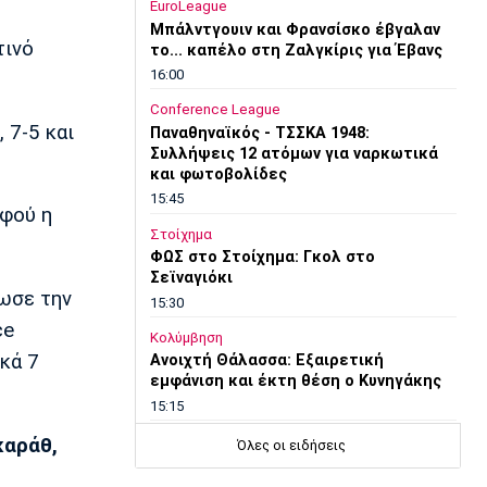
EuroLeague
Μπάλντγουιν και Φρανσίσκο έβγαλαν
τινό
το... καπέλο στη Ζαλγκίρις για Έβανς
16:00
Conference League
, 7-5 και
Παναθηναϊκός - ΤΣΣΚΑ 1948:
Συλλήψεις 12 ατόμων για ναρκωτικά
και φωτοβολίδες
15:45
αφού η
Στοίχημα
ΦΩΣ στο Στοίχημα: Γκολ στο
Σεϊναγιόκι
ίωσε την
15:30
ce
Κολύμβηση
ικά 7
Ανοιχτή Θάλασσα: Εξαιρετική
εμφάνιση και έκτη θέση ο Κυνηγάκης
15:15
Μπάσκετ Ελλάδα
καράθ,
Όλες οι ειδήσεις
Γιατί ο Ολυμπιακός δεν ανησυχεί από
την απόφαση του Ελεγκτικού