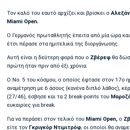
Τον καλό του εαυτό αρχίζει και βρίσκει ο
Αλεξάν
Miami Open.
Ο Γερμανός πρωταθλητής έπειτα από μία ώρα κα
έτσι πέρασε στα ημιτελικά της διοργάνωσης.
Αυτή είναι η δεύτερη φορά που ο
Ζβέρεφ
θα δώσε
πρώτη ήταν πριν από έξι χρόνια.
Ο Νο. 5 του κόσμου, ο οποίος έφτασε στον 17ο η
αναμέτρηση με 6 άσους (κανένα διπλό λάθος), κ
(27/46), έσβησε και τα 2 break-points του
Μαροζ
ευκαιρίες για break.
Για να περάσει στον τελικό του
Miami Open,
o
Ζ
είτε τον
Γκριγκόρ Ντιμιτρόφ
, οι οποίοι θα αναμ