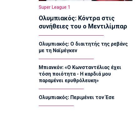
αναβάθμιση του ΣΕΦ!
Super League 1
13:27
Ολυμπιακός: Κόντρα στις
Ποδόσφαιρο - Διεθνή
συνήθειες του ο Μεντιλίμπαρ
Ίντερ: «Δένει» για πάντα τον Ντιμάρκο
13:20
Ολυμπιακός: Ο διαιτητής της ρεβάνς
Μπάσκετ
με τη Ναϊμέγκεν
Στη Μπανταλόνα για ένα χρόνο ο
Μπούγκι Έλις
13:10
Μπιανκόν: «Ο Κωνσταντέλιας έχει
τόση ποιότητα - Η καρδιά μου
Μπάσκετ Ελλάδα
παραμένει ερυθρόλευκη»
Επέστρεψε στην Καρδίτσα ο Οκόρο
13:00
Ολυμπιακός: Περιμένει τον Έσε
Βόλεϊ Ευρώπη
Oι ευχές της ΕΟΕ στις Εθνικές Ομάδες
βόλεϊ
12:50
Εθνικές Μπάσκετ
Ευρωμπάσκετ U16: Πρεμιέρα με την