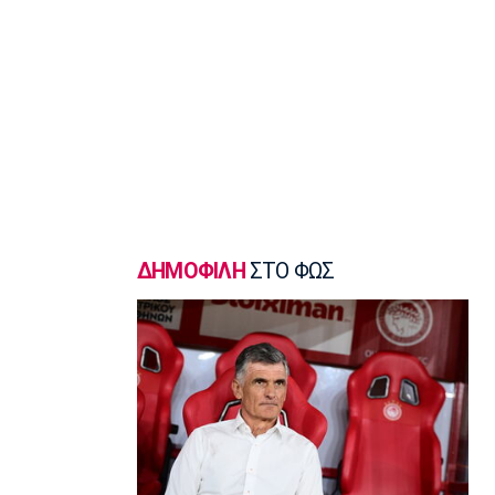
EuroLeague
Τάις: «Ενθουσιασμένος που πάω στη
Μακάμπι»
14:10
Μπάσκετ Ελλάδα
Ολυμπιακός: Προετοιμάζεται
πυρετωδώς ο Ντόρσεϊ (vid)
14:00
Επικαιρότητα
Συνελήφθη στη Γερμανία 31χρονος με
Ευρωπαϊκό ένταλμα για τρεις
ΔΗΜΟΦΙΛΗ
ΣΤΟ ΦΩΣ
ανθρωποκτονίες στην Ελλάδα
13:50
Super League 1
Στον Παναιτωλικό ο Μάρβελους
Νακάμπα
13:40
Μπάσκετ Ελλάδα
Το Ελεγκτικό Συνέδριο ακύρωσε τον
διαγωνισμό για την ενεργειακή