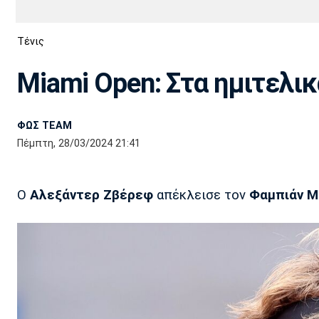
Διεθνή
EuroCup
Τένις
Euro
Basket League
Απόλλων
Άρης
ΟΦΗ
Παναχαϊκή
Εθνικές Ομάδες
Α2 Μπάσκετ
Σμύρνης
Miami Open: Στα ημιτελικ
Κύπελλο
FIBA World Cup 2023
Διαιτησία
ΦΩΣ TEAM
Ποδόσφαιρο Γυναικών
Ιωνικός
Κηφισιά
Πανσερραϊκός
Πέμπτη, 28/03/2024 21:41
Ο
Αλεξάντερ Ζβέρεφ
απέκλεισε τον
Φαμπιάν Μ