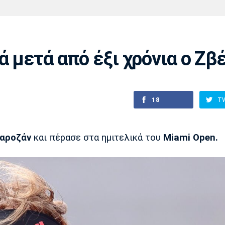
Χάντμπολ
Ηρακλής
Βόλος
Μπορούσια
Παρί Σεν
Ντόρτμουντ
Ζερμέν
ά μετά από έξι χρόνια ο Ζ
Πόρτο
Μπενφίκα
18
T
αροζάν
και πέρασε στα ημιτελικά του
Miami Open.