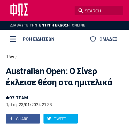
ΔΙΑΒΑΣΤΕ THN
ΕΝΤΥΠΗ ΕΚΔΟΣΗ
ONLINE
ΡΟΗ ΕΙΔΗΣΕΩΝ
ΟΜΑΔΕΣ
Ποδόσφαιρο
Τένις
ΠΟΔΟΣΦΑΙΡΟ
ΜΠΑΣΚΕΤ
Australian Open: Ο Σίνερ
Super League 1
Μπάσκετ
ΒΟΛΕΪ
ΠΟΛΟ
ΣΠΟΡ
έκλεισε θέση στα ημιτελικά
Ολυμπιακός
ΑΕΚ
ΠΑΟΚ
Super League 2
Ελλάδα
Ολυμπιακοί Αγώνες
AUTO-MOTO
PLUS
ΦΩΣ TEAM
Γ Εθνική
Εθνική
Βόλεϊ
Τρίτη, 23/01/2024 21:38
Ελλάδα
EuroLeague
Πόλο
Παναθηναϊκός
Ατρόμητος
Πανιώνιος
SHARE
TWEET
Champions League
ΝΒΑ
Τένις