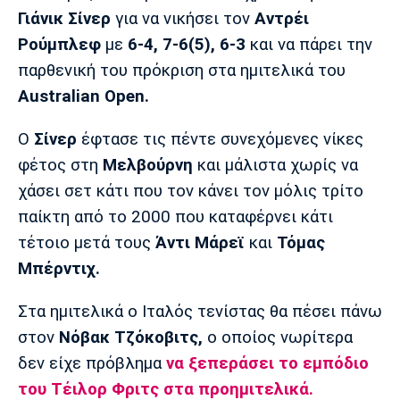
Μουσική
Στήλες
Γιάνικ Σίνερ
για να νικήσει τον
Αντρέι
Ρούμπλεφ
με
6-4, 7-6(5), 6-3
και να πάρει την
Πολιτισμός
Τραγούδια
Πρόγραμμα TV
παρθενική του πρόκριση στα ημιτελικά του
Ιωνικός
Κηφισιά
Πανσερραϊκός
Cine Spot
Αustralian Open.
Running
O
Σίνερ
έφτασε τις πέντε συνεχόμενες νίκες
φέτος στη
Μελβούρνη
και μάλιστα χωρίς να
Media
χάσει σετ κάτι που τον κάνει τον μόλις τρίτο
Μπαρτσελόνα
Ρεάλ
Ατλέτικο
Μαδρίτης
Μαδρίτης
παίκτη από το 2000 που καταφέρνει κάτι
Παρασκήνιο
τέτοιο μετά τους
Άντι Μάρεϊ
και
Τόμας
Μπέρντιχ.
Μάντσεστερ
Τσέλσι
Άρσεναλ
Στα ημιτελικά ο Ιταλός τενίστας θα πέσει πάνω
Γιουνάιτεντ
στον
Νόβακ Τζόκοβιτς,
ο οποίος νωρίτερα
δεν είχε πρόβλημα
να ξεπεράσει το εμπόδιο
του Τέιλορ Φριτς στα προημιτελικά.