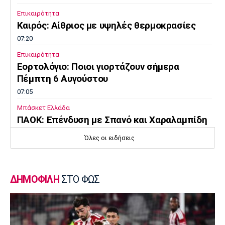
Επικαιρότητα
Καιρός: Αίθριος με υψηλές θερμοκρασίες
07:20
Επικαιρότητα
Εορτολόγιο: Ποιοι γιορτάζουν σήμερα
Πέμπτη 6 Αυγούστου
07:05
Μπάσκετ Ελλάδα
ΠΑΟΚ: Επένδυση με Σπανό και Χαραλαμπίδη
00:10
Όλες οι ειδήσεις
Γ Εθνική
Ιωνικός: «Πακέτο» μεταγραφών στη Νίκαια
23:55
ΔΗΜΟΦΙΛΗ
ΣΤΟ ΦΩΣ
Ποδόσφαιρο - Διεθνή
FIFA: Οι Φιλιππίνες στηρίζουν Ινφαντίνο
23:35