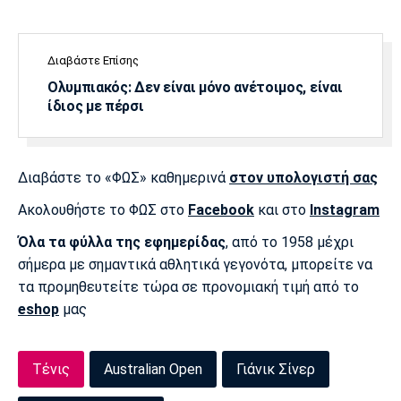
Λίβερπουλ
Μάντσεστερ
Γιουβέντους
Σίτι
Διαβάστε Επίσης
Ολυμπιακός: Δεν είναι μόνο ανέτοιμος, είναι
ίδιος με πέρσι
Ίντερ
Μίλαν
Μπάγερν
Διαβάστε το «ΦΩΣ» καθημερινά
στον υπολογιστή σας
Ακολουθήστε το ΦΩΣ στο
Facebook
και στο
Instagram
Μπορούσια
Παρί Σεν
Μαρσέιγ
Ντόρτμουντ
Ζερμέν
Όλα τα φύλλα της εφημερίδας
, από το 1958 μέχρι
σήμερα με σημαντικά αθλητικά γεγονότα, μπορείτε να
τα προμηθευτείτε τώρα σε προνομιακή τιμή από το
eshop
μας
Μονακό
Ερυθρός
Τότεναμ
Αστέρας
Τένις
Australian Open
Γιάνικ Σίνερ