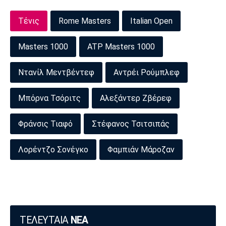
Τένις
Rome Masters
Italian Open
Masters 1000
ATP Masters 1000
Ντανίλ Μεντβέντεφ
Αντρέι Ρούμπλεφ
Μπόρνα Τσόριτς
Αλεξάντερ Ζβέρεφ
Φράνσις Τιαφό
Στέφανος Τσιτσιπάς
Λορέντζο Σονέγκο
Φαμπιάν Μάροζαν
ΤΕΛΕΥΤΑΙΑ
ΝΕΑ