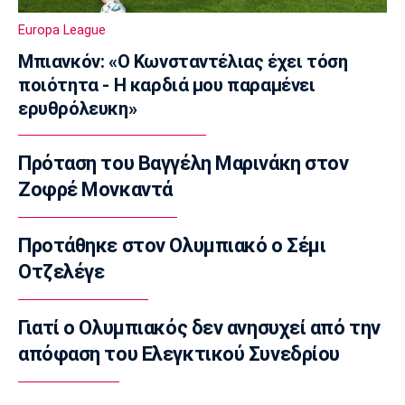
Πυραυλική επίθεση της Ρωσίας στο γήπεδο
Europa League
της Τσερνομόρετς
22:58
Μπιανκόν: «Ο Κωνσταντέλιας έχει τόση
ποιότητα - Η καρδιά μου παραμένει
EuroLeague
ερυθρόλευκη»
Ενδιαφέρον της Μάλαγα για Μπόλομποϊ
22:52
Πρόταση του Βαγγέλη Μαρινάκη στον
Στίβος
Παγκόσμιο Κ20: Πανελλήνιο ρεκόρ η
Ζοφρέ Μονκαντά
Μπακογιάννη, στον τελικό της σφυροβολίας
η Τσερνόβα
Προτάθηκε στον Ολυμπιακό ο Σέμι
22:49
Οτζελέγε
Super League 1
Αστέρας Τρίπολης: Εύκολη νίκη με 2-0 επί
του Πύργου
Γιατί ο Ολυμπιακός δεν ανησυχεί από την
22:47
απόφαση του Ελεγκτικού Συνεδρίου
Βόλεϊ
Δεύτερη σερί ήττά για την Εθνική Γυναικών