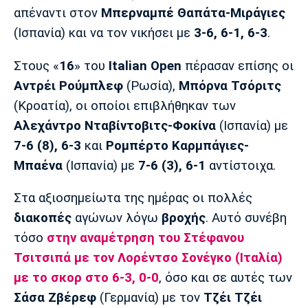
Λίβερπουλ
Μάντσεστερ
Γιουβέντους
απέναντι στον
Μπερναμπέ Θαπάτα-Μιράγιες
Σίτι
(Ισπανία) και να τον νικήσει με
3-6, 6-1, 6-3
.
Στους «
16
» του
Italian
Open
πέρασαν επίσης οι
Αντρέι
Ρούμπλεφ
(Ρωσία),
Μπόρνα
Τσόριτς
Ίντερ
Μίλαν
Μπάγερν
(Κροατία), οι οποίοι επιβλήθηκαν των
Αλεχάντρο Νταβίντοβιτς-Φοκίνα
(Ισπανία) με
7-6 (8), 6-3
και
Ρομπέρτο Καρμπάγιες-
Μπαένα
(Ισπανία) με
7-6 (3), 6-1
αντίστοιχα.
Μπορούσια
Παρί Σεν
Μαρσέιγ
Ντόρτμουντ
Ζερμέν
Στα αξιοσημείωτα της ημέρας οι πολλές
διακοπές
αγώνων λόγω
βροχής
. Αυτό συνέβη
τόσο
στην αναμέτρηση του
Στέφανου
Μονακό
Ερυθρός
Τότεναμ
Τσιτσιπά
με τον
Λορέντσο
Σονέγκο
(Ιταλία)
Αστέρας
με το σκορ στο
6-3, 0-0
, όσο και σε αυτές των
Σάσα
Ζβέρεφ
(Γερμανία) με τον
Τζέι Τζέι