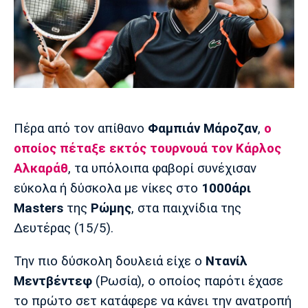
Μουσική
Στήλες
Πολιτισμός
Τραγούδια
Πρόγραμμα TV
Ιωνικός
Κηφισιά
Πανσερραϊκός
Cine Spot
Running
Πέρα από τον απίθανο
Φαμπιάν
Μάροζαν
,
ο
Media
οποίος πέταξε εκτός τουρνουά τον
Κάρλος
Μπαρτσελόνα
Ρεάλ
Ατλέτικο
Μαδρίτης
Μαδρίτης
Αλκαράθ
, τα υπόλοιπα φαβορί συνέχισαν
Παρασκήνιο
εύκολα ή δύσκολα με νίκες στο
1000άρι
Masters
της
Ρώμης
, στα παιχνίδια της
Δευτέρας (15/5).
Μάντσεστερ
Τσέλσι
Άρσεναλ
Γιουνάιτεντ
Την πιο δύσκολη δουλειά είχε ο
Ντανίλ
Μεντβέντεφ
(Ρωσία), ο οποίος παρότι έχασε
το πρώτο σετ κατάφερε να κάνει την ανατροπή