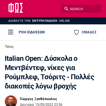
ΔΙΑΒΑΣΤΕ THN
ΕΝΤΥΠΗ ΕΚΔΟΣΗ
ONLINE
ΡΟΗ ΕΙΔΗΣΕΩΝ
ΟΜΑΔΕΣ
Ποδόσφαιρο
Τένις
ΠΟΔΟΣΦΑΙΡΟ
ΜΠΑΣΚΕΤ
Italian Open: Δύσκολα ο
Super League 1
Μπάσκετ
ΒΟΛΕΪ
ΠΟΛΟ
ΣΠΟΡ
Μεντβέντεφ, νίκες για
Ολυμπιακός
ΑΕΚ
ΠΑΟΚ
Super League 2
Ελλάδα
Ολυμπιακοί Αγώνες
Ρούμπλεφ, Τσόριτς - Πολλές
AUTO-MOTO
PLUS
Γ Εθνική
Εθνική
Βόλεϊ
διακοπές λόγω βροχής
Ελλάδα
EuroLeague
Πόλο
Παναθηναϊκός
Ατρόμητος
Πανιώνιος
Γιώργος Ξανθόπουλος
Δευτέρα, 15/05/2023 23:36
Champions League
ΝΒΑ
Τένις