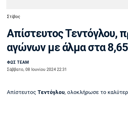
Διεθνή
EuroCup
Στίβος
Euro
Basket League
Απόλλων
Άρης
ΟΦΗ
Παναχαϊκή
Εθνικές Ομάδες
Α2 Μπάσκετ
Σμύρνης
Απίστευτος Τεντόγλου, π
Κύπελλο
FIBA World Cup 2023
Διαιτησία
αγώνων με άλμα στα 8,65μ
Ποδόσφαιρο Γυναικών
Ιωνικός
Κηφισιά
Πανσερραϊκός
ΦΩΣ TEAM
Σάββατο, 08 Ιουνίου 2024 22:31
Απίστευτος
Τεντόγλου
, ολοκλήρωσε το καλύτερ