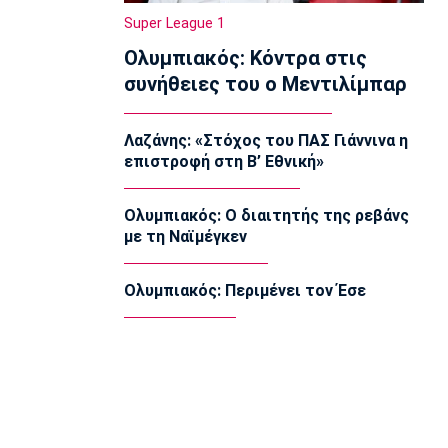
Μπιανκόν: «Ο Κωνσταντέλιας έχει
Super League 1
τόση ποιότητα - Η καρδιά μου
Ολυμπιακός: Κόντρα στις
παραμένει ερυθρόλευκη»
07:30
συνήθειες του ο Μεντιλίμπαρ
Τηλεόραση
Τηλεόραση: Οι αθλητικές μεταδόσεις
Λαζάνης: «Στόχος του ΠΑΣ Γιάννινα η
της Παρασκευής (7/8)
επιστροφή στη Β’ Εθνική»
07:20
Επικαιρότητα
Ολυμπιακός: Ο διαιτητής της ρεβάνς
Καιρός: Αίθριος με αραιές νεφώσεις
με τη Ναϊμέγκεν
07:10
Επικαιρότητα
Ολυμπιακός: Περιμένει τον Έσε
Εορτολόγιο: Ποιοι γιορτάζουν σήμερα
Παρασκευή 7 Αυγούστου
07:00
Europa League
Europa League: Παρέλαση της ΤΣΣΚΑ
Σόφιας στο Μπατούμι
00:04