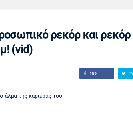
Χάντμπολ
Ηρακλής
Βόλος
Μπορούσια
Παρί Σεν
Ντόρτμουντ
Ζερμέν
ροσωπικό ρεκόρ και ρεκόρ
! (vid)
Πόρτο
Μπενφίκα
159
T
ο άλμα της καριέρας του!