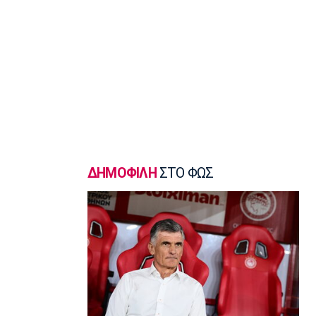
Europa League
Δεν σταματάει να σκοράρει ο
Παυλίδης (vid)
08:10
EuroLeague
Επιστρέφει στη Ζαλγκίρις ο Κίναν
Έβανς
08:00
Ποδόσφαιρο - Διεθνή
Ατζέντης Ρόντρι: «Ενημερώσαμε την
ΔΗΜΟΦΙΛΗ
ΣΤΟ ΦΩΣ
Ρεάλ ότι απόφασή του είναι να
ενταχθεί στη Μπαρτσελόνα»
07:50
Super League 1
«Η Λέφσκι Σόφιας απέρριψε πρόταση
του Ολυμπιακού για τον Ακράμ
Μπουράς»
07:40
Europa League