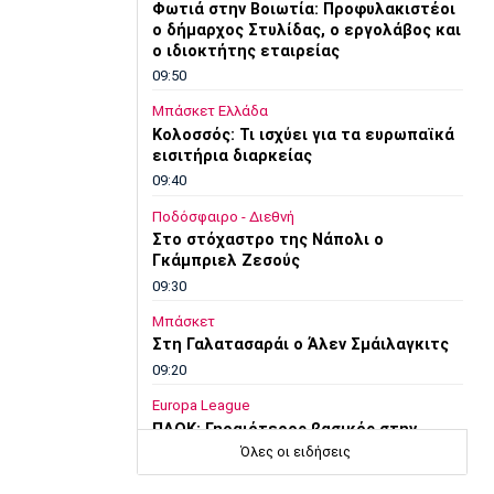
Φωτιά στην Βοιωτία: Προφυλακιστέοι
ο δήμαρχος Στυλίδας, ο εργολάβος και
ο ιδιοκτήτης εταιρείας
09:50
Μπάσκετ Ελλάδα
Κολοσσός: Τι ισχύει για τα ευρωπαϊκά
εισιτήρια διαρκείας
09:40
Ποδόσφαιρο - Διεθνή
Στο στόχαστρο της Νάπολι ο
Γκάμπριελ Ζεσούς
09:30
Μπάσκετ
Στη Γαλατασαράι ο Άλεν Σμάιλαγκιτς
09:20
Europa League
ΠΑΟΚ: Γηραιότερος βασικός στην
ιστορία του ο Τάισον
Όλες οι ειδήσεις
09:10