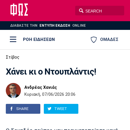
ΔΙΑΒΑΣΤΕ THN
ΕΝΤΥΠΗ ΕΚΔΟΣΗ
ONLINE
ΡΟΗ ΕΙΔΗΣΕΩΝ
ΟΜΑΔΕΣ
Ποδόσφαιρο
Στίβος
ΠΟΔΟΣΦΑΙΡΟ
ΜΠΑΣΚΕΤ
Χάνει κι ο Ντουπλάντις!
Super League 1
Μπάσκετ
ΒΟΛΕΪ
ΠΟΛΟ
ΣΠΟΡ
Ολυμπιακός
ΑΕΚ
ΠΑΟΚ
Super League 2
Ελλάδα
Ολυμπιακοί Αγώνες
Ανδρέας Χανιάς
Κυριακή, 07/06/2026 20:06
AUTO-MOTO
PLUS
Γ Εθνική
Εθνική
Βόλεϊ
SHARE
TWEET
Ελλάδα
EuroLeague
Πόλο
Παναθηναϊκός
Ατρόμητος
Πανιώνιος
Champions League
ΝΒΑ
Τένις