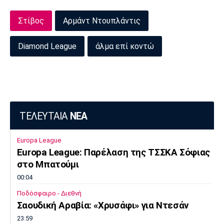
Πόρτο
Μπενφίκα
Στίβος
Αρμάντ Ντουπλάντις
Diamond League
άλμα επί κοντώ
ΤΕΛΕΥΤΑΙΑ
ΝΕΑ
Europa League
Europa League: Παρέλαση της ΤΣΣΚΑ Σόφιας
στο Μπατούμι
00:04
Ποδόσφαιρο - Διεθνή
Σαουδική Αραβία: «Χρυσάφι» για Ντεσάν
23:59