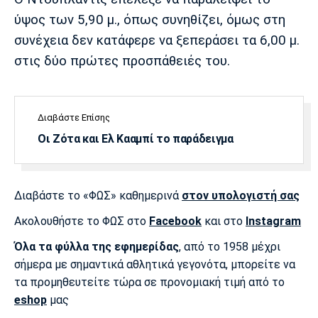
Λίβερπουλ
Μάντσεστερ
Γιουβέντους
Σίτι
ύψος των 5,90 μ., όπως συνηθίζει, όμως στη
συνέχεια δεν κατάφερε να ξεπεράσει τα 6,00 μ.
στις δύο πρώτες προσπάθειές του.
Ίντερ
Μίλαν
Μπάγερν
Διαβάστε Επίσης
Οι Ζότα και Ελ Κααμπί το παράδειγμα
Μπορούσια
Παρί Σεν
Μαρσέιγ
Ντόρτμουντ
Ζερμέν
Διαβάστε το «ΦΩΣ» καθημερινά
στον υπολογιστή σας
Ακολουθήστε το ΦΩΣ στο
Facebook
και στο
Instagram
Όλα τα φύλλα της εφημερίδας
, από το 1958 μέχρι
Μονακό
Ερυθρός
Τότεναμ
σήμερα με σημαντικά αθλητικά γεγονότα, μπορείτε να
Αστέρας
τα προμηθευτείτε τώρα σε προνομιακή τιμή από το
eshop
μας