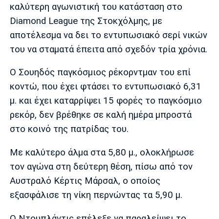
Μουσική
Στήλες
καλύτερη αγωνιστική του κατάσταση στο
Diamond League της Στοκχόλμης, με
Πολιτισμός
Τραγούδια
Πρόγραμμα TV
αποτέλεσμα να δει το εντυπωσιακό σερί νικών
Ιωνικός
Κηφισιά
Πανσερραϊκός
του να σταματά έπειτα από σχεδόν τρία χρόνια.
Cine Spot
Ο Σουηδός παγκόσμιος ρέκορντμαν του επί
Running
κοντώ, που έχει φτάσει το εντυπωσιακό 6,31
Media
μ. και έχει καταρρίψει 15 φορές το παγκόσμιο
Μπαρτσελόνα
Ρεάλ
Ατλέτικο
ρεκόρ, δεν βρέθηκε σε καλή ημέρα μπροστά
Μαδρίτης
Μαδρίτης
Παρασκήνιο
στο κοινό της πατρίδας του.
Με καλύτερο άλμα στα 5,80 μ., ολοκλήρωσε
τον αγώνα στη δεύτερη θέση, πίσω από τον
Μάντσεστερ
Τσέλσι
Άρσεναλ
Γιουνάιτεντ
Αυστραλό Κέρτις Μάρσαλ, ο οποίος
εξασφάλισε τη νίκη περνώντας τα 5,90 μ.
Ο Ντουπλάντις επέλεξε να παραλείψει το