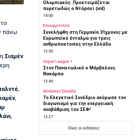
Ολυμπιακός: Προετοιμάζεται
πυρετωδώς ο Ντόρσεϊ (vid)
14:00
στο
Επικαιρότητα
όν πάνω
Συνελήφθη στη Γερμανία 31χρονος με
Ευρωπαϊκό ένταλμα για τρεις
ανθρωποκτονίες στην Ελλάδα
13:50
τη
Σιαμέν
Super League 1
τερη
Στον Παναιτωλικό ο Μάρβελους
Νακάμπα
13:40
παλντέ
,
Μπάσκετ Ελλάδα
ιαμέν
,
Το Ελεγκτικό Συνέδριο ακύρωσε τον
διαγωνισμό για την ενεργειακή
αμ
αναβάθμιση του ΣΕΦ!
λάνι
,
13:27
Ποδόσφαιρο - Διεθνή
Όλες οι ειδήσεις
Ίντερ: «Δένει» για πάντα τον Ντιμάρκο