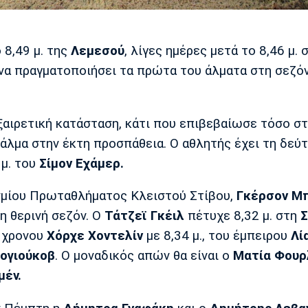
 8,49 μ. της
Λεμεσού
, λίγες ημέρες μετά το 8,46 μ. 
κή να πραγματοποιήσει τα πρώτα του άλματα στη σεζ
εξαιρετική κατάσταση, κάτι που επιβεβαίωσε τόσο σ
 άλμα στην έκτη προσπάθεια. Ο αθλητής έχει τη δεύ
 μ. του
Σίμον Εχάμερ.
οσμίου Πρωταθλήματος Κλειστού Στίβου,
Γκέρσον Μ
τη θερινή σεζόν. Ο
Τάτζεϊ Γκέιλ
πέτυχε 8,32 μ. στη
Σ
19χρονου
Χόρχε Χοντελίν
με 8,34 μ., του έμπειρου
Λί
ογιούκοβ
. Ο μοναδικός απών θα είναι ο
Ματία Φουρ
μέν.