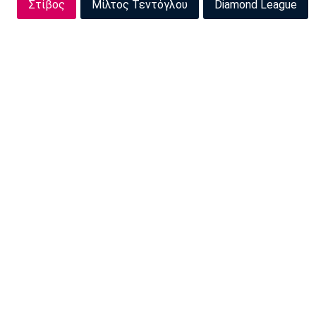
Στίβος
Μίλτος Τεντόγλου
Diamond League