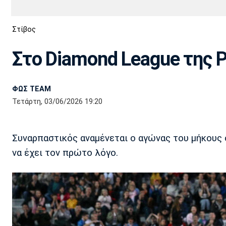
Διεθνή
EuroCup
Στίβος
Euro
Basket League
Απόλλων
Άρης
ΟΦΗ
Παναχαϊκή
Εθνικές Ομάδες
Α2 Μπάσκετ
Σμύρνης
Στο Diamond League της 
Κύπελλο
FIBA World Cup 2023
Διαιτησία
ΦΩΣ TEAM
Ποδόσφαιρο Γυναικών
Ιωνικός
Κηφισιά
Πανσερραϊκός
Τετάρτη, 03/06/2026 19:20
Συναρπαστικός αναμένεται ο αγώνας του μήκους
να έχει τον πρώτο λόγο.