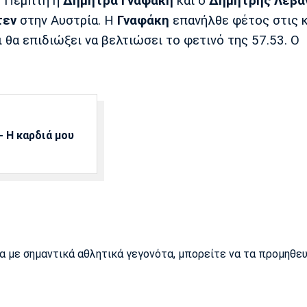
ν Πέμπτη η
Δήμητρα Γναφάκη
και ο
Δημήτρης Λεβα
τεν
στην Αυστρία. Η
Γναφάκη
επανήλθε φέτος στις 
 θα επιδιώξει να βελτιώσει το φετινό της 57.53. Ο
 Η καρδιά μου
ρα με σημαντικά αθλητικά γεγονότα, μπορείτε να τα προμηθε