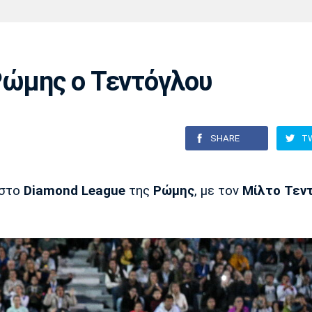
Χάντμπολ
Ηρακλής
Βόλος
Μπορούσια
Παρί Σεν
Ντόρτμουντ
Ζερμέν
Ρώμης ο Τεντόγλου
Πόρτο
Μπενφίκα
SHARE
T
 στο
Diamond League
της
Ρώμης
, με τον
Μίλτο Τεν