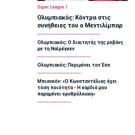
11:50
Super League 1
Εθνικές Μπάσκετ
Ολυμπιακός: Κόντρα στις
Ευρωμπάσκετ Κορασίδων U16:
συνήθειες του ο Μεντιλίμπαρ
Πρεμιέρα απόψε για την Ελλάδα
απέναντι στην Ιρλανδία
11:40
Ολυμπιακός: Ο διαιτητής της ρεβάνς
με τη Ναϊμέγκεν
NBA
«Μη εγγυημένο το συμβόλαιο του Λόνι
Γουόκερ στους Νάγκετς»
Ολυμπιακός: Περιμένει τον Έσε
11:30
Europa League
Μπιανκόν: «Ο Κωνσταντέλιας έχει
ΠΑΟΚ: «Δεν πήραμε αυτό που αξίζαμε
τόση ποιότητα - Η καρδιά μου
- Η ιστορία δεν έχει τελειώσει»
παραμένει ερυθρόλευκη»
11:15
Ποδόσφαιρο - Διεθνή
«Πάει για βασικός ο Ιωαννίδης μετά το
επεισόδιο Μπόρζες - Σουάρες»
11:02