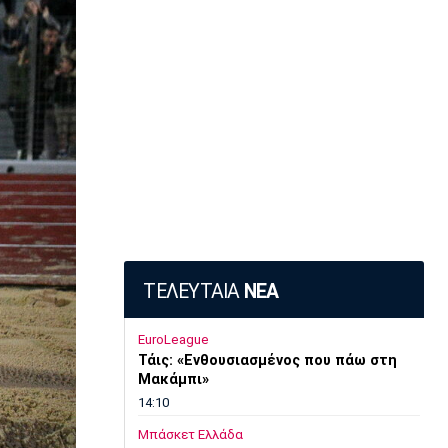
ΤΕΛΕΥΤΑΙΑ
ΝΕΑ
EuroLeague
Τάις: «Ενθουσιασμένος που πάω στη
Μακάμπι»
14:10
Μπάσκετ Ελλάδα