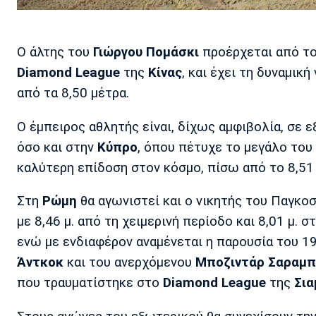
Ο άλτης του
Γιώργου Πομάσκι
προέρχεται από το
Diamond League
της
Κίνας
, και έχει τη δυναμι
από τα 8,50 μέτρα.
Ο έμπειρος αθλητής είναι, δίχως αμφιβολία, σε 
όσο και στην
Κύπρο
, όπου πέτυχε το μεγάλο του
καλύτερη επίδοση στον κόσμο, πίσω από το 8,51
Στη
Ρώμη
θα αγωνιστεί και ο νικητής του Παγκ
με 8,46 μ. από τη χειμερινή περίοδο και 8,01 μ. σ
ενώ με ενδιαφέρον αναμένεται η παρουσία του 
Άντκοκ
και του ανερχόμενου
Μποζιντάρ Σαραμπ
που τραυματίστηκε στο
Diamond League
της
Σια