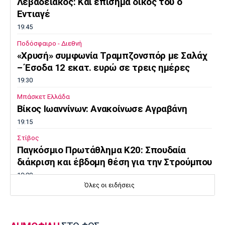
Λεβαδειακός: Και επίσημα δικός του ο
Εντιαγέ
19:45
Ποδόσφαιρο - Διεθνή
«Χρυσή» συμφωνία Τραμπζονσπόρ με Σαλάχ
– Έσοδα 12 εκατ. ευρώ σε τρεις ημέρες
19:30
Μπάσκετ Ελλάδα
Βίκος Ιωαννίνων: Ανακοίνωσε Αγραβάνη
19:15
Στίβος
Παγκόσμιο Πρωτάθλημα Κ20: Σπουδαία
διάκριση και έβδομη θέση για την Στρούμπου
19:00
Όλες οι ειδήσεις
Πόλο
Παγκόσμιο Παίδων: Η Ελλάδα εύκολα 14-5
την Τουρκία