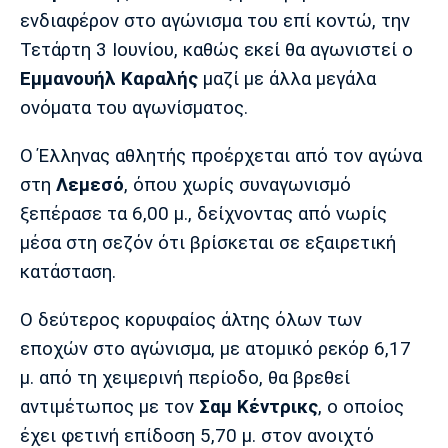
Μουσική
Στήλες
ενδιαφέρον στο αγώνισμα του επί κοντώ, την
Τετάρτη 3 Ιουνίου, καθώς εκεί θα αγωνιστεί ο
Πολιτισμός
Τραγούδια
Πρόγραμμα TV
Εμμανουήλ Καραλής
μαζί με άλλα μεγάλα
Ιωνικός
Κηφισιά
Πανσερραϊκός
Cine Spot
ονόματα του αγωνίσματος.
Running
Ο Έλληνας αθλητής προέρχεται από τον αγώνα
στη
Λεμεσό
, όπου χωρίς συναγωνισμό
Media
ξεπέρασε τα 6,00 μ., δείχνοντας από νωρίς
Μπαρτσελόνα
Ρεάλ
Ατλέτικο
Μαδρίτης
Μαδρίτης
μέσα στη σεζόν ότι βρίσκεται σε εξαιρετική
Παρασκήνιο
κατάσταση.
Ο δεύτερος κορυφαίος άλτης όλων των
Μάντσεστερ
Τσέλσι
Άρσεναλ
εποχών στο αγώνισμα, με ατομικό ρεκόρ 6,17
Γιουνάιτεντ
μ. από τη χειμερινή περίοδο, θα βρεθεί
αντιμέτωπος με τον
Σαμ Κέντρικς
, ο οποίος
έχει φετινή επίδοση 5,70 μ. στον ανοιχτό