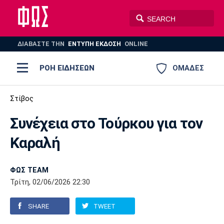
ΔΙΑΒΑΣΤΕ THN
ΕΝΤΥΠΗ ΕΚΔΟΣΗ
ONLINE
ΡΟΗ ΕΙΔΗΣΕΩΝ
ΟΜΑΔΕΣ
Ποδόσφαιρο
Στίβος
ΠΟΔΟΣΦΑΙΡΟ
ΜΠΑΣΚΕΤ
Συνέχεια στο Τούρκου για τον
Super League 1
Μπάσκετ
ΒΟΛΕΪ
ΠΟΛΟ
ΣΠΟΡ
Καραλή
Ολυμπιακός
ΑΕΚ
ΠΑΟΚ
Super League 2
Ελλάδα
Ολυμπιακοί Αγώνες
AUTO-MOTO
PLUS
ΦΩΣ TEAM
Γ Εθνική
Εθνική
Βόλεϊ
Τρίτη, 02/06/2026 22:30
Ελλάδα
EuroLeague
Πόλο
Παναθηναϊκός
Ατρόμητος
Πανιώνιος
SHARE
TWEET
Champions League
ΝΒΑ
Τένις