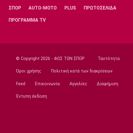
τώρα ήταν η κατάλληλη στιγμή με την
ΣΠΟΡ
AUTO-MOTO
PLUS
ΠΡΩΤΟΣΕΛΙΔΑ
Άλμπα»
ΠΡΟΓΡΑΜΜΑ TV
16:30
Μπάσκετ Ελλάδα
Κορογώνας: «Φιλοδοξία της Kalamata Basket
να πρωταγωνιστήσει»
16:15
© Copyright 2026 - ΦΩΣ ΤΩΝ ΣΠΟΡ
Ταυτότητα
Ποδόσφαιρο - Διεθνή
Απεβίωσε ο πατέρας του Μέσι
Όροι χρήσης
Πολιτική κατά των διακρίσεων
16:00
Feed
Επικοινωνία
Αγγελίες
Διαφήμιση
Ποδόσφαιρο - Διεθνή
Χαλ: Βασικός ο Τζολάκης
Έντυπη έκδοση
15:45
Ποδόσφαιρο - Διεθνή
Κι επίσημα στην Άρσεναλ ο Μπρούνο
Γκιμαράες
15:30