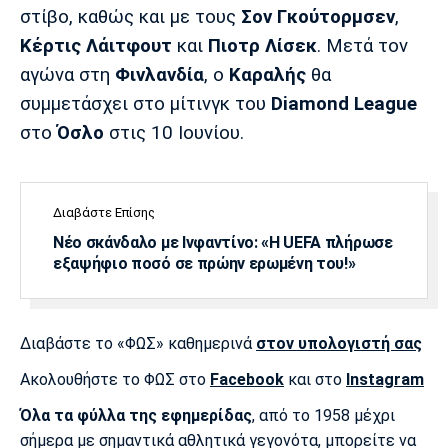
Λίβερπουλ
Μάντσεστερ
Γιουβέντους
στίβο, καθώς και με τους
Σον Γκούτορμσεν
,
Σίτι
Κέρτις Λάιτφουτ
και
Πιοτρ Λίσεκ
. Μετά τον
αγώνα στη
Φινλανδία
, ο
Καραλής
θα
συμμετάσχει στο μίτινγκ του
Diamond League
Ίντερ
Μίλαν
Μπάγερν
στο
Όσλο
στις 10 Ιουνίου.
Διαβάστε Επίσης
Νέο σκάνδαλο με Ινφαντίνο: «Η UEFA πλήρωσε
Μπορούσια
Παρί Σεν
Μαρσέιγ
Ντόρτμουντ
Ζερμέν
εξαψήφιο ποσό σε πρώην ερωμένη του!»
Διαβάστε το «ΦΩΣ» καθημερινά
στον υπολογιστή σας
Μονακό
Ερυθρός
Τότεναμ
Αστέρας
Ακολουθήστε το ΦΩΣ στο
Facebook
και στο
Instagram
Όλα τα φύλλα της εφημερίδας
, από το 1958 μέχρι
σήμερα με σημαντικά αθλητικά γεγονότα, μπορείτε να