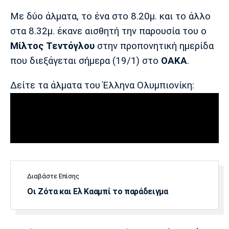
Μουσική
Στήλες
Με δύο άλματα, το ένα στο 8.20μ. και το άλλο
Πολιτισμός
Τραγούδια
Πρόγραμμα TV
στα 8.32μ. έκανε αισθητή την παρουσία του ο
Ιωνικός
Κηφισιά
Πανσερραϊκός
Μίλτος
Τεντόγλου
στην προπονητική ημερίδα
Cine Spot
που διεξάγεται σήμερα (19/1) στο
ΟΑΚΑ
.
Running
Δείτε τα άλματα του Έλληνα Ολυμπιονίκη:
Media
Μπαρτσελόνα
Ρεάλ
Ατλέτικο
Μαδρίτης
Μαδρίτης
Παρασκήνιο
Μάντσεστερ
Τσέλσι
Άρσεναλ
Διαβάστε Επίσης
Γιουνάιτεντ
Οι Ζότα και Ελ Κααμπί το παράδειγμα