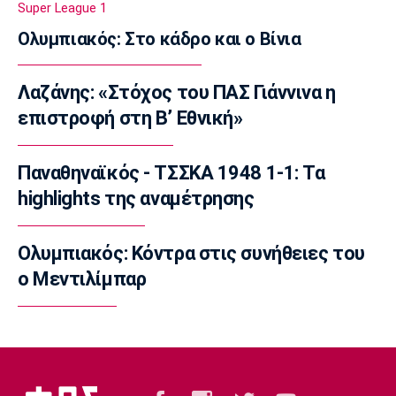
Super League 1
23:20
Ολυμπιακός: Στο κάδρο και ο Βίνια
Conference League
Conference League: Τρομερό διπλό η Τρόμσο
Λαζάνης: «Στόχος του ΠΑΣ Γιάννινα η
στο Κλουζ
επιστροφή στη Β’ Εθνική»
23:16
Γ Εθνική
«Πακέτο» στον Απόλλωνα Σμύρνης
Παναθηναϊκός - ΤΣΣΚΑ 1948 1-1: Τα
23:05
highlights της αναμέτρησης
Super League 1
Λεβαδειακός - Παναιτωλικός 1-0: Φιλική νίκη
Ολυμπιακός: Κόντρα στις συνήθειες του
οι Βοιωτοί επί των «καναρινιών»
ο Μεντιλίμπαρ
22:50
Europa League
ΠΑΟΚ-Άντερλεχτ 0-1: Πλήρωσε ακριβά ένα
λάθος (hls)
22:44