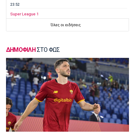
23:52
Super League 1
Επιστρέφει αύριο στη Θεσσαλονίκη ο
Όλες οι ειδήσεις
Ηρακλής
23:50
Μπάσκετ Ελλάδα
ΔΗΜΟΦΙΛΗ
ΣΤΟ ΦΩΣ
Επίσημα στον Άρη ο Άνταμ Μοκόκα
23:35
Europa League
Μπρούνο: «Δουλέψαμε καλά στην άμυνα»
23:32
Ποδόσφαιρο - Διεθνή
Κακή εβδομάδα για τη βαθμολογία της UEFA
23:23
Γ Εθνική
Αστέρας Βάρης: Νέες προσθήκες στο
ρόστερ