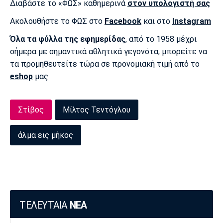
Διαβάστε το «ΦΩΣ» καθημερινά
στον υπολογιστή σας
Λίβερπουλ
Μάντσεστερ
Γιουβέντους
Σίτι
Ακολουθήστε το ΦΩΣ στο
Facebook
και στο
Instagram
Όλα τα φύλλα της εφημερίδας
, από το 1958 μέχρι
σήμερα με σημαντικά αθλητικά γεγονότα, μπορείτε να
Ίντερ
Μίλαν
Μπάγερν
τα προμηθευτείτε τώρα σε προνομιακή τιμή από το
eshop
μας
Στίβος
Μίλτος Τεντόγλου
Μπορούσια
Παρί Σεν
Μαρσέιγ
Ντόρτμουντ
Ζερμέν
άλμα εις μήκος
Μονακό
Ερυθρός
Τότεναμ
Αστέρας
ΤΕΛΕΥΤΑΙΑ
ΝΕΑ