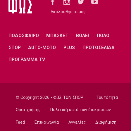
Ποδόσφαιρο - Διεθνή
Ρεάλ Μαδρίτης: Ανανέωσε τον Βινίσιους ως
Ακολουθήστε μας
το 2032!
22:35
Ποδόσφαιρο - Διεθνή
ΠΟΔΟΣΦΑΙΡΟ
ΜΠΑΣΚΕΤ
ΒΟΛΕΪ
ΠΟΛΟ
Επίσημα στη Ρεάλ Μαδρίτης ο Ντιομαντέ
ΣΠΟΡ
AUTO-MOTO
PLUS
ΠΡΩΤΟΣΕΛΙΔΑ
22:20
Super League 1
ΠΡΟΓΡΑΜΜΑ TV
Ατρόμητος: Ήττα (2-1) από την ΑΕ Λεμεσού
στο τελευταίο φιλικό
22:05
Κολύμβηση
Κούβελος σε αδελφές Αλεξανδρή: «Μας
© Copyright 2026 - ΦΩΣ ΤΩΝ ΣΠΟΡ
Ταυτότητα
κάνατε υπερήφανους και ευτυχισμένους»
Όροι χρήσης
Πολιτική κατά των διακρίσεων
21:50
Super League 2
Feed
Επικοινωνία
Αγγελίες
Διαφήμιση
Ο Ζορζίνιο στον Πανσερραϊκό