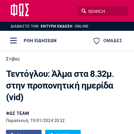
ΔΙΑΒΑΣΤΕ THN
ΕΝΤΥΠΗ ΕΚΔΟΣΗ
ONLINE
ΡΟΗ ΕΙΔΗΣΕΩΝ
ΟΜΑΔΕΣ
Ποδόσφαιρο
Στίβος
ΠΟΔΟΣΦΑΙΡΟ
ΜΠΑΣΚΕΤ
Τεντόγλου: Άλμα στα 8.32μ.
Super League 1
Μπάσκετ
ΒΟΛΕΪ
ΠΟΛΟ
ΣΠΟΡ
στην προπονητική ημερίδα
Ολυμπιακός
ΑΕΚ
ΠΑΟΚ
Super League 2
Ελλάδα
Ολυμπιακοί Αγώνες
(vid)
AUTO-MOTO
PLUS
Γ Εθνική
Εθνική
Βόλεϊ
ΦΩΣ TEAM
Ελλάδα
EuroLeague
Πόλο
Παναθηναϊκός
Ατρόμητος
Πανιώνιος
Παρασκευή, 19/01/2024 20:32
Champions League
ΝΒΑ
Τένις