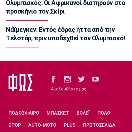
Ολυμπιακός: Οι Αφρικανοί διατηρούν στο
10:05
προσκήνιο τον Σκίρι
NBA
Καβαλίερς: Πιθανή η ανταλλαγή του Σρέντερ
Νάϊμεγκεν: Εντός έδρας ήττα από την
09:50
Tελστάρ, πριν υποδεχθεί τον Ολυμπιακό!
Super League 1
Κηφισιά: Ισόπαλο 2-2 το φιλικό με τον
ΑΠΟΕΛ
09:35
Τηλεόραση
Τηλεόραση: Οι αθλητικές μεταδόσεις της
Κυριακής (9/8)
Ακολουθήστε μας
09:20
Στίβος
Παγκόσμιο Πρωτάθλημα Κ20: Πέμπτος ο
ΠΟΔΟΣΦΑΙΡΟ
ΜΠΑΣΚΕΤ
ΒΟΛΕΪ
ΠΟΛΟ
Αλιβιζάτος, ένατος ο Κουλούρης
09:05
ΣΠΟΡ
AUTO-MOTO
PLUS
ΠΡΩΤΟΣΕΛΙΔΑ