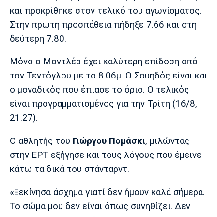
Μουσική
Στήλες
και προκρίθηκε στον τελικό του αγωνίσματος.
Στην πρώτη προσπάθεια πήδηξε 7.66 και στη
Πολιτισμός
Τραγούδια
Πρόγραμμα TV
δεύτερη 7.80.
Ιωνικός
Κηφισιά
Πανσερραϊκός
Cine Spot
Μόνο ο Μοντλέρ έχει καλύτερη επίδοση από
Running
τον Τεντόγλου με το 8.06μ. Ο Σουηδός είναι και
ο μοναδικός που έπιασε το όριο. Ο τελικός
Media
είναι προγραμματισμένος για την Τρίτη (16/8,
Μπαρτσελόνα
Ρεάλ
Ατλέτικο
Μαδρίτης
Μαδρίτης
21.27).
Παρασκήνιο
Ο αθλητής του
Γιώργου Πομάσκι
, μιλώντας
στην ΕΡΤ εξήγησε και τους λόγους που έμεινε
Μάντσεστερ
Τσέλσι
Άρσεναλ
κάτω τα δικά του στάνταρντ.
Γιουνάιτεντ
«Ξεκίνησα άσχημα γιατί δεν ήμουν καλά σήμερα.
Το σώμα μου δεν είναι όπως συνηθίζει. Δεν