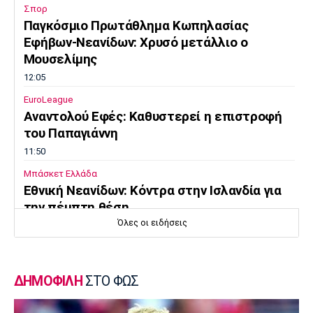
Σπορ
Παγκόσμιο Πρωτάθλημα Κωπηλασίας
Εφήβων-Νεανίδων: Χρυσό μετάλλιο ο
Μουσελίμης
12:05
EuroLeague
Αναντολού Εφές: Καθυστερεί η επιστροφή
του Παπαγιάννη
11:50
Μπάσκετ Ελλάδα
Εθνική Νεανίδων: Κόντρα στην Ισλανδία για
την πέμπτη θέση
Όλες οι ειδήσεις
11:35
Ποδόσφαιρο - Διεθνή
FIFA: Προειδοποιεί για προσπάθεια
ΔΗΜΟΦΙΛΗ
ΣΤΟ ΦΩΣ
υπονόμευσης του Ινφαντίνο
11:20