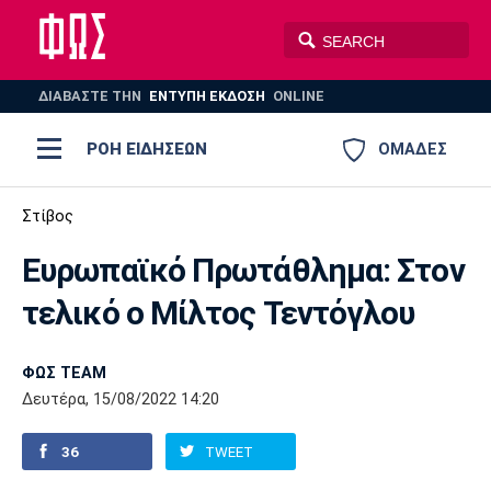
ΔΙΑΒΑΣΤΕ THN
ΕΝΤΥΠΗ ΕΚΔΟΣΗ
ONLINE
ΡΟΗ ΕΙΔΗΣΕΩΝ
ΟΜΑΔΕΣ
Ποδόσφαιρο
Στίβος
ΠΟΔΟΣΦΑΙΡΟ
ΜΠΑΣΚΕΤ
Ευρωπαϊκό Πρωτάθλημα: Στον
Super League 1
Μπάσκετ
ΒΟΛΕΪ
ΠΟΛΟ
ΣΠΟΡ
τελικό ο Μίλτος Τεντόγλου
Ολυμπιακός
ΑΕΚ
ΠΑΟΚ
Super League 2
Ελλάδα
Ολυμπιακοί Αγώνες
AUTO-MOTO
PLUS
ΦΩΣ TEAM
Γ Εθνική
Εθνική
Βόλεϊ
Δευτέρα, 15/08/2022 14:20
Ελλάδα
EuroLeague
Πόλο
Παναθηναϊκός
Ατρόμητος
Πανιώνιος
36
TWEET
Champions League
ΝΒΑ
Τένις