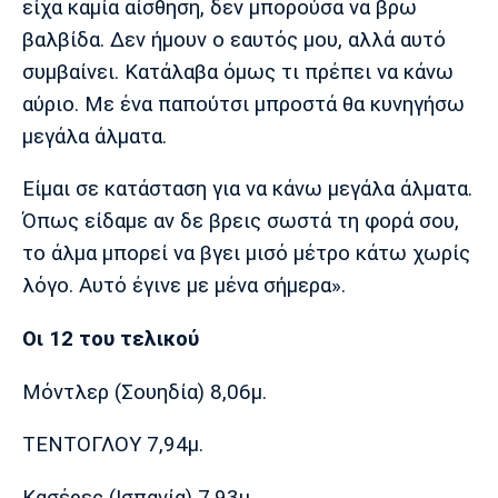
είχα καμία αίσθηση, δεν μπορούσα να βρω
Λίβερπουλ
Μάντσεστερ
Γιουβέντους
Σίτι
βαλβίδα. Δεν ήμουν ο εαυτός μου, αλλά αυτό
συμβαίνει. Κατάλαβα όμως τι πρέπει να κάνω
αύριο. Με ένα παπούτσι μπροστά θα κυνηγήσω
μεγάλα άλματα.
Ίντερ
Μίλαν
Μπάγερν
Είμαι σε κατάσταση για να κάνω μεγάλα άλματα.
Όπως είδαμε αν δε βρεις σωστά τη φορά σου,
το άλμα μπορεί να βγει μισό μέτρο κάτω χωρίς
Μπορούσια
Παρί Σεν
Μαρσέιγ
λόγο. Αυτό έγινε με μένα σήμερα».
Ντόρτμουντ
Ζερμέν
Οι 12 του τελικού
Μόντλερ (Σουηδία) 8,06μ.
Μονακό
Ερυθρός
Τότεναμ
Αστέρας
ΤΕΝΤΟΓΛΟΥ 7,94μ.
Κασέρες (Ισπανία) 7,93μ.