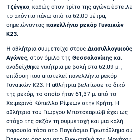
Μουσική
Στήλες
Τζένγκο
, καθώς στον τρίτο της αγώνα έστειλε
το ακόντιο πάνω από τα 62,00 μέτρα,
Πολιτισμός
Τραγούδια
Πρόγραμμα TV
σημειώνοντας
πανελλήνιο ρεκόρ Γυναικών
Ιωνικός
Κηφισιά
Πανσερραϊκός
Cine Spot
Κ23.
Running
Η αθλήτρια συμμετείχε στους
Διασυλλογικούς
Αγώνες
, στον όμιλο της
Θεσσαλονίκης
και
Media
αναδείχθηκε νικήτρια με βολή στα 62,09 μ. ,
Μπαρτσελόνα
Ρεάλ
Ατλέτικο
Μαδρίτης
Μαδρίτης
επίδοση που αποτελεί πανελλήνιο ρεκόρ
Παρασκήνιο
Γυναικών Κ23. Η αθλήτρια βελτίωσε το δικό
της ρεκόρ, το οποίο ήταν 61,37 μ. από το
Χειμερινό Κύπελλο Ρίψεων στην Κρήτη. Η
Μάντσεστερ
Τσέλσι
Άρσεναλ
Γιουνάιτεντ
αθλήτρια του Γιώργου Μποτσκαριώβ έχει ως
στόχο της σεζόν τη συμμετοχή και μια καλή
παρουσία τόσο στο Παγκόσμιο Πρωτάθλημα ου
Όρεγκον, όσο και στο Ευρωπαϊκό του Μονάχου.