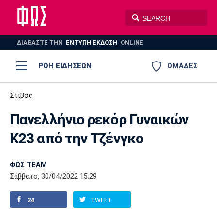
ΔΙΑΒΑΣΤΕ THN
ΕΝΤΥΠΗ ΕΚΔΟΣΗ
ONLINE
ΡΟΗ ΕΙΔΗΣΕΩΝ
ΟΜΑΔΕΣ
Ποδόσφαιρο
Στίβος
ΠΟΔΟΣΦΑΙΡΟ
ΜΠΑΣΚΕΤ
Πανελλήνιο ρεκόρ Γυναικών
Super League 1
Μπάσκετ
ΒΟΛΕΪ
ΠΟΛΟ
ΣΠΟΡ
Κ23 από την Τζένγκο
Ολυμπιακός
ΑΕΚ
ΠΑΟΚ
Super League 2
Ελλάδα
Ολυμπιακοί Αγώνες
AUTO-MOTO
PLUS
ΦΩΣ TEAM
Γ Εθνική
Εθνική
Βόλεϊ
Σάββατο, 30/04/2022 15:29
Ελλάδα
EuroLeague
Πόλο
Παναθηναϊκός
Ατρόμητος
Πανιώνιος
24
TWEET
Champions League
ΝΒΑ
Τένις