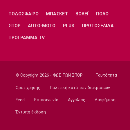
22:35
Ποδόσφαιρο - Διεθνή
ΠΟΔΟΣΦΑΙΡΟ
ΜΠΑΣΚΕΤ
ΒΟΛΕΪ
ΠΟΛΟ
Επίσημα στη Ρεάλ Μαδρίτης ο Ντιομαντέ
ΣΠΟΡ
AUTO-MOTO
PLUS
ΠΡΩΤΟΣΕΛΙΔΑ
22:20
Super League 1
ΠΡΟΓΡΑΜΜΑ TV
Ατρόμητος: Ήττα (2-1) από την ΑΕ Λεμεσού
στο τελευταίο φιλικό
22:05
Κολύμβηση
Κούβελος σε αδελφές Αλεξανδρή: «Μας
© Copyright 2026 - ΦΩΣ ΤΩΝ ΣΠΟΡ
Ταυτότητα
κάνατε υπερήφανους και ευτυχισμένους»
Όροι χρήσης
Πολιτική κατά των διακρίσεων
21:50
Super League 2
Feed
Επικοινωνία
Αγγελίες
Διαφήμιση
Ο Ζορζίνιο στον Πανσερραϊκό
Έντυπη έκδοση
21:35
Ποδόσφαιρο - Εθνικές Ομάδες
Ουρουγουάη: Ο Φορλάν νέος προπονητής της