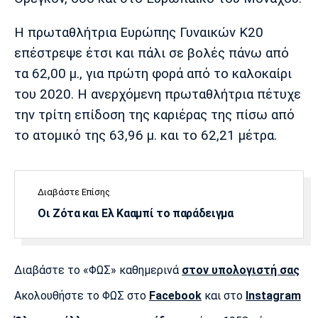
Λίβερπουλ
Μάντσεστερ
Γιουβέντους
Σίτι
Η πρωταθλήτρια Ευρώπης Γυναικών Κ20
επέστρεψε έτσι και πάλι σε βολές πάνω από
τα 62,00 μ., για πρώτη φορά από το καλοκαίρι
Ίντερ
Μίλαν
Μπάγερν
του 2020. Η ανερχόμενη πρωταθλήτρια πέτυχε
την τρίτη επίδοση της καριέρας της πίσω από
το ατομικό της 63,96 μ. και το 62,21 μέτρα.
Μπορούσια
Παρί Σεν
Μαρσέιγ
Ντόρτμουντ
Ζερμέν
Διαβάστε Επίσης
Οι Ζότα και Ελ Κααμπί το παράδειγμα
Μονακό
Ερυθρός
Τότεναμ
Αστέρας
Διαβάστε το «ΦΩΣ» καθημερινά
στον υπολογιστή σας
Ακολουθήστε το ΦΩΣ στο
Facebook
και στο
Instagram