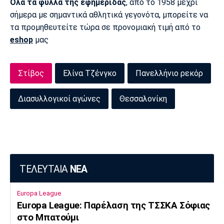
Όλα τα φύλλα της εφημερίδας
, από το 1958 μέχρι
Πόρτο
Μπενφίκα
σήμερα με σημαντικά αθλητικά γεγονότα, μπορείτε να
τα προμηθευτείτε τώρα σε προνομιακή τιμή από το
eshop
μας
Στίβος
Ελίνα Τζένγκο
Πανελλήνιο ρεκόρ
Διασυλλογικοί αγώνες
Θεσσαλονίκη
ΤΕΛΕΥΤΑΙΑ
ΝΕΑ
Europa League
Europa League: Παρέλαση της ΤΣΣΚΑ Σόφιας
στο Μπατούμι