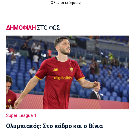
Όλες οι ειδήσεις
Ηρακλής
23:50
Μπάσκετ Ελλάδα
ΔΗΜΟΦΙΛΗ
ΣΤΟ ΦΩΣ
Επίσημα στον Άρη ο Άνταμ Μοκόκα
23:35
Europa League
Μπρούνο: «Δουλέψαμε καλά στην άμυνα»
23:32
Ποδόσφαιρο - Διεθνή
Κακή εβδομάδα για τη βαθμολογία της UEFA
23:23
Γ Εθνική
Αστέρας Βάρης: Νέες προσθήκες στο
ρόστερ
Super League 1
23:20
Ολυμπιακός: Στο κάδρο και ο Βίνια
Conference League