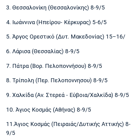
Λίβερπουλ
Μάντσεστερ
Γιουβέντους
3. Θεσσαλονίκη (Θεσσαλονίκης) 8-9/5
Σίτι
4. Ιωάννινα (Ηπείρου- Κέρκυρας) 5-6/5
5. Άργος Ορεστικό (Δυτ. Μακεδονίας) 15–16/
Ίντερ
Μίλαν
Μπάγερν
6. Λάρισα (Θεσσαλίας) 8-9/5
7. Πάτρα (Βορ. Πελοποννήσου) 8-9/5
Μπορούσια
Παρί Σεν
Μαρσέιγ
Ντόρτμουντ
Ζερμέν
8. Τρίπολη (Περ. Πελοποννησου) 8-9/5
9. Χαλκίδα (Αν. Στερεά - Εύβοια/Χαλκίδα) 8-9/5
10. Άγιος Κοσμάς (Αθήνας) 8-9/5
Μονακό
Ερυθρός
Τότεναμ
Αστέρας
11.Άγιος Κοσμάς (Πειραιάς/Δυτικής Αττικής) 8-
9/5