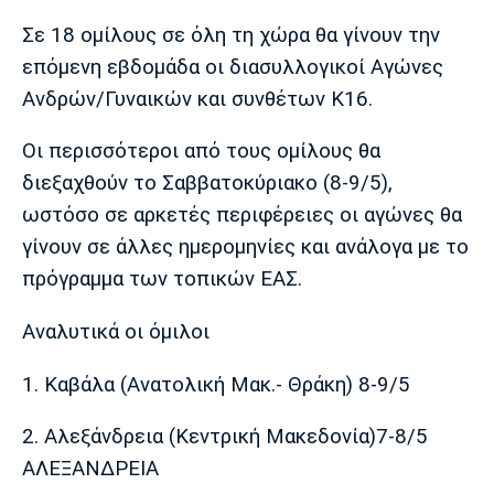
Μουσική
Στήλες
Σε 18 ομίλους σε όλη τη χώρα θα γίνουν την
Πολιτισμός
Τραγούδια
Πρόγραμμα TV
επόμενη εβδομάδα οι διασυλλογικοί Αγώνες
Ιωνικός
Κηφισιά
Πανσερραϊκός
Ανδρών/Γυναικών και συνθέτων Κ16.
Cine Spot
Οι περισσότεροι από τους ομίλους θα
Running
διεξαχθούν το Σαββατοκύριακο (8-9/5),
ωστόσο σε αρκετές περιφέρειες οι αγώνες θα
Media
γίνουν σε άλλες ημερομηνίες και ανάλογα με το
Μπαρτσελόνα
Ρεάλ
Ατλέτικο
Μαδρίτης
Μαδρίτης
Παρασκήνιο
πρόγραμμα των τοπικών ΕΑΣ.
Αναλυτικά οι όμιλοι
Μάντσεστερ
Τσέλσι
Άρσεναλ
1. Καβάλα (Ανατολική Μακ.- Θράκη) 8-9/5
Γιουνάιτεντ
2. Αλεξάνδρεια (Κεντρική Μακεδονία)7-8/5
ΑΛΕΞΑΝΔΡΕΙΑ