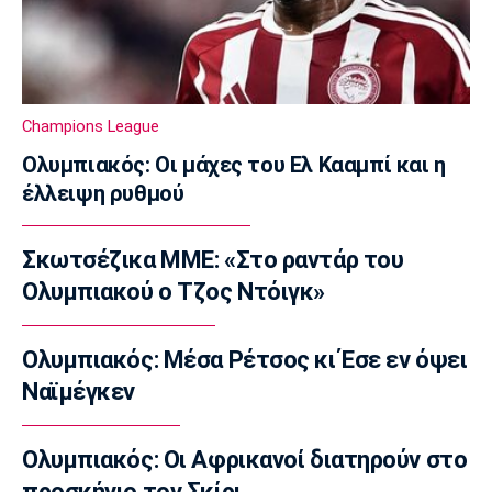
Εθνικές Μπάσκετ
Εθνική Κορασίδων: Νίκησε με 74-65 την
Δανία
21:50
Champions League
Βόλεϊ Α Γυναικών
Ολυμπιακός: Οι μάχες του Ελ Κααμπί και η
Παραμένει στην Ελπίδα η Μπαλλογιάννη
έλλειψη ρυθμού
21:30
Super League 1
Σκωτσέζικα ΜΜΕ: «Στο ραντάρ του
Στο προσκήνιο για Τέιλορ οι Σέλτικ, Μάλαγα
και Μπέρνλι
Ολυμπιακού ο Τζος Ντόιγκ»
21:15
Σπορ
Ολυμπιακός: Μέσα Ρέτσος κι Έσε εν όψει
Tα συγχαρητήρια του Ισίδωρου Κούβελου
Ναϊμέγκεν
στην Εβελυν Μητροπούλου
21:00
Ολυμπιακός: Οι Αφρικανοί διατηρούν στο
Ποδόσφαιρο - Διεθνή
προσκήνιο τον Σκίρι