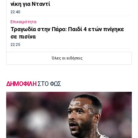
νίκη για Νταντί
22:40
Επικαιρότητα
Τραγωδία στην Πάρο: Παιδί 4 ετών πνίγηκε
σε πισίνα
22:25
Super League 1
Όλες οι ειδήσεις
Άρης - Πανσερραϊκός 2-2: Ισόπαλο το φιλικό
22:18
Super League 1
ΔΗΜΟΦΙΛΗ
ΣΤΟ ΦΩΣ
ΑΕΚ – Kαλλιθέα : Τεσσάρα πριν το Super Cup
με Βιτάλις και χατ τρικ Γκατσίνοβιτς
22:16
Ποδόσφαιρο - Διεθνή
Τζόλης: «Το πρώτο μου γκολ στην Άρσεναλ
μου δίνει αυτοπεποίθηση»
22:10