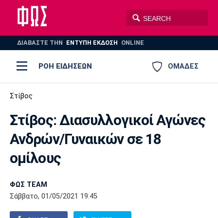
ΔΙΑΒΑΣΤΕ THN
ΕΝΤΥΠΗ ΕΚΔΟΣΗ
ONLINE
ΡΟΗ ΕΙΔΗΣΕΩΝ
ΟΜΑΔΕΣ
Ποδόσφαιρο
Στίβος
ΠΟΔΟΣΦΑΙΡΟ
ΜΠΑΣΚΕΤ
Στίβος: Διασυλλογικoί Αγώνες
Super League 1
Μπάσκετ
ΒΟΛΕΪ
ΠΟΛΟ
ΣΠΟΡ
Ανδρών/Γυναικών σε 18
Ολυμπιακός
ΑΕΚ
ΠΑΟΚ
Super League 2
Ελλάδα
Ολυμπιακοί Αγώνες
ομίλους
AUTO-MOTO
PLUS
Γ Εθνική
Εθνική
Βόλεϊ
ΦΩΣ TEAM
Ελλάδα
EuroLeague
Πόλο
Παναθηναϊκός
Ατρόμητος
Πανιώνιος
Σάββατο, 01/05/2021 19:45
Champions League
ΝΒΑ
Τένις