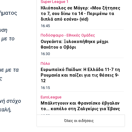
Super League 1
Ηλιόπουλος σε Μάγερ: «Μου ζήτησες
ήματος
το 7, σου δίνω τα 14 - Περιμένω τα
διπλά από εσένα» (vid)
16:45
ωση
Ποδόσφαιρο - Εθνικές Ομάδες
 με το
Ουγκάντα: Ξυλοκοπήθηκε μέχρι
θανάτου ο Οβόρι
16:30
Πόλο
ε με τα
Ευρωπαϊκό Παίδων: Η Ελλάδα 11-7 τη
Ρουμανία και παίζει για τις θέσεις 9-
ς
12
16:15
EuroLeague
θνή στόχο
Μπάλντγουιν και Φρανσίσκο έβγαλαν
καλή,
το... καπέλο στη Ζαλγκίρις για Έβανς
16:00
Όλες οι ειδήσεις
Conference League
Παναθηναϊκός - ΤΣΣΚΑ 1948: