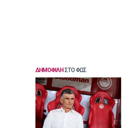
14:50
Ποδόσφαιρο - Ελλάδα
Σούπερ Καπ: Ολοταχώς για sold out το
ΑΕΚ-ΟΦΗ
14:40
Εθνικές Μπάσκετ
Εθνική Νεανίδων: Το μεγάλο βήμα
περνά από τη Λιθουανία
14:30
Super League 1
ΔΗΜΟΦΙΛΗ
ΣΤΟ ΦΩΣ
Στον Παναιτωλικό και ο Μούσα
Ντζενεπό
14:20
EuroLeague
Τάις: «Ενθουσιασμένος που πάω στη
Μακάμπι»
14:10
Μπάσκετ Ελλάδα
Ολυμπιακός: Προετοιμάζεται