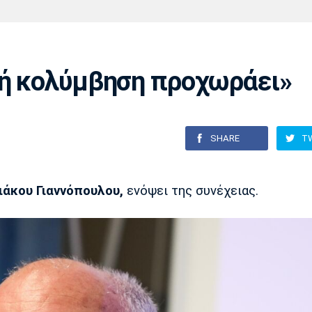
Χάντμπολ
Ηρακλής
Βόλος
Μπορούσια
Παρί Σεν
Ντόρτμουντ
Ζερμέν
κή κολύμβηση προχωράει»
Πόρτο
Μπενφίκα
SHARE
T
ιάκου Γιαννόπουλου,
ενόψει της συνέχειας.