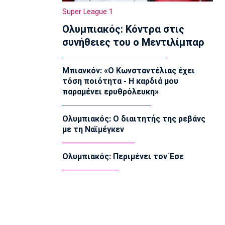
πυρετωδώς ο Ντόρσεϊ (vid)
Super League 1
14:00
Ολυμπιακός: Κόντρα στις
Επικαιρότητα
συνήθειες του ο Μεντιλίμπαρ
Συνελήφθη στη Γερμανία 31χρονος με
Ευρωπαϊκό ένταλμα για τρεις
ανθρωποκτονίες στην Ελλάδα
Μπιανκόν: «Ο Κωνσταντέλιας έχει
13:50
τόση ποιότητα - Η καρδιά μου
παραμένει ερυθρόλευκη»
Super League 1
Στον Παναιτωλικό ο Μάρβελους
Νακάμπα
Ολυμπιακός: Ο διαιτητής της ρεβάνς
13:40
με τη Ναϊμέγκεν
Μπάσκετ Ελλάδα
Το Ελεγκτικό Συνέδριο ακύρωσε τον
Ολυμπιακός: Περιμένει τον Έσε
διαγωνισμό για την ενεργειακή
αναβάθμιση του ΣΕΦ!
13:27
Ποδόσφαιρο - Διεθνή
Ίντερ: «Δένει» για πάντα τον Ντιμάρκο
13:20