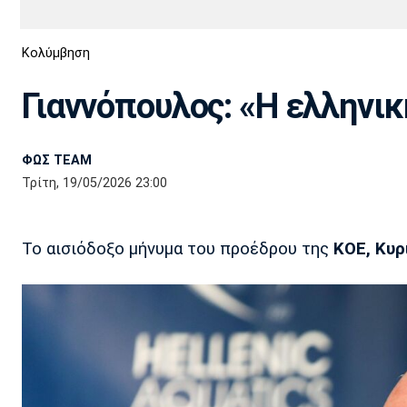
Διεθνή
EuroCup
Κολύμβηση
Euro
Basket League
Απόλλων
Άρης
ΟΦΗ
Παναχαϊκή
Εθνικές Ομάδες
Α2 Μπάσκετ
Σμύρνης
Γιαννόπουλος: «Η ελληνι
Κύπελλο
FIBA World Cup 2023
Διαιτησία
ΦΩΣ TEAM
Ποδόσφαιρο Γυναικών
Ιωνικός
Κηφισιά
Πανσερραϊκός
Τρίτη, 19/05/2026 23:00
Το αισιόδοξο μήνυμα του προέδρου της
ΚΟΕ, Κυρ