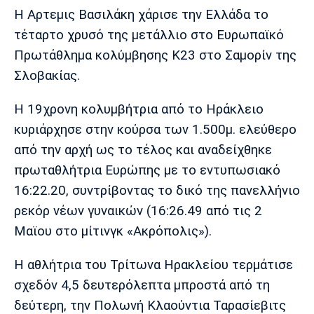
Μουσική
Στήλες
Η Αρτεμις Βασιλάκη χάρισε την Ελλάδα το
τέταρτο χρυσό της μετάλλιο στο Ευρωπαϊκό
Πολιτισμός
Τραγούδια
Πρόγραμμα TV
Πρωτάθλημα κολύμβησης Κ23 στο Σαμορίν της
Ιωνικός
Κηφισιά
Πανσερραϊκός
Cine Spot
Σλοβακίας.
Running
Η 19χρονη κολυμβήτρια από το Ηράκλειο
κυριάρχησε στην κούρσα των 1.500μ. ελεύθερο
Media
από την αρχή ως το τέλος και αναδείχθηκε
Μπαρτσελόνα
Ρεάλ
Ατλέτικο
Μαδρίτης
Μαδρίτης
πρωταθλήτρια Ευρώπης με το εντυπωσιακό
Παρασκήνιο
16:22.20, συντρίβοντας το δικό της πανελλήνιο
ρεκόρ νέων γυναικών (16:26.49 από τις 2
Μαϊου στο μίτινγκ «Ακρόπολις»).
Μάντσεστερ
Τσέλσι
Άρσεναλ
Γιουνάιτεντ
Η αθλήτρια του Τρίτωνα Ηρακλείου τερμάτισε
σχεδόν 4,5 δευτερόλεπτα μπροστά από τη
δεύτερη, την Πολωνή Κλαούντια Ταρασίεβιτς