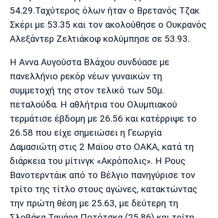
54.29.Ταχύτερος όλων ήταν ο Βρετανός Τζακ
Πόρτο
Μπενφίκα
Σκέρι με 53.35 και τον ακολούθησε ο Ουκρανός
Αλεξάντερ Ζελτιάκοφ κολύμπησε σε 53.93.
Η Αννα Αυγούστα Βλάχου συνδύασε με
πανελλήνιο ρεκόρ νέων γυναικών τη
συμμετοχή της στον τελικό των 50μ.
πεταλούδα. Η αθλήτρια του Ολυμπιακού
τερμάτισε έβδομη με 26.56 και κατέρριψε το
26.58 που είχε σημειώσει η Γεωργία
Δαμασιώτη στις 2 Μαϊου στο ΟΑΚΑ, κατά τη
διάρκεια του μίτινγκ «Ακρόπολις». Η Ρους
Βανοτερντάικ από το Βέλγιο πανηγύρισε τον
τρίτο της τίτλο στους αγώνες, κατακτώντας
την πρώτη θέση με 25.63, με δεύτερη τη
Σλοβάκα Ταμάρα Ποτότσκα (25.86) και τρίτη