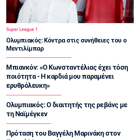
Super League 1
Ολυμπιακός: Στα «ερυθρόλευκα» ο γιός του
Τζιοβάνι!
Super League 1
17:56
Ολυμπιακός: Κόντρα στις συνήθειες του ο
Super League 2
Μεντιλίμπαρ
Στον Πανσερραϊκό ο Μπίτζιος
17:45
Μπιανκόν: «Ο Κωνσταντέλιας έχει τόση
Super League 1
Γιαννούλης: «Δεν βλέπω την... ώρα να παίξω»
ποιότητα - Η καρδιά μου παραμένει
(vid)
ερυθρόλευκη»
17:30
Βόλεϊ Ευρώπη
Ολυμπιακός: Ο διαιτητής της ρεβάνς με
Φιλική ήττα της Εθνικής γυναικών από την
τη Ναϊμέγκεν
Ιταλία
17:15
Πρόταση του Βαγγέλη Μαρινάκη στον
Σπορ