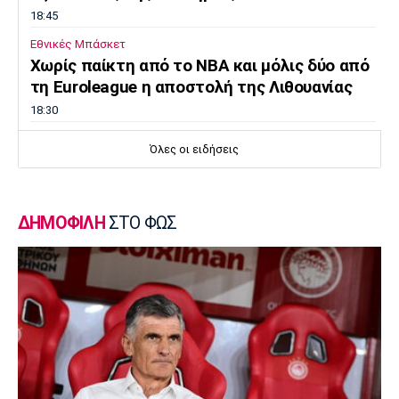
18:45
Εθνικές Μπάσκετ
Χωρίς παίκτη από το ΝΒΑ και μόλις δύο από
τη Euroleague η αποστολή της Λιθουανίας
18:30
Μπάσκετ Ελλάδα
Όλες οι ειδήσεις
Μοκόκα: «Να χτίσουμε κάτι μεγάλο -
Ασύγκριτη η ενέργεια που θα βγάλω»
18:15
ΔΗΜΟΦΙΛΗ
ΣΤΟ ΦΩΣ
Εθνικές Μπάσκετ
Ισπανία - Ελλάδα 96-86: Ήττα στην πρεμιέρα
του Ευrobasket U16
18:04
Ποδόσφαιρο - Διεθνή
Η Νορβηγία καλεί τον Ινφαντίνο να
παραιτηθεί
18:00