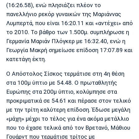
Λίβερπουλ
Μάντσεστερ
Γιουβέντους
(16:26.58), ενώ πλησιάζει πλέον το
Σίτι
πανελλήνιο ρεκόρ γυναικών της Μαριάννας
Λυμπερτά, που είναι 16:20.11 και «αντέχει» από
το 2010. Το βάθρο των 1.500μ. συμπλήρωσε η
Ίντερ
Μίλαν
Μπάγερν
Γερμανία Μαριάν Πλόγκερ με 16:32.40, ενώ η
Γεωργία Μακρή σημείωσε επίδοση 17:07.89 και
κατετάγη έκτη.
Ο Απόστολος Σίσκος τερμάτισε στη 4η θέση
Μπορούσια
Παρί Σεν
Μαρσέιγ
Ντόρτμουντ
Ζερμέν
στα 100μ ύπτιο με 54.48. Ο πρωταθλητής
Ευρώπης στα 200μ ύπτιο, κολύμπησε στα
προκριματικά σε 54.61 και πέρασε στον τελικό
με την τρίτη καλύτερη επίδοση. Έδωσε μεγάλη
Μονακό
Ερυθρός
Τότεναμ
Αστέρας
«μάχη» μέχρι το τέλος για ένα ακόμα μετάλλιο
που το έχασε τελικά από τον Βρετανό, Μάθιου
Γουάρντ που τερμάτισε τρίτος με