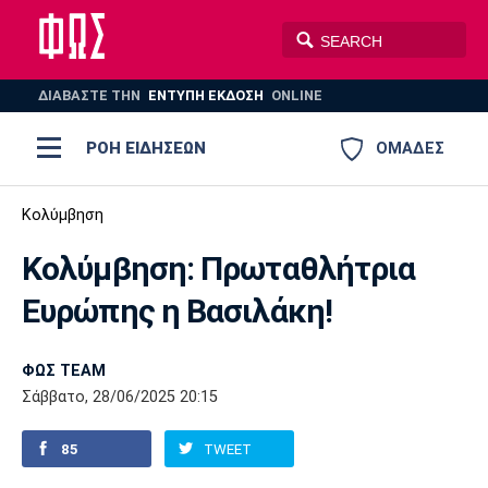
ΔΙΑΒΑΣΤΕ THN
ΕΝΤΥΠΗ ΕΚΔΟΣΗ
ONLINE
ΡΟΗ ΕΙΔΗΣΕΩΝ
ΟΜΑΔΕΣ
Ποδόσφαιρο
Κολύμβηση
ΠΟΔΟΣΦΑΙΡΟ
ΜΠΑΣΚΕΤ
Κολύμβηση: Πρωταθλήτρια
Super League 1
Μπάσκετ
ΒΟΛΕΪ
ΠΟΛΟ
ΣΠΟΡ
Ευρώπης η Βασιλάκη!
Ολυμπιακός
ΑΕΚ
ΠΑΟΚ
Super League 2
Ελλάδα
Ολυμπιακοί Αγώνες
AUTO-MOTO
PLUS
ΦΩΣ TEAM
Γ Εθνική
Εθνική
Βόλεϊ
Σάββατο, 28/06/2025 20:15
Ελλάδα
EuroLeague
Πόλο
Παναθηναϊκός
Ατρόμητος
Πανιώνιος
85
TWEET
Champions League
ΝΒΑ
Τένις