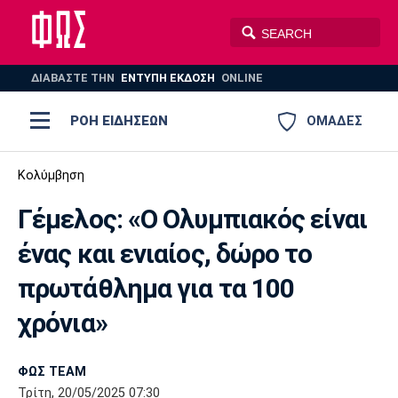
ΔΙΑΒΑΣΤΕ THN
ΕΝΤΥΠΗ ΕΚΔΟΣΗ
ONLINE
ΡΟΗ ΕΙΔΗΣΕΩΝ
ΟΜΑΔΕΣ
Ποδόσφαιρο
Κολύμβηση
ΠΟΔΟΣΦΑΙΡΟ
ΜΠΑΣΚΕΤ
Γέμελος: «Ο Ολυμπιακός είναι
Super League 1
Μπάσκετ
ΒΟΛΕΪ
ΠΟΛΟ
ΣΠΟΡ
ένας και ενιαίος, δώρο το
Ολυμπιακός
ΑΕΚ
ΠΑΟΚ
Super League 2
Ελλάδα
Ολυμπιακοί Αγώνες
πρωτάθλημα για τα 100
AUTO-MOTO
PLUS
Γ Εθνική
Εθνική
Βόλεϊ
χρόνια»
Ελλάδα
EuroLeague
Πόλο
Παναθηναϊκός
Ατρόμητος
Πανιώνιος
ΦΩΣ TEAM
Τρίτη, 20/05/2025 07:30
Champions League
ΝΒΑ
Τένις