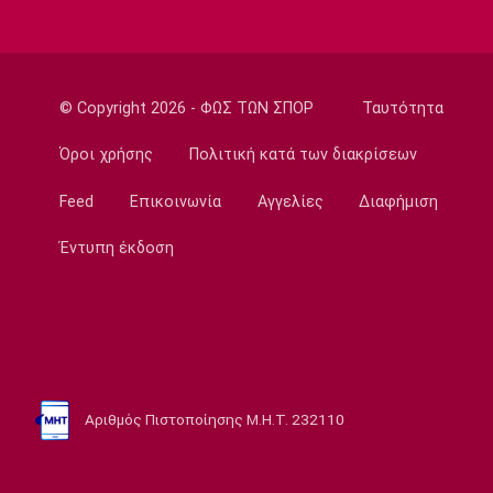
Ανοιχτή Θάλασσα: Εξαιρετική εμφάνιση και
έκτη θέση ο Κυνηγάκης
15:15
© Copyright 2026 - ΦΩΣ ΤΩΝ ΣΠΟΡ
Ταυτότητα
Μπάσκετ Ελλάδα
Γιατί ο Ολυμπιακός δεν ανησυχεί από την
Όροι χρήσης
Πολιτική κατά των διακρίσεων
απόφαση του Ελεγκτικού Συνεδρίου
15:00
Feed
Επικοινωνία
Αγγελίες
Διαφήμιση
Champions League
Έντυπη έκδοση
Ολυμπιακός: Μέχρι τη Δευτέρα διαθέσιμα τα
εισιτήρια με Ναϊμέγκεν
14:50
Ποδόσφαιρο - Ελλάδα
Σούπερ Καπ: Ολοταχώς για sold out το ΑΕΚ-
ΟΦΗ
Αριθμός Πιστοποίησης Μ.Η.Τ. 232110
14:40
Εθνικές Μπάσκετ