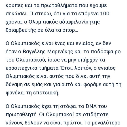
Λίβερπουλ
Μάντσεστερ
Γιουβέντους
κούπες και τα πρωταθλήματα που έχουμε
Σίτι
σηκώσει. Πιστεύω, ότι για τα επόμενα 100
χρόνια, ο Ολυμπιακός αδιαφιλονίκητης
θριαμβευτής σε όλα τα σπορ...
Ίντερ
Μίλαν
Μπάγερν
Ο Ολυμπιακός είναι ένας και ενιαίος, αν δεν
ήταν ο Βαγγέλης Μαρινάκης και το ποδόσφαιρο
του Ολυμπιακού, ίσως να μην υπήρχαν τα
ερασιτεχνικά τμήματα. Έτσι, λοιπόν, ο ενιαίος
Μπορούσια
Παρί Σεν
Μαρσέιγ
Ντόρτμουντ
Ζερμέν
Ολυμπιακός είναι αυτός που δίνει αυτή την
δύναμη σε εμάς και για αυτό και φοράμε αυτή τη
φανέλα, τη επετειακή.
Μονακό
Ερυθρός
Τότεναμ
Ο Ολυμπιακός έχει τη στόφα, το DNA του
Αστέρας
πρωταθλητή. Οι Ολυμπιακοί σε οτιδήποτε
κάνουν, θέλουν να είναι πρώτοι. Το μεγαλύτερο