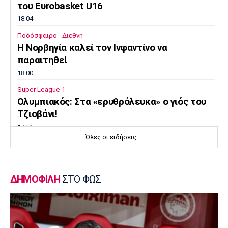
του Ευrobasket U16
18:04
Ποδόσφαιρο - Διεθνή
Η Νορβηγία καλεί τον Ινφαντίνο να
παραιτηθεί
18:00
Super League 1
Ολυμπιακός: Στα «ερυθρόλευκα» ο γιός του
Τζιοβάνι!
17:56
Όλες οι ειδήσεις
Super League 2
Στον Πανσερραϊκό ο Μπίτζιος
17:45
ΔΗΜΟΦΙΛΗ
ΣΤΟ ΦΩΣ
Super League 1
Γιαννούλης: «Δεν βλέπω την... ώρα να παίξω»
(vid)
17:30