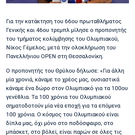
Μουσική
Στήλες
Πολιτισμός
Τραγούδια
Πρόγραμμα TV
Για την κατάκτηση του 66ου πρωταθλήματος
Ιωνικός
Κηφισιά
Πανσερραϊκός
Γενικής και 46ου τρεμπλ μίλησε ο προπονητής
Cine Spot
του τμήματος κολύμβησης του Ολυμπιακού,
Running
Νίκος Γέμελος, μετά την ολοκλήρωση του
Πανελλήνιου OPEN στη Θεσσαλονίκη.
Media
Μπαρτσελόνα
Ρεάλ
Ατλέτικο
Ο προπονητής του Θρύλου δήλωσε: «Για άλλη
Μαδρίτης
Μαδρίτης
Παρασκήνιο
μία χρονιά, κάναμε το χρέος μας, ουσιαστικά
κάναμε ένα δώρο στον Ολυμπιακό για τα 100ου
γενέθλια. Τα 100 χρόνια του Ολυμπιακού
Μάντσεστερ
Τσέλσι
Άρσεναλ
σηματοδοτούν μία νέα εποχή για τα επόμενα
Γιουνάιτεντ
100 χρόνια. Ο κόσμος του Ολυμπιακού είναι
δίπλα μας, όχι μόνο στο ποδόσφαιρο, στο
μπάσκετ, στο βόλεϊ, είναι παρών σε όλες τις