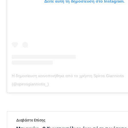
Δείτε αυτή τη δημοσίευση στο Instagram.
Η δημοσίευση κοινοποιήθηκε από το χρήστη Spiros Gianniotis
(@spirosgianniotis_)
Διαβάστε Επίσης