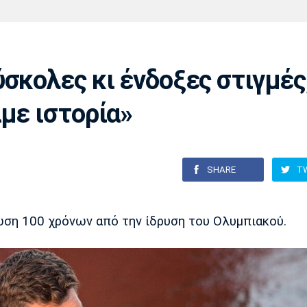
Χάντμπολ
Ηρακλής
Βόλος
Μπορούσια
Παρί Σεν
Ντόρτμουντ
Ζερμέν
σκολες κι ένδοξες στιγμές
με ιστορία»
Πόρτο
Μπενφίκα
SHARE
T
ωση 100 χρόνων από την ίδρυση του Ολυμπιακού.