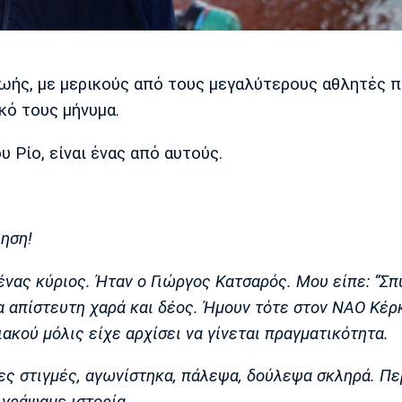
ωής, με μερικούς από τους μεγαλύτερους αθλητές π
κό τους μήνυμα.
 Ρίο, είναι ένας από αυτούς.
ηση!
νας κύριος. Ήταν ο Γιώργος Κατσαρός. Μου είπε: “Σπ
σα απίστευτη χαρά και δέος. Ήμουν τότε στον ΝΑΟ Κέρ
ακού μόλις είχε αρχίσει να γίνεται πραγματικότητα.
λες στιγμές, αγωνίστηκα, πάλεψα, δούλεψα σκληρά. Π