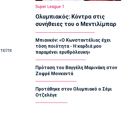
παίξω» (vid)
Super League 1
17:30
Ολυμπιακός: Κόντρα στις
Βόλεϊ Ευρώπη
συνήθειες του ο Μεντιλίμπαρ
Φιλική ήττα της Εθνικής γυναικών από
την Ιταλία
17:15
Μπιανκόν: «Ο Κωνσταντέλιας έχει
τόση ποιότητα - Η καρδιά μου
Σπορ
υτείτε
παραμένει ερυθρόλευκη»
Ιστιοπλοΐα: Αναβλήθηκαν οι χθεσινές
κούρσες στο Παγκόσμιο ILCA4 Youth
λόγω του πολύ δυνατού αέρα
Πρόταση του Βαγγέλη Μαρινάκη στον
17:00
Ζοφρέ Μονκαντά
Super League 1
Ηλιόπουλος σε Μάγερ: «Μου ζήτησες
Προτάθηκε στον Ολυμπιακό ο Σέμι
το 7, σου δίνω τα 14 - Περιμένω τα
Οτζελέγε
διπλά από εσένα» (vid)
16:45
Ποδόσφαιρο - Εθνικές Ομάδες
Ουγκάντα: Ξυλοκοπήθηκε μέχρι
θανάτου ο Οβόρι