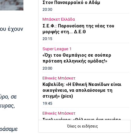
Στον Πανσερραϊκό ο Αδάμ
20:30
Μπάσκετ Ελλάδα
Σ.Ε.Φ.: Παρουσίαση της νέας του
ου έχουν
μορφής στη... Δ.Ε.Θ
20:15
Super League 1
«Όχι του Θεμπάγιος σε σούπερ
πρόταση ελληνικής ομάδας!»
20:00
Εθνικές Μπάσκετ
Καβελίδη: «Η Εθνική Νεανίδων είναι
οικογένεια, να απολαύσουμε τη
ύρο, σε
στιγμή» (pics)
19:45
κυρας,
Εθνικές Μπάσκετ
Σκαλωμένος: «Θέλουμε ένα γεμάτο
γήπεδο να μας στηρίξει»
Όλες οι ειδήσεις
εράσαμε
19:30