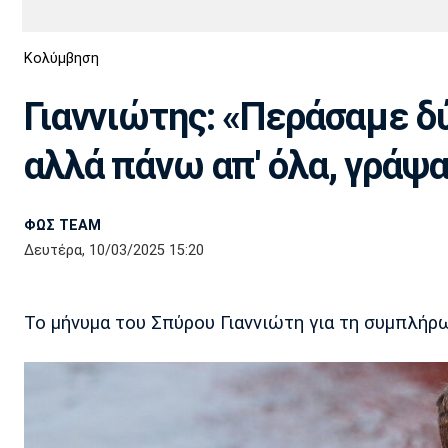
Διεθνή
EuroCup
Κολύμβηση
Euro
Basket League
Απόλλων
Άρης
ΟΦΗ
Παναχαϊκή
Εθνικές Ομάδες
Α2 Μπάσκετ
Σμύρνης
Γιαννιώτης: «Περάσαμε δύ
Κύπελλο
FIBA World Cup 2023
Διαιτησία
αλλά πάνω απ' όλα, γράψα
Ποδόσφαιρο Γυναικών
Ιωνικός
Κηφισιά
Πανσερραϊκός
ΦΩΣ TEAM
Δευτέρα, 10/03/2025 15:20
Το μήνυμα του Σπύρου Γιαννιώτη για τη συμπλήρ