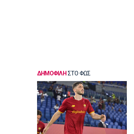
Γ Εθνική
«Πακέτο» στον Απόλλωνα Σμύρνης
23:05
Super League 1
Λεβαδειακός - Παναιτωλικός 1-0:
Φιλική νίκη οι Βοιωτοί επί των
«καναρινιών»
22:50
Europa League
ΠΑΟΚ-Άντερλεχτ 0-1: Πλήρωσε ακριβά
ένα λάθος (hls)
ΔΗΜΟΦΙΛΗ
ΣΤΟ ΦΩΣ
22:44
Ποδόσφαιρο - Διεθνή
Ρεάλ Μαδρίτης: Ανανέωσε τον
Βινίσιους ως το 2032!
22:35
Ποδόσφαιρο - Διεθνή
Επίσημα στη Ρεάλ Μαδρίτης ο
Ντιομαντέ