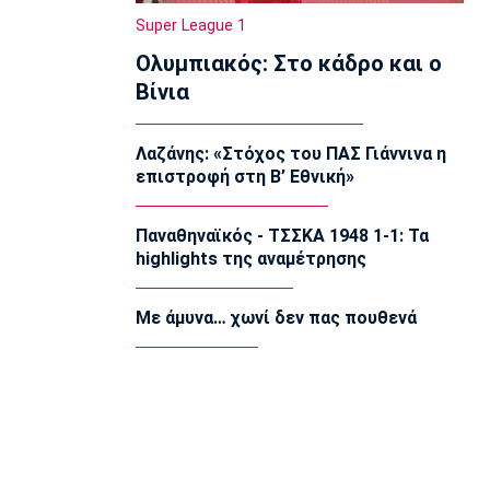
22:20
Super League 1
Super League 1
Ολυμπιακός: Στο κάδρο και ο
Ατρόμητος: Ήττα (2-1) από την ΑΕ
Λεμεσού στο τελευταίο φιλικό
Βίνια
22:05
Κολύμβηση
Λαζάνης: «Στόχος του ΠΑΣ Γιάννινα η
Κούβελος σε αδελφές Αλεξανδρή:
επιστροφή στη Β’ Εθνική»
«Μας κάνατε υπερήφανους και
ευτυχισμένους»
21:50
Παναθηναϊκός - ΤΣΣΚΑ 1948 1-1: Τα
highlights της αναμέτρησης
Super League 2
Ο Ζορζίνιο στον Πανσερραϊκό
21:35
Με άμυνα… χωνί δεν πας πουθενά
Ποδόσφαιρο - Εθνικές Ομάδες
Ουρουγουάη: Ο Φορλάν νέος
προπονητής της εθνικής
21:20
Ποδόσφαιρο - Διεθνή
PSV Αϊντχόφεν: Επίσημο του Κόστιτς