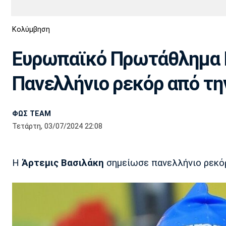
Διεθνή
EuroCup
Κολύμβηση
Euro
Basket League
Απόλλων
Άρης
ΟΦΗ
Παναχαϊκή
Εθνικές Ομάδες
Α2 Μπάσκετ
Σμύρνης
Ευρωπαϊκό Πρωτάθλημα 
Κύπελλο
FIBA World Cup 2023
Διαιτησία
Πανελλήνιο ρεκόρ από τη
Ποδόσφαιρο Γυναικών
Ιωνικός
Κηφισιά
Πανσερραϊκός
ΦΩΣ TEAM
Τετάρτη, 03/07/2024 22:08
Η
Άρτεμις Βασιλάκη
σημείωσε πανελλήνιο ρεκό