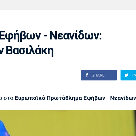
Χάντμπολ
Ηρακλής
Βόλος
Μπορούσια
Παρί Σεν
Ντόρτμουντ
Ζερμέν
Εφήβων - Νεανίδων:
ν Βασιλάκη
Πόρτο
Μπενφίκα
SHARE
T
ρ στο
Ευρωπαϊκό Πρωτάθλημα Εφήβων - Νεανίδων