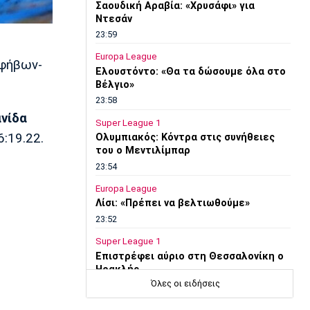
Σαουδική Αραβία: «Χρυσάφι» για
Ντεσάν
23:59
Europa League
εφήβων-
Ελουστόντο: «Θα τα δώσουμε όλα στο
Βέλγιο»
23:58
νίδα
Super League 1
:19.22.
Ολυμπιακός: Κόντρα στις συνήθειες
του ο Μεντιλίμπαρ
23:54
Europa League
Λίσι: «Πρέπει να βελτιωθούμε»
23:52
Super League 1
Επιστρέφει αύριο στη Θεσσαλονίκη ο
Ηρακλής
Όλες οι ειδήσεις
23:50
Μπάσκετ Ελλάδα