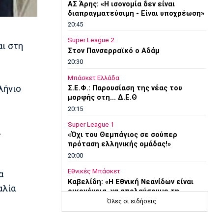
ΑΣ Άρης: «Η ισονομία δεν είναι
διαπραγματεύσιμη - Είναι υποχρέωση»
20:45
Super League 2
ι στη
Στον Πανσερραϊκό ο Αδάμ
20:30
Μπάσκετ Ελλάδα
λήνιο
Σ.Ε.Φ.: Παρουσίαση της νέας του
μορφής στη... Δ.Ε.Θ
20:15
Super League 1
α
«Όχι του Θεμπάγιος σε σούπερ
πρόταση ελληνικής ομάδας!»
20:00
Εθνικές Μπάσκετ
α
Καβελίδη: «Η Εθνική Νεανίδων είναι
αλία
οικογένεια, να απολαύσουμε τη
στιγμή» (pics)
Όλες οι ειδήσεις
19:45