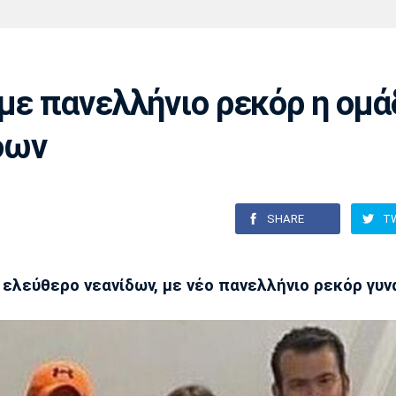
Χάντμπολ
Ηρακλής
Βόλος
Μπορούσια
Παρί Σεν
Ντόρτμουντ
Ζερμέν
 με πανελλήνιο ρεκόρ η ομά
δων
Πόρτο
Μπενφίκα
SHARE
T
 ελεύθερο νεανίδων, με νέο πανελλήνιο ρεκόρ γυ