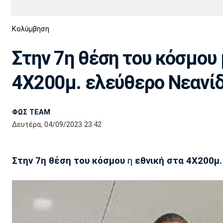
Διεθνή
EuroCup
Κολύμβηση
Euro
Basket League
Απόλλων
Άρης
ΟΦΗ
Παναχαϊκή
Εθνικές Ομάδες
Α2 Μπάσκετ
Σμύρνης
Στην 7η θέση του κόσμου
Κύπελλο
FIBA World Cup 2023
Διαιτησία
4X200μ. ελεύθερο Νεανί
Ποδόσφαιρο Γυναικών
Ιωνικός
Κηφισιά
Πανσερραϊκός
ΦΩΣ TEAM
Δευτέρα, 04/09/2023 23:42
Στην 7η θέση του κόσμου
η
εθνική στα 4Χ200μ.