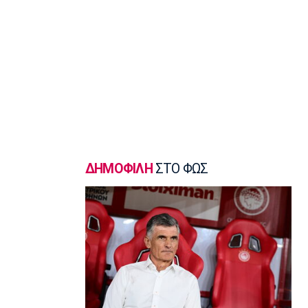
της Λιθουανίας
18:30
Μπάσκετ Ελλάδα
Μοκόκα: «Να χτίσουμε κάτι μεγάλο -
Ασύγκριτη η ενέργεια που θα βγάλω»
18:15
Εθνικές Μπάσκετ
Ισπανία - Ελλάδα 96-86: Ήττα στην
πρεμιέρα του Ευrobasket U16
18:04
ΔΗΜΟΦΙΛΗ
ΣΤΟ ΦΩΣ
Ποδόσφαιρο - Διεθνή
Η Νορβηγία καλεί τον Ινφαντίνο να
παραιτηθεί
18:00
Super League 1
Ολυμπιακός: Στα «ερυθρόλευκα» ο
γιός του Τζιοβάνι!
17:56
Super League 2