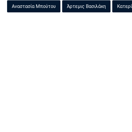
Αναστασία Μπούτου
Άρτεμις Βασιλάκη
Κατερί