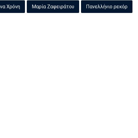
να Χρόνη
Μαρία Ζαφειράτου
Πανελλήνιο ρεκόρ