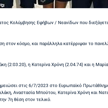
ατος Κολύμβησης Εφήβων / Νεανίδων που διεξάγετα
έση στον κόσμο, και παράλληλα κατέρριψαν το πανελ
η (2:03.20), η Κατερίνα Χρόνη (2.04.74) και η Μαρί
 σημειώσει στις 6/7/2023 στο Ευρωπαϊκό Πρωτάθλημ
λάκη, Αναστασία Μπούτου, Κατερίνα Χρόνη και Νατ
την 7η θέση στον τελικό.