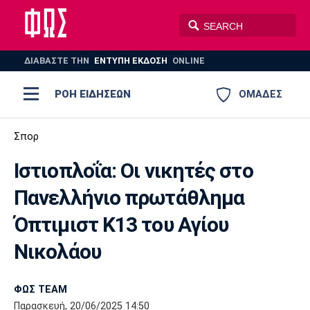
ΔΙΑΒΑΣΤΕ THN
ΕΝΤΥΠΗ ΕΚΔΟΣΗ
ONLINE
ΡΟΗ ΕΙΔΗΣΕΩΝ
ΟΜΑΔΕΣ
Ποδόσφαιρο
Σπορ
ΠΟΔΟΣΦΑΙΡΟ
ΜΠΑΣΚΕΤ
Ιστιοπλοΐα: Οι νικητές στο
Super League 1
Μπάσκετ
ΒΟΛΕΪ
ΠΟΛΟ
ΣΠΟΡ
Πανελλήνιο πρωτάθλημα
Ολυμπιακός
ΑΕΚ
ΠΑΟΚ
Super League 2
Ελλάδα
Ολυμπιακοί Αγώνες
Όπτιμιστ Κ13 του Αγίου
AUTO-MOTO
PLUS
Γ Εθνική
Εθνική
Βόλεϊ
Νικολάου
Ελλάδα
EuroLeague
Πόλο
Παναθηναϊκός
Ατρόμητος
Πανιώνιος
ΦΩΣ TEAM
Παρασκευή, 20/06/2025 14:50
Champions League
ΝΒΑ
Τένις