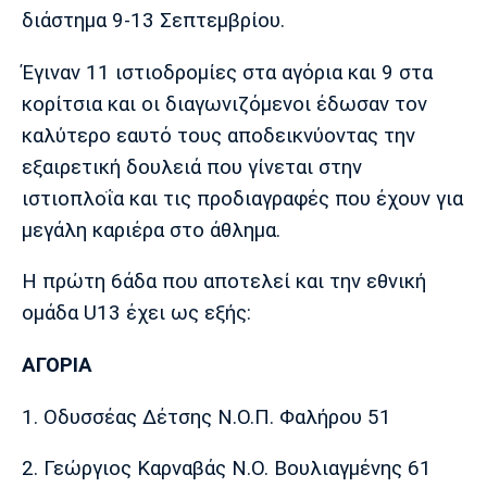
Λίβερπουλ
Μάντσεστερ
Γιουβέντους
διάστημα 9-13 Σεπτεμβρίου.
Σίτι
Έγιναν 11 ιστιοδρομίες στα αγόρια και 9 στα
κορίτσια και οι διαγωνιζόμενοι έδωσαν τον
καλύτερο εαυτό τους αποδεικνύοντας την
Ίντερ
Μίλαν
Μπάγερν
εξαιρετική δουλειά που γίνεται στην
ιστιοπλοΐα και τις προδιαγραφές που έχουν για
μεγάλη καριέρα στο άθλημα.
Μπορούσια
Παρί Σεν
Μαρσέιγ
Η πρώτη 6άδα που αποτελεί και την εθνική
Ντόρτμουντ
Ζερμέν
ομάδα U13 έχει ως εξής:
ΑΓΟΡΙΑ
Μονακό
Ερυθρός
Τότεναμ
Αστέρας
1. Οδυσσέας Δέτσης Ν.Ο.Π. Φαλήρου 51
2. Γεώργιος Καρναβάς Ν.Ο. Βουλιαγμένης 61