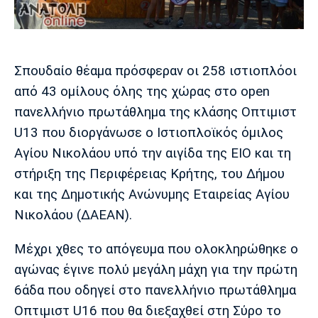
Μουσική
Στήλες
Πολιτισμός
Τραγούδια
Πρόγραμμα TV
Ιωνικός
Κηφισιά
Πανσερραϊκός
Σπουδαίο θέαμα πρόσφεραν οι 258 ιστιοπλόοι
Cine Spot
από 43 ομίλους όλης της χώρας στο open
Running
πανελλήνιο πρωτάθλημα της κλάσης Οπτιμιστ
U13 που διοργάνωσε ο Ιστιοπλοϊκός όμιλος
Media
Αγίου Νικολάου υπό την αιγίδα της ΕΙΟ και τη
Μπαρτσελόνα
Ρεάλ
Ατλέτικο
Μαδρίτης
Μαδρίτης
στήριξη της Περιφέρειας Κρήτης, του Δήμου
Παρασκήνιο
και της Δημοτικής Ανώνυμης Εταιρείας Αγίου
Νικολάου (ΔΑΕΑΝ).
Μάντσεστερ
Τσέλσι
Άρσεναλ
Μέχρι χθες το απόγευμα που ολοκληρώθηκε ο
Γιουνάιτεντ
αγώνας έγινε πολύ μεγάλη μάχη για την πρώτη
6άδα που οδηγεί στο πανελλήνιο πρωτάθλημα
Οπτιμιστ U16 που θα διεξαχθεί στη Σύρο το