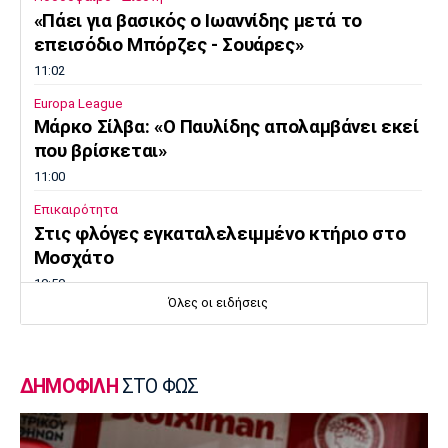
«Πάει για βασικός ο Ιωαννίδης μετά το
επεισόδιο Μπόρζες - Σουάρες»
11:02
Europa League
Μάρκο Σίλβα: «Ο Παυλίδης απολαμβάνει εκεί
που βρίσκεται»
11:00
Επικαιρότητα
Στις φλόγες εγκαταλελειμμένο κτήριο στο
Μοσχάτο
10:50
Όλες οι ειδήσεις
Εθνικές Μπάσκετ
Ευρωμπάσκετ Κορασίδων: Πρεμιέρα με νίκη
για τις Ισλανδία και Δανία
ΔΗΜΟΦΙΛΗ
ΣΤΟ ΦΩΣ
10:40
Μπάσκετ
Συνεχίζει στη Ρωσία ο Αλεξέι Ποκουσέφσκι