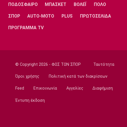
Λαζάνης: «Στόχος του ΠΑΣ Γιάννινα η
ΠΟΔΟΣΦΑΙΡΟ
ΜΠΑΣΚΕΤ
ΒΟΛΕΪ
ΠΟΛΟ
επιστροφή στη Β’ Εθνική»
ΣΠΟΡ
AUTO-MOTO
PLUS
ΠΡΩΤΟΣΕΛΙΔΑ
14:05
ΠΡΟΓΡΑΜΜΑ TV
Εθνικές Μπάσκετ
Eurobasket U16: Τζάμπολ στα Ιωάννινα
13:50
EuroLeague
Μακάμπι Τελ Αβίβ: Ενισχύθηκε με τον
Μπέικοτ
© Copyright 2026 - ΦΩΣ ΤΩΝ ΣΠΟΡ
Ταυτότητα
13:35
Όροι χρήσης
Πολιτική κατά των διακρίσεων
Super League 1
Βιτάλις: «Θα δώσω τα πάντα για την ΑΕΚ»
Feed
Επικοινωνία
Αγγελίες
Διαφήμιση
13:20
Έντυπη έκδοση
Στοίχημα
ΦΩΣ στο Στοίχημα: Ανώτερη η Κραϊόβα
13:05