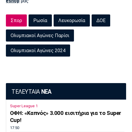
eshop
μας
Πόρτο
Μπενφίκα
Σπορ
Ρωσία
Λευκορωσία
ΔΟΕ
Ολυμπιακοί Αγώνες Παρίσι
Ολυμπιακοί Αγώνες 2024
ΤΕΛΕΥΤΑΙΑ
ΝΕΑ
Super League 1
ΟΦΗ: «Καπνός» 3.000 εισιτήρια για το Super
Cup!
17:50