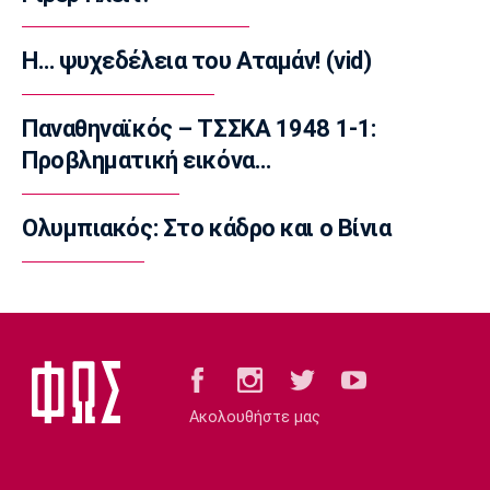
Μπάσκετ Ελλάδα
Μύκονος: Αποχαιρέτησε επτά παίκτες
Η… ψυχεδέλεια του Αταμάν! (vid)
15:20
Εθνικές Μπάσκετ
Eurobasket U18: Με Λιθουανία η Εθνική
Παναθηναϊκός – ΤΣΣΚΑ 1948 1-1:
Νεανίδων
Προβληματική εικόνα…
15:05
EuroLeague
Ολυμπιακός: Στο κάδρο και ο Βίνια
Ο Μπο στη Μπασκόνια
14:50
Μπάσκετ Ελλάδα
Βίκος Ιωαννίνων: Ανακοίνωσε τον Φρίμαν
14:35
Super League 1
Super Cup: Ορίστηκε ο Παπαπέτρου
Ακολουθήστε μας
14:20
Γ Εθνική