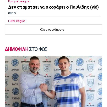
Europa League
Δεν σταματάει να σκοράρει ο Παυλίδης (vid)
08:10
EuroLeague
Επιστρέφει στη Ζαλγκίρις ο Κίναν Έβανς
Όλες οι ειδήσεις
08:00
Ποδόσφαιρο - Διεθνή
Ατζέντης Ρόντρι: «Ενημερώσαμε την Ρεάλ
ΔΗΜΟΦΙΛΗ
ΣΤΟ ΦΩΣ
ότι απόφασή του είναι να ενταχθεί στη
Μπαρτσελόνα»
07:50
Super League 1
«Η Λέφσκι Σόφιας απέρριψε πρόταση του
Ολυμπιακού για τον Ακράμ Μπουράς»
07:40
Europa League
Μπιανκόν: «Ο Κωνσταντέλιας έχει τόση