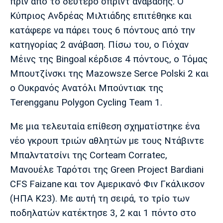
πριν από το δεύτερο σπριντ ανάβασης. Ο
Κύπριος Ανδρέας Μιλτιάδης επιτέθηκε και
κατάφερε να πάρει τους 6 πόντους από την
κατηγορίας 2 ανάβαση. Πίσω του, ο Γιόχαν
Μέινς της Bingoal κέρδισε 4 πόντους, ο Τόμας
Μπουτζίνσκι της Mazowsze Serce Polski 2 και
ο Ουκρανός Ανατόλι Μπούντιακ της
Terengganu Polygon Cycling Team 1.
Με μια τελευταία επίθεση σχηματίστηκε ένα
νέο γκρουπ τριών αθλητών με τους Ντάβιντε
Μπαλντατσίνι της Corteam Corratec,
Μανουέλε Ταρότσι της Green Project Bardiani
CFS Faizane και τον Αμερικανό Φιν Γκάλικσον
(ΗΠΑ Κ23). Με αυτή τη σειρά, το τρίο των
ποδηλατών κατέκτησε 3, 2 και 1 πόντο στο