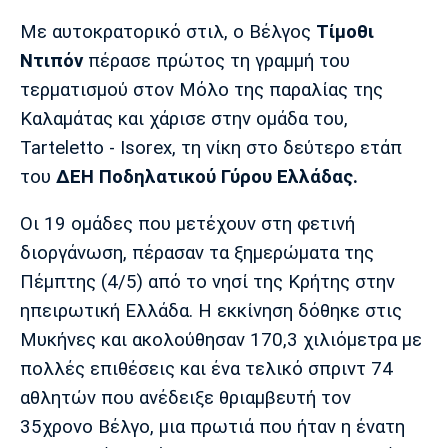
Μουσική
Στήλες
Με αυτοκρατορικό στιλ, ο Βέλγος
Τίμοθι
Πολιτισμός
Τραγούδια
Πρόγραμμα TV
Ντιπόν
πέρασε πρώτος τη γραμμή του
Ιωνικός
Κηφισιά
Πανσερραϊκός
τερματισμού στον Μόλο της παραλίας της
Cine Spot
Καλαμάτας και χάρισε στην ομάδα του,
Tarteletto - Isorex, τη νίκη στο δεύτερο ετάπ
Running
του
ΔΕΗ Ποδηλατικού Γύρου Ελλάδας.
Media
Οι 19 ομάδες που μετέχουν στη φετινή
Μπαρτσελόνα
Ρεάλ
Ατλέτικο
Μαδρίτης
Μαδρίτης
Παρασκήνιο
διοργάνωση, πέρασαν τα ξημερώματα της
Πέμπτης (4/5) από το νησί της Κρήτης στην
ηπειρωτική Ελλάδα. Η εκκίνηση δόθηκε στις
Μυκήνες και ακολούθησαν 170,3 χιλιόμετρα με
Μάντσεστερ
Τσέλσι
Άρσεναλ
Γιουνάιτεντ
πολλές επιθέσεις και ένα τελικό σπριντ 74
αθλητών που ανέδειξε θριαμβευτή τον
35χρονο Βέλγο, μια πρωτιά που ήταν η ένατη