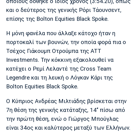
οποίους δόθηκε ο ίδιος χρόνος (3:54.20), όπως
Πόρτο
Μπενφίκα
και ο δεύτερος της γενικής Ρόρι Τάουνσεντ,
επίσης της Bolton Equities Black Spoke.
Η μόνη φανέλα που άλλαξε κάτοχο ήταν η
πορτοκαλί των βουνών, την οποία φορά πια ο
Τσέχος Γιάκουμπ Οτρούμπα της ATT
Investments. Την κόκκινη εξακολουθεί να
κατέχει ο Ρεμί Λελαντέ της Cross Team
Legendre και τη λευκή ο Λόγκαν Κάρι της
Bolton Equities Black Spoke.
Ο Κύπριος Ανδρέας Μιλτιάδης βρίσκεται στην
7η θέση της γενικής κατάταξης, 14’’ πίσω από
την πρώτη θέση, ενώ ο Γιώργος Μπούγλας
είναι 34ος και καλύτερος μεταξύ των Ελλήνων.