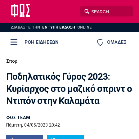
ΔΙΑΒΑΣΤΕ THN
ΕΝΤΥΠΗ ΕΚΔΟΣΗ
ONLINE
ΡΟΗ ΕΙΔΗΣΕΩΝ
ΟΜΑΔΕΣ
Ποδόσφαιρο
Σπορ
ΠΟΔΟΣΦΑΙΡΟ
ΜΠΑΣΚΕΤ
Ποδηλατικός Γύρος 2023:
Super League 1
Μπάσκετ
ΒΟΛΕΪ
ΠΟΛΟ
ΣΠΟΡ
Κυρίαρχος στο μαζικό σπριντ ο
Ολυμπιακός
ΑΕΚ
ΠΑΟΚ
Super League 2
Ελλάδα
Ολυμπιακοί Αγώνες
Ντιπόν στην Καλαμάτα
AUTO-MOTO
PLUS
Γ Εθνική
Εθνική
Βόλεϊ
ΦΩΣ TEAM
Ελλάδα
EuroLeague
Πόλο
Παναθηναϊκός
Ατρόμητος
Πανιώνιος
Πέμπτη, 04/05/2023 20:42
Champions League
ΝΒΑ
Τένις