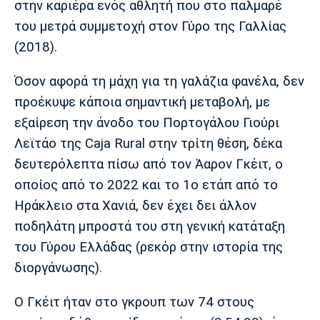
στην καριέρα ενός αθλητή που στο παλμαρέ
Λίβερπουλ
Μάντσεστερ
Γιουβέντους
Σίτι
του μετρά συμμετοχή στον Γύρο της Γαλλίας
(2018).
Όσον αφορά τη μάχη για τη γαλάζια φανέλα, δεν
Ίντερ
Μίλαν
Μπάγερν
προέκυψε κάποια σημαντική μεταβολή, με
εξαίρεση την άνοδο του Πορτογάλου Γιούρι
Λεϊτάο της Caja Rural στην τρίτη θέση, δέκα
δευτερόλεπτα πίσω από τον Άαρον Γκέιτ, ο
Μπορούσια
Παρί Σεν
Μαρσέιγ
οποίος από το 2022 και το 1ο ετάπ από το
Ντόρτμουντ
Ζερμέν
Ηράκλειο στα Χανιά, δεν έχει δει άλλον
ποδηλάτη μπροστά του στη γενική κατάταξη
του Γύρου Ελλάδας (ρεκόρ στην ιστορία της
Μονακό
Ερυθρός
Τότεναμ
διοργάνωσης).
Αστέρας
Ο Γκέιτ ήταν στο γκρουπ των 74 στους