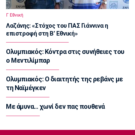
ποιότητα - Η καρδιά μου παραμένει
ερυθρόλευκη»
Γ Εθνική
07:30
Λαζάνης: «Στόχος του ΠΑΣ Γιάννινα η
Τηλεόραση
επιστροφή στη Β’ Εθνική»
Τηλεόραση: Οι αθλητικές μεταδόσεις της
Παρασκευής (7/8)
07:20
Ολυμπιακός: Κόντρα στις συνήθειες του
Επικαιρότητα
ο Μεντιλίμπαρ
Καιρός: Αίθριος με αραιές νεφώσεις
07:10
Ολυμπιακός: Ο διαιτητής της ρεβάνς με
Επικαιρότητα
τη Ναϊμέγκεν
Εορτολόγιο: Ποιοι γιορτάζουν σήμερα
Παρασκευή 7 Αυγούστου
Με άμυνα… χωνί δεν πας πουθενά
07:00
Europa League
Europa League: Παρέλαση της ΤΣΣΚΑ Σόφιας
στο Μπατούμι