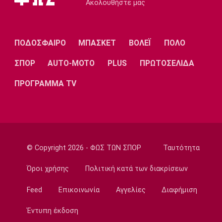
Ακολουθήστε μας
ανθρωποκτονίες στην Ελλάδα
13:50
Super League 1
ΠΟΔΟΣΦΑΙΡΟ
ΜΠΑΣΚΕΤ
ΒΟΛΕΪ
ΠΟΛΟ
Στον Παναιτωλικό ο Μάρβελους Νακάμπα
13:40
ΣΠΟΡ
AUTO-MOTO
PLUS
ΠΡΩΤΟΣΕΛΙΔΑ
Μπάσκετ Ελλάδα
ΠΡΟΓΡΑΜΜΑ TV
Το Ελεγκτικό Συνέδριο ακύρωσε τον
διαγωνισμό για την ενεργειακή αναβάθμιση
του ΣΕΦ!
13:27
Ποδόσφαιρο - Διεθνή
© Copyright 2026 - ΦΩΣ ΤΩΝ ΣΠΟΡ
Ταυτότητα
Ίντερ: «Δένει» για πάντα τον Ντιμάρκο
13:20
Όροι χρήσης
Πολιτική κατά των διακρίσεων
Μπάσκετ
Feed
Επικοινωνία
Αγγελίες
Διαφήμιση
Στη Μπανταλόνα για ένα χρόνο ο Μπούγκι
Έλις
Έντυπη έκδοση
13:10