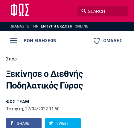
ΔΙΑΒΑΣΤΕ THN
ΕΝΤΥΠΗ ΕΚΔΟΣΗ
ONLINE
ΡΟΗ ΕΙΔΗΣΕΩΝ
ΟΜΑΔΕΣ
Ποδόσφαιρο
Σπορ
ΠΟΔΟΣΦΑΙΡΟ
ΜΠΑΣΚΕΤ
Ξεκίνησε ο Διεθνής
Super League 1
Μπάσκετ
ΒΟΛΕΪ
ΠΟΛΟ
ΣΠΟΡ
Ποδηλατικός Γύρος
Ολυμπιακός
ΑΕΚ
ΠΑΟΚ
Super League 2
Ελλάδα
Ολυμπιακοί Αγώνες
AUTO-MOTO
PLUS
ΦΩΣ TEAM
Γ Εθνική
Εθνική
Βόλεϊ
Τετάρτη, 27/04/2022 11:50
Ελλάδα
EuroLeague
Πόλο
Παναθηναϊκός
Ατρόμητος
Πανιώνιος
SHARE
TWEET
Champions League
ΝΒΑ
Τένις