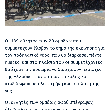
Μουσική
Στήλες
Πολιτισμός
Τραγούδια
Πρόγραμμα TV
Ιωνικός
Κηφισιά
Πανσερραϊκός
Cine Spot
Running
Οι 139 αθλητές των 20 ομάδων που
συμμετέχουν έλαβαν το σήμα της εκκίνησης για
Media
τον ποδηλατικό γύρο, που θα διαρκέσει πέντε
Μπαρτσελόνα
Ρεάλ
Ατλέτικο
Μαδρίτης
Μαδρίτης
Παρασκήνιο
ημέρες, και στο πλαίσιό του οι συμμετέχοντες
θα έχουν την ευκαιρία να διασχίσουν περιοχές
της Ελλάδας, των οποίων το κάλος θα
«ταξιδέψει» σε όλα τα μήκη και τα πλάτη της
Μάντσεστερ
Τσέλσι
Άρσεναλ
Γιουνάιτεντ
γης.
Οι αθλητές των ομάδων, αφού υπέγραψαν,
έλαβαν θέση για την εκκίνηση, την οποία