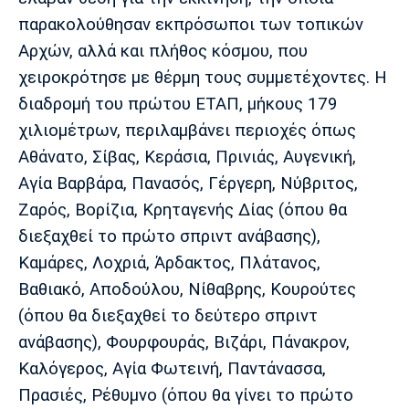
Λίβερπουλ
Μάντσεστερ
Γιουβέντους
παρακολούθησαν εκπρόσωποι των τοπικών
Σίτι
Αρχών, αλλά και πλήθος κόσμου, που
χειροκρότησε με θέρμη τους συμμετέχοντες. Η
διαδρομή του πρώτου ΕΤΑΠ, μήκους 179
Ίντερ
Μίλαν
Μπάγερν
χιλιομέτρων, περιλαμβάνει περιοχές όπως
Αθάνατο, Σίβας, Κεράσια, Πρινιάς, Αυγενική,
Αγία Βαρβάρα, Πανασός, Γέργερη, Νύβριτος,
Ζαρός, Βορίζια, Κρηταγενής Δίας (όπου θα
Μπορούσια
Παρί Σεν
Μαρσέιγ
διεξαχθεί το πρώτο σπριντ ανάβασης),
Ντόρτμουντ
Ζερμέν
Καμάρες, Λοχριά, Άρδακτος, Πλάτανος,
Βαθιακό, Αποδούλου, Νίθαβρης, Κουρούτες
(όπου θα διεξαχθεί το δεύτερο σπριντ
Μονακό
Ερυθρός
Τότεναμ
ανάβασης), Φουρφουράς, Βιζάρι, Πάνακρον,
Αστέρας
Καλόγερος, Αγία Φωτεινή, Παντάνασσα,
Πρασιές, Ρέθυμνο (όπου θα γίνει το πρώτο