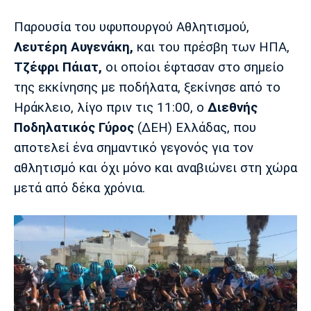
Παρουσία του υφυπουργού Αθλητισμού,
Europa League
Α Γυναικών
Σπορ
Αστέρας
ΠΑΣ Γιάννινα
Λεβαδειακός
Λευτέρη Αυγενάκη,
και του πρέσβη των ΗΠΑ,
Τρίπολης
Τζέφρι Πάιατ,
οι οποίοι έφτασαν στο σημείο
Conference League
Champions League
Στίβος
Auto-Moto
της εκκίνησης με ποδήλατα, ξεκίνησε από το
Διεθνή
Κύπελλο
Γυμναστική
Αυτοκίνητο
Tech
Ηράκλειο, λίγο πριν τις 11:00, ο
Διεθνής
Παναιτωλικός
Λαμία
ΑΕΛ
Ποδηλατικός Γύρος
(ΔΕΗ) Ελλάδας, που
Euro
EuroCup
Κολύμβηση
Formula 1
Gaming
Plus
αποτελεί ένα σημαντικό γεγονός για τον
αθλητισμό και όχι μόνο και αναβιώνει στη χώρα
Εθνικές Ομάδες
Basket League
Χάντμπολ
Μοτοσυκλέτα
Gadgets
Θέατρο
Blogs
μετά από δέκα χρόνια.
Κύπελλο
Α2 Μπάσκετ
Smartphones
Σινεμά
Η Εφημερίδα
Απόλλων
Άρης
ΟΦΗ
Σμύρνης
Διαιτησία
FIBA World Cup 2023
Ευ ζην
Πρωτοσέλιδα
Ποδόσφαιρο Γυναικών
Βιβλίο
Έντυπη έκδοση
Παναχαϊκή
Ηρακλής
Βόλος