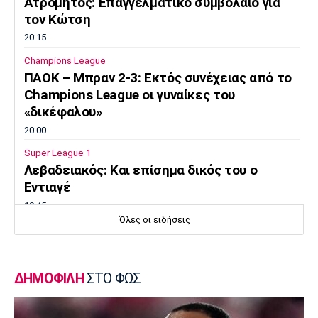
Ατρόμητος: Επαγγελματικό συμβόλαιο για
τον Κώτση
20:15
Champions League
ΠΑΟΚ – Μπραν 2-3: Εκτός συνέχειας από το
Champions League οι γυναίκες του
«δικέφαλου»
20:00
Super League 1
Λεβαδειακός: Και επίσημα δικός του ο
Εντιαγέ
19:45
Όλες οι ειδήσεις
Ποδόσφαιρο - Διεθνή
«Χρυσή» συμφωνία Τραμπζονσπόρ με Σαλάχ
– Έσοδα 12 εκατ. ευρώ σε τρεις ημέρες
ΔΗΜΟΦΙΛΗ
ΣΤΟ ΦΩΣ
19:30
Μπάσκετ Ελλάδα