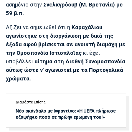
Λίβερπουλ
Μάντσεστερ
Γιουβέντους
ασημένιο στην
Σνελκγρόουβ (Μ. Βρετανία) με
Σίτι
59 β.π.
Αξίζει να σημειωθεί ότι η
Καραχάλιου
αγωνίστηκε στη διοργάνωση με δικά της
Ίντερ
Μίλαν
Μπάγερν
έξοδα αφού βρίσκεται σε ανοικτή διαμάχη με
την Ομοσπονδία Ιστιοπλοϊας
κι έχει
υποβάλλει
αίτημα στη Διεθνή Συνομοσπονδία
ούτως ώστε ν' αγωνιστεί με τα Πορτογαλικά
Μπορούσια
Παρί Σεν
Μαρσέιγ
Ντόρτμουντ
Ζερμέν
χρώματα.
Διαβάστε Επίσης
Μονακό
Ερυθρός
Τότεναμ
Αστέρας
Νέο σκάνδαλο με Ινφαντίνο: «Η UEFA πλήρωσε
εξαψήφιο ποσό σε πρώην ερωμένη του!»