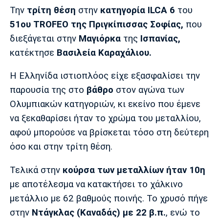
Μουσική
Στήλες
Την
τρίτη θέση
στην
κατηγορία ILCA 6
του
51ου TROFEO της Πριγκίπισσας Σοφίας,
που
Πολιτισμός
Τραγούδια
Πρόγραμμα TV
διεξάγεται στην
Μαγιόρκα
της
Ισπανίας,
Ιωνικός
Κηφισιά
Πανσερραϊκός
Cine Spot
κατέκτησε
Βασιλεία Καραχάλιου.
Running
Η Ελληνίδα ιστιοπλόος είχε εξασφαλίσει την
παρουσία της στο
βάθρο
στον αγώνα των
Media
Ολυμπιακών κατηγοριών, κι εκείνο που έμενε
Μπαρτσελόνα
Ρεάλ
Ατλέτικο
Μαδρίτης
Μαδρίτης
να ξεκαθαρίσει ήταν το χρώμα του μεταλλίου,
Παρασκήνιο
αφού μπορούσε να βρίσκεται τόσο στη δεύτερη
όσο και στην τρίτη θέση.
Μάντσεστερ
Τσέλσι
Άρσεναλ
Τελικά στην
κούρσα των μεταλλίων ήταν 10η
Γιουνάιτεντ
με αποτέλεσμα να κατακτήσει το χάλκινο
μετάλλιο με 62 βαθμούς ποινής. Το χρυσό πήγε
στην
Ντάγκλας (Καναδάς) με 22 β.π.
, ενώ το