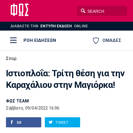
ΔΙΑΒΑΣΤΕ THN
ΕΝΤΥΠΗ ΕΚΔΟΣΗ
ONLINE
ΡΟΗ ΕΙΔΗΣΕΩΝ
ΟΜΑΔΕΣ
Ποδόσφαιρο
Σπορ
ΠΟΔΟΣΦΑΙΡΟ
ΜΠΑΣΚΕΤ
Ιστιοπλοΐα: Τρίτη θέση για την
Super League 1
Μπάσκετ
ΒΟΛΕΪ
ΠΟΛΟ
ΣΠΟΡ
Καραχάλιου στην Μαγιόρκα!
Ολυμπιακός
ΑΕΚ
ΠΑΟΚ
Super League 2
Ελλάδα
Ολυμπιακοί Αγώνες
AUTO-MOTO
PLUS
ΦΩΣ TEAM
Γ Εθνική
Εθνική
Βόλεϊ
Σάββατο, 09/04/2022 16:06
Ελλάδα
EuroLeague
Πόλο
Παναθηναϊκός
Ατρόμητος
Πανιώνιος
30
TWEET
Champions League
ΝΒΑ
Τένις