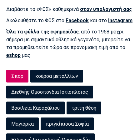
Πόρτο
Μπενφίκα
Διαβάστε το «ΦΩΣ» καθημερινά
στον υπολογιστή σας
Ακολουθήστε το ΦΩΣ στο
Facebook
και στο
Instagram
Όλα τα φύλλα της εφημερίδας
, από το 1958 μέχρι
σήμερα με σημαντικά αθλητικά γεγονότα, μπορείτε να
τα προμηθευτείτε τώρα σε προνομιακή τιμή από το
eshop
μας
Σπορ
κούρσα μεταλλίων
Διεθνής Ομοσπονδία Ιστιοπλοϊας
Βασιλεία Καραχάλιου
τρίτη θέση
Μαγιόρκα
πριγκίπισσα Σοφία
Ελληνική Ιστιοπλοϊκή Ομοσπονδία