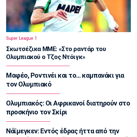
Εθνικής με αντίπαλο την Γεωργία
10:35
EuroLeague
Αλλαγή σελίδας στη Βιλερμπάν
Super League 1
10:20
Σκωτσέζικα ΜΜΕ: «Στο ραντάρ του
Στοίχημα
Ολυμπιακού ο Τζος Ντόιγκ»
ΦΩΣ στο Στοίχημα: Άσος και γκολ στο
Τάμπερε
10:05
Μαφέο, Ροντινέι και το… καμπανάκι για
NBA
τον Ολυμπιακό
Καβαλίερς: Πιθανή η ανταλλαγή του Σρέντερ
09:50
Ολυμπιακός: Οι Αφρικανοί διατηρούν στο
Super League 1
προσκήνιο τον Σκίρι
Κηφισιά: Ισόπαλο 2-2 το φιλικό με τον
ΑΠΟΕΛ
Νάϊμεγκεν: Εντός έδρας ήττα από την
09:35