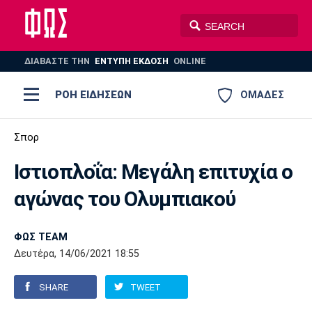
ΔΙΑΒΑΣΤΕ THN
ΕΝΤΥΠΗ ΕΚΔΟΣΗ
ONLINE
ΡΟΗ ΕΙΔΗΣΕΩΝ
ΟΜΑΔΕΣ
Ποδόσφαιρο
Σπορ
ΠΟΔΟΣΦΑΙΡΟ
ΜΠΑΣΚΕΤ
Ιστιοπλοΐα: Μεγάλη επιτυχία ο
Super League 1
Μπάσκετ
ΒΟΛΕΪ
ΠΟΛΟ
ΣΠΟΡ
αγώνας του Ολυμπιακού
Ολυμπιακός
ΑΕΚ
ΠΑΟΚ
Super League 2
Ελλάδα
Ολυμπιακοί Αγώνες
AUTO-MOTO
PLUS
ΦΩΣ TEAM
Γ Εθνική
Εθνική
Βόλεϊ
Δευτέρα, 14/06/2021 18:55
Ελλάδα
EuroLeague
Πόλο
Παναθηναϊκός
Ατρόμητος
Πανιώνιος
SHARE
TWEET
Champions League
ΝΒΑ
Τένις