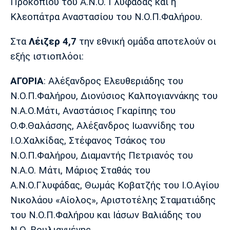
Προκοπίου του Α.Ν.Ο. Γλυφάδας και η
Πόρτο
Μπενφίκα
Κλεοπάτρα Αναστασίου του Ν.Ο.Π.Φαλήρου.
Στα
Λέιζερ 4,7
την εθνική ομάδα αποτελούν οι
εξής ιστιοπλόοι:
ΑΓΟΡΙΑ
: Αλέξανδρος Ελευθεριάδης του
Ν.Ο.Π.Φαλήρου, Διονύσιος Καλπογιαννάκης του
Ν.Α.Ο.Μάτι, Αναστάσιος Γκαρίπης του
Ο.Φ.Θαλάσσης, Αλέξανδρος Ιωαννίδης του
Ι.Ο.Χαλκίδας, Στέφανος Τσάκος του
Ν.Ο.Π.Φαλήρου, Διαμαντής Πετριανός του
Ν.Α.Ο. Μάτι, Μάριος Σταθάς του
Α.Ν.Ο.Γλυφάδας, Θωμάς Κοβατζής του Ι.Ο.Αγίου
Νικολάου «Αίολος», Αριστοτέλης Σταματιάδης
του Ν.Ο.Π.Φαλήρου και Ιάσων Βαλιάδης του
Ν.Ο. Βουλιαγμένης.