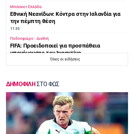
Μπάσκετ Ελλάδα
Εθνική Νεανίδων: Κόντρα στην Ισλανδία για
την πέμπτη θέση
11:35
Ποδόσφαιρο - Διεθνή
FIFA: Προειδοποιεί για προσπάθεια
υπονόμευσης του Ινφαντίνο
Όλες οι ειδήσεις
11:20
Super League 1
Oλυμπιακός: Οι ευχές στον Ρέτσο
ΔΗΜΟΦΙΛΗ
ΣΤΟ ΦΩΣ
11:05
Ποδόσφαιρο - Διεθνή
Liga Portugal: «Γκέλα» για τη Σπόρτινγκ
παρά το γκολ του Ιωαννίδη
10:50
Εθνικές Μπάσκετ
Ευρωμπάσκετ Κ16: Αυλαία στον όμιλο της