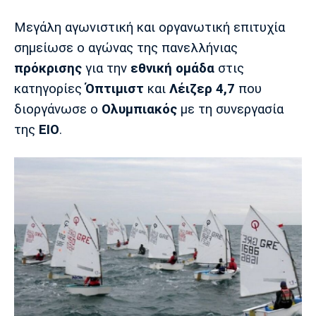
Μεγάλη αγωνιστική και οργανωτική επιτυχία
Europa League
Α Γυναικών
Σπορ
Αστέρας
ΠΑΣ Γιάννινα
Λεβαδειακός
σημείωσε ο αγώνας της πανελλήνιας
Τρίπολης
πρόκρισης
για την
εθνική
ομάδα
στις
Conference League
Champions League
Στίβος
Auto-Moto
κατηγορίες
Όπτιμιστ
και
Λέιζερ 4,7
που
Διεθνή
Κύπελλο
Γυμναστική
Αυτοκίνητο
Tech
διοργάνωσε ο
Ολυμπιακός
με τη συνεργασία
Παναιτωλικός
Λαμία
ΑΕΛ
της
ΕΙΟ
.
Euro
EuroCup
Κολύμβηση
Formula 1
Gaming
Plus
Εθνικές Ομάδες
Basket League
Χάντμπολ
Μοτοσυκλέτα
Gadgets
Θέατρο
Blogs
Κύπελλο
Α2 Μπάσκετ
Smartphones
Σινεμά
Η Εφημερίδα
Απόλλων
Άρης
ΟΦΗ
Σμύρνης
Διαιτησία
FIBA World Cup 2023
Ευ ζην
Πρωτοσέλιδα
Ποδόσφαιρο Γυναικών
Βιβλίο
Έντυπη έκδοση
Παναχαϊκή
Ηρακλής
Βόλος