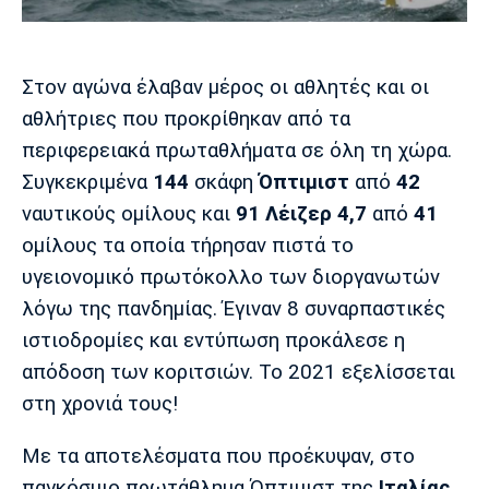
Μουσική
Στήλες
Πολιτισμός
Τραγούδια
Πρόγραμμα TV
Στον αγώνα έλαβαν μέρος οι αθλητές και οι
Ιωνικός
Κηφισιά
Πανσερραϊκός
Cine Spot
αθλήτριες που προκρίθηκαν από τα
περιφερειακά πρωταθλήματα σε όλη τη χώρα.
Running
Συγκεκριμένα
144
σκάφη
Όπτιμιστ
από
42
ναυτικούς ομίλους και
91
Λέιζερ 4,7
από
41
Media
ομίλους τα οποία τήρησαν πιστά το
Μπαρτσελόνα
Ρεάλ
Ατλέτικο
Μαδρίτης
Μαδρίτης
Παρασκήνιο
υγειονομικό πρωτόκολλο των διοργανωτών
λόγω της πανδημίας. Έγιναν 8 συναρπαστικές
ιστιοδρομίες και εντύπωση προκάλεσε η
απόδοση των κοριτσιών. Το 2021 εξελίσσεται
Μάντσεστερ
Τσέλσι
Άρσεναλ
Γιουνάιτεντ
στη χρονιά τους!
Με τα αποτελέσματα που προέκυψαν, στο
παγκόσμιο πρωτάθλημα Όπτιμιστ της
Ιταλίας