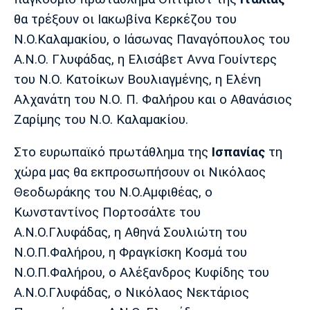
Λίβερπουλ
Μάντσεστερ
Γιουβέντους
Σίτι
θα τρέξουν οι Ιακωβίνα Κερκέζου του
Ν.Ο.Καλαμακίου, ο Ιάσωνας Παναγόπουλος του
Α.Ν.Ο. Γλυφάδας, η Ελισάβετ Αννα Γουίντερς
του Ν.Ο. Κατοίκων Βουλιαγμένης, η Ελένη
Ίντερ
Μίλαν
Μπάγερν
Αλχανάτη του Ν.Ο. Π. Φαλήρου και ο Αθανάσιος
Ζαρίμης του Ν.Ο. Καλαμακίου.
Στο ευρωπαϊκό πρωτάθλημα της
Ισπανίας
τη
Μπορούσια
Παρί Σεν
Μαρσέιγ
χώρα μας θα εκπροσωπήσουν οι Νικόλαος
Ντόρτμουντ
Ζερμέν
Θεοδωράκης του Ν.Ο.Αμφιθέας, ο
Κωνσταντίνος Πορτοσάλτε του
Α.Ν.Ο.Γλυφάδας, η Αθηνά Σουλιώτη του
Μονακό
Ερυθρός
Τότεναμ
Ν.Ο.Π.Φαλήρου, η Φραγκίσκη Κοσμά του
Αστέρας
Ν.Ο.Π.Φαλήρου, ο Αλέξανδρος Κυφίδης του
Α.Ν.Ο.Γλυφάδας, ο Νικόλαος Νεκτάριος