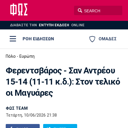
ΔΙΑΒΑΣΤΕ THN
ΕΝΤΥΠΗ ΕΚΔΟΣΗ
ONLINE
ΡΟΗ ΕΙΔΗΣΕΩΝ
ΟΜΑΔΕΣ
Ποδόσφαιρο
Πόλο - Ευρώπη
ΠΟΔΟΣΦΑΙΡΟ
ΜΠΑΣΚΕΤ
Φερεντσβάρος - Σαν Αντρέου
Super League 1
Μπάσκετ
ΒΟΛΕΪ
ΠΟΛΟ
ΣΠΟΡ
15-14 (11-11 κ.δ.): Στον τελικό
Ολυμπιακός
ΑΕΚ
ΠΑΟΚ
Super League 2
Ελλάδα
Ολυμπιακοί Αγώνες
οι Μαγυάρες
AUTO-MOTO
PLUS
Γ Εθνική
Εθνική
Βόλεϊ
ΦΩΣ TEAM
Ελλάδα
EuroLeague
Πόλο
Παναθηναϊκός
Ατρόμητος
Πανιώνιος
Τετάρτη, 10/06/2026 21:38
Champions League
ΝΒΑ
Τένις