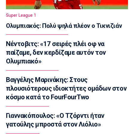
15:00
Super League 1
Εθνικές Μπάσκετ
Χωρίς Ντόντσιτς και Χέιζ η Σλοβενία
Ολυμπιακός: Πολύ ψηλά πλέον ο Τικνιζιάν
14:50
Μπάσκετ Ελλάδα
Νέντοβιτς: «17 σειρές πλέι οφ να
ΠΑΟΚ: Κι επίσημα στο πλευρό του Τρινκιέρι
παίζαμε, δεν κερδίζαμε αυτόν τον
ο Μενέτι
Ολυμπιακό»
14:40
Στίβος
Βαγγέλης Μαρινάκης: Στους
Μπέρμιγχαμ 26: Προκρίθηκε στον τελικό ο
Τεντόγλου - Εκτός ο Φουρλάνι
πλουσιότερους ιδιοκτήτες ομάδων στον
14:24
κόσμο κατά το FourFourTwo
Super League 1
ΑΕΚ: Οι πρώτες στιγμές του Κάιρινεν στην
Γιαννακόπουλος: «Ο Τζόρντι ήταν
Allwyn Arena (vid)
γατούλης μπροστά στον Λιόλιο»
14:20