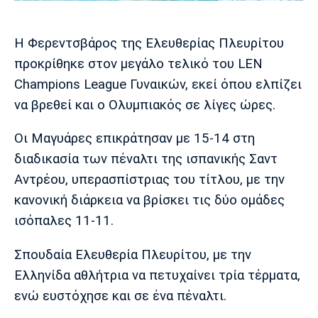
Μουσική
Στήλες
Πολιτισμός
Τραγούδια
Πρόγραμμα TV
Η Φερεντσβάρος της Ελευθερίας Πλευρίτου
Ιωνικός
Κηφισιά
Πανσερραϊκός
προκρίθηκε στον μεγάλο τελικό του LEN
Cine Spot
Champions League Γυναικών, εκεί όπου ελπίζει
να βρεθεί και ο Ολυμπιακός σε λίγες ώρες.
Running
Οι Μαγυάρες επικράτησαν με 15-14 στη
Media
διαδικασία των πέναλτι της ισπανικής Σαντ
Μπαρτσελόνα
Ρεάλ
Ατλέτικο
Μαδρίτης
Μαδρίτης
Παρασκήνιο
Αντρέου, υπερασπίστριας του τίτλου, με την
κανονική διάρκεια να βρίσκει τις δύο ομάδες
ισόπαλες 11-11.
Μάντσεστερ
Τσέλσι
Άρσεναλ
Γιουνάιτεντ
Σπουδαία Ελευθερία Πλευρίτου, με την
Ελληνίδα αθλήτρια να πετυχαίνει τρία τέρματα,
ενώ ευστόχησε και σε ένα πέναλτι.