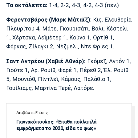
Λίβερπουλ
Μάντσεστερ
Γιουβέντους
Τα οκτάλεπτα:
1-4, 2-2, 4-3, 4-2, 4-3 (πεν.)
Σίτι
Φερεντσβάρος (Μαρκ Μάταϊζ)
: Κις, Ελευθερία
Πλευρίτου 4, Μάτε, Γκουρισάτι, Βάλι, Κέστελι
1, Χέρτσκα, Λεϊμέτερ 1, Κούνα 1, Ορτίθ 1,
Ίντερ
Μίλαν
Μπάγερν
Φάρκας, Ζίλαγκι 2, Νέζμελι, Ντε Φρίες 1.
Σαντ Αντρέου (Χαβιέ Αθνάρ):
Γκόμεζ, Αντόν 1,
Γιούτε 1, Αρ. Ρουίθ, Φαρέ 1, Πέρεθ 2, Έλ. Ρουίθ
Μπορούσια
Παρί Σεν
Μαρσέιγ
5, Μουνιόθ, Πίντλεϊ, Κάμους, Παλάθιο 1,
Ντόρτμουντ
Ζερμέν
Γουίλιαμς, Μαρτίνα Τερέ, Λατόρε.
Μονακό
Ερυθρός
Τότεναμ
Διαβάστε Επίσης
Αστέρας
Γιαννακόπουλος: «Έπαθα πολλαπλά
εμφράγματα το 2020, είδα το φως»