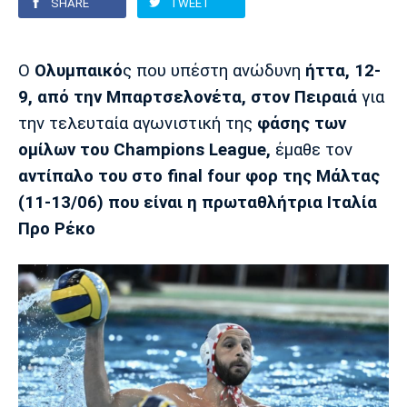
SHARE
TWEET
Europa League
Α Γυναικών
Σπορ
Αστέρας
ΠΑΣ Γιάννινα
Λεβαδειακός
Ο
Oλυμπαικό
ς που υπέστη ανώδυνη
ήττα, 12-
Τρίπολης
Conference League
Champions League
Στίβος
Auto-Moto
9, από την Μπαρτσελονέτα, στον Πειραιά
για
την τελευταία αγωνιστική της
φάσης των
Διεθνή
Κύπελλο
Γυμναστική
Αυτοκίνητο
Tech
ομίλων του Champions League,
έμαθε τον
Παναιτωλικός
Λαμία
ΑΕΛ
αντίπαλο του στο final four φορ της Μάλτας
Euro
EuroCup
Κολύμβηση
Formula 1
Gaming
Plus
(11-13/06) που είναι η πρωταθλήτρια Ιταλία
Εθνικές Ομάδες
Basket League
Χάντμπολ
Μοτοσυκλέτα
Gadgets
Θέατρο
Blogs
Προ Ρέκο
Κύπελλο
Α2 Μπάσκετ
Smartphones
Σινεμά
Η Εφημερίδα
Απόλλων
Άρης
ΟΦΗ
Σμύρνης
Διαιτησία
FIBA World Cup 2023
Ευ ζην
Πρωτοσέλιδα
Ποδόσφαιρο Γυναικών
Βιβλίο
Έντυπη έκδοση
Παναχαϊκή
Ηρακλής
Βόλος