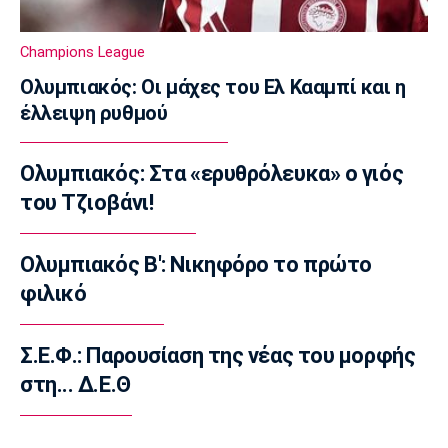
Γκιμαράες
15:30
Champions League
Super League 2
Ολυμπιακός: Οι μάχες του Ελ Κααμπί και η
Παίκτης της ΑΕΛ ο Ρισβάνης
έλλειψη ρυθμού
15:15
Εθνικές Μπάσκετ
Ολυμπιακός: Στα «ερυθρόλευκα» ο γιός
Δεύτερη ήττα της Εθνικής Παίδων στο
Ευρωμπάσκετ Κ16
του Τζιοβάνι!
15:05
Επικαιρότητα
Ολυμπιακός Β': Νικηφόρο το πρώτο
Βρέθηκε σορός σε σπηλιά κοντά στο
φιλικό
εκκλησάκι των Αγίων Ισιδώρων
14:50
Σ.Ε.Φ.: Παρουσίαση της νέας του μορφής
Super League 1
στη... Δ.Ε.Θ
Πήρε Νανού ο Ηρακλής
14:40
Super League 1