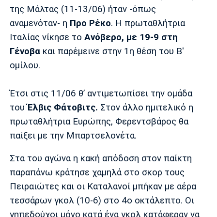
Λίβερπουλ
Μάντσεστερ
Γιουβέντους
της Μάλτας (11-13/06) ήταν -όπως
Σίτι
αναμενόταν- η
Προ Ρέκο
. Η πρωταθλήτρια
Ιταλίας νίκησε το
Ανόβερο, με 19-9 στη
Γένοβα
και παρέμεινε στην 1η θέση του Β'
Ίντερ
Μίλαν
Μπάγερν
ομίλου.
Έτσι στις 11/06 θ’ αντιμετωπίσει την ομάδα
του
Έλβις Φάτοβιτς.
Στον άλλο ημιτελικό η
Μπορούσια
Παρί Σεν
Μαρσέιγ
πρωταθλήτρια Ευρώπης, Φερεντσβάρος θα
Ντόρτμουντ
Ζερμέν
παίξει με την Μπαρτσελονέτα.
Στα του αγώνα η κακή απόδοση στον παίκτη
παραπάνω κράτησε χαμηλά στο σκορ τους
Μονακό
Ερυθρός
Τότεναμ
Αστέρας
Πειραιώτες και οι Καταλανοί μπήκαν με αέρα
τεσσάρων γκολ (10-6) στο 4ο οκτάλεπτο. Οι
γηπεδούχοι μόνο κατά ένα γκολ κατάφεραν να