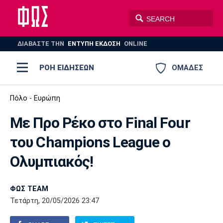
ΔΙΑΒΑΣΤΕ THN
ΕΝΤΥΠΗ ΕΚΔΟΣΗ
ONLINE
ΡΟΗ ΕΙΔΗΣΕΩΝ
ΟΜΑΔΕΣ
Ποδόσφαιρο
Πόλο - Ευρώπη
ΠΟΔΟΣΦΑΙΡΟ
ΜΠΑΣΚΕΤ
Με Προ Ρέκο στο Final Four
Super League 1
Μπάσκετ
ΒΟΛΕΪ
ΠΟΛΟ
ΣΠΟΡ
του Champions League o
Ολυμπιακός
ΑΕΚ
ΠΑΟΚ
Super League 2
Ελλάδα
Ολυμπιακοί Αγώνες
Oλυμπιακός!
AUTO-MOTO
PLUS
Γ Εθνική
Εθνική
Βόλεϊ
ΦΩΣ TEAM
Ελλάδα
EuroLeague
Πόλο
Παναθηναϊκός
Ατρόμητος
Πανιώνιος
Τετάρτη, 20/05/2026 23:47
Champions League
ΝΒΑ
Τένις