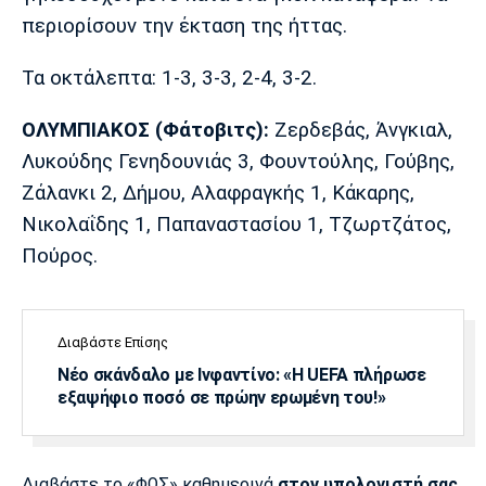
περιορίσουν την έκταση της ήττας.
Πόρτο
Μπενφίκα
Τα οκτάλεπτα: 1-3, 3-3, 2-4, 3-2.
ΟΛΥΜΠΙΑΚΟΣ (Φάτοβιτς):
Ζερδεβάς, Άνγκιαλ,
Λυκούδης Γενηδουνιάς 3, Φουντούλης, Γούβης,
Ζάλανκι 2, Δήμου, Αλαφραγκής 1, Κάκαρης,
Νικολαΐδης 1, Παπαναστασίου 1, Τζωρτζάτος,
Πούρος.
Διαβάστε Επίσης
Νέο σκάνδαλο με Ινφαντίνο: «Η UEFA πλήρωσε
εξαψήφιο ποσό σε πρώην ερωμένη του!»
Διαβάστε το «ΦΩΣ» καθημερινά
στον υπολογιστή σας