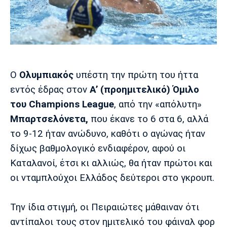
Μουσική
Στήλες
Πολιτισμός
Τραγούδια
Πρόγραμμα TV
Ιωνικός
Κηφισιά
Πανσερραϊκός
Cine Spot
O
Ολυμπιακός
υπέστη την πρώτη του ήττα
Running
εντός έδρας στον
Α’ (προημιτελικό) Όμιλο
Media
του Champions League
, από την «απόλυτη»
Μπαρτσελόνα
Ρεάλ
Ατλέτικο
Μπαρτσελόνετα,
που έκανε το 6 στα 6, αλλά
Μαδρίτης
Μαδρίτης
Παρασκήνιο
το 9-12 ήταν ανώδυνο, καθότι ο αγώνας ήταν
δίχως βαθμολογικό ενδιαφέρον, αφού οι
Καταλανοί, έτσι κι αλλιώς, θα ήταν πρώτοι και
Μάντσεστερ
Τσέλσι
Άρσεναλ
οι νταμπλούχοι Ελλάδος δεύτεροι στο γκρουπ.
Γιουνάιτεντ
Την ίδια στιγμή, οι Πειραιώτες μάθαιναν ότι
αντίπαλοι τους στον ημιτελικό του φάιναλ φορ